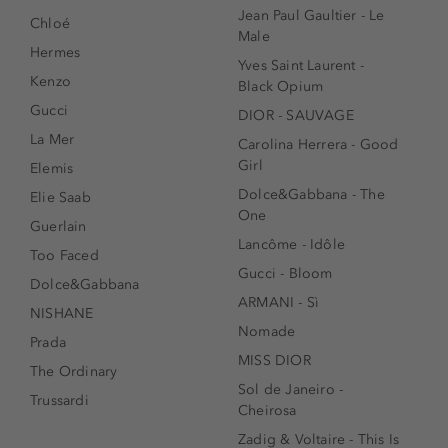
Jean Paul Gaultier - Le
Chloé
Male
Hermes
Yves Saint Laurent -
Kenzo
Black Opium
Gucci
DIOR - SAUVAGE
La Mer
Carolina Herrera - Good
Girl
Elemis
Dolce&Gabbana - The
Elie Saab
One
Guerlain
Lancôme - Idôle
Too Faced
Gucci - Bloom
Dolce&Gabbana
ARMANI - Sì
NISHANE
Nomade
Prada
MISS DIOR
The Ordinary
Sol de Janeiro -
Trussardi
Cheirosa
Zadig & Voltaire - This Is