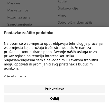
kutije
Maskare
Šipkovo ulje
Maske za lice
Akne
Ruževi za usne
Seboroični dermatitis
Samotamnjenje
Pigmentne mrlje
Puderi
Vrećice ispod očiju
Proizvodi za njegu lica
Novo
Proizvodi za obrve
Koji mi parfem
Sunce i zaštita
odgovara?
Serumi za lice
Kako našminkati oči da
Proizvodi za čišćenje lica
izgledaju veće
Bronzeri
Šminkanje spuštenih
kapaka
Anti-age serumi za lice
Kako ukloniti mitesere
Dermaplaning
Hijaluronska krema