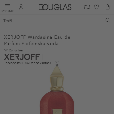
IZBORNIK
XERJOFF
Wardasina Eau de
Parfum Parfemska voda
"V" Collection
DO DODATNIH 6% UZ DBC KARTICU