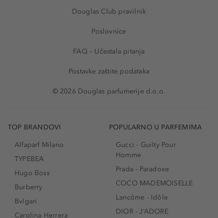
Douglas Club pravilnik
Poslovnice
FAQ – Učestala pitanja
Postavke zaštite podataka
© 2026 Douglas parfumerije d.o.o.
TOP BRANDOVI
POPULARNO U PARFEMIMA
Alfaparf Milano
Gucci - Guilty Pour
Homme
TYPEBEA
Prada - Paradoxe
Hugo Boss
COCO MADEMOISELLE
Burberry
Lancôme - Idôle
Bvlgari
DIOR - J’ADORE
Carolina Herrera