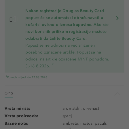
Nakon registracije Douglas Beauty Card
popust će se automatski obračunavati u
košarici ovisno o iznosu kupovine. Ako ste
novi korisnik prilikom registracije možete
odabrati da želite Beauty Card.
Popust se ne odnosi na već snižene i
posebno označene artikle. Popust se ne
odnosi na artikle označene MINT ponudom.
*1
3.-16.8.2026.
*1
Ponuda vrijedi do 17.08.2026
OPIS
Vrsta mirisa:
aromatski, drvenast
Vrsta proizvoda:
sprej
Bazne note:
ambreta, mošus, pačuli,