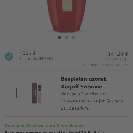
XERJOFF Wardasina Eau de Parfum
Wardasina Eau de Parfum
Wardasina Eau de Parfum
100 ml
341,29 €
Šifra artikla XER56480
3.412,90 € / 1 l
Cijena na 2.5.2025.: 341,29 €
Besplatan uzorak
Xerjoff Soprano
Uz kupnju Xerjoff mirisa
dobivate uzorak Xerjoff Soprano
Eau de Parfum.
Dostupno. Dostava: 2 do 5 radnih dana
Besplatna dostava za narudžbe iznad 70 EUR