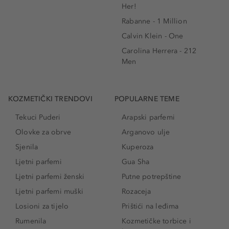
Her!
Rabanne - 1 Million
Calvin Klein - One
Carolina Herrera - 212
Men
KOZMETIČKI TRENDOVI
POPULARNE TEME
Tekuci Puderi
Arapski parfemi
Olovke za obrve
Arganovo ulje
Sjenila
Kuperoza
Ljetni parfemi
Gua Sha
Ljetni parfemi ženski
Putne potrepštine
Ljetni parfemi muški
Rozaceja
Losioni za tijelo
Prištići na leđima
Rumenila
Kozmetičke torbice i