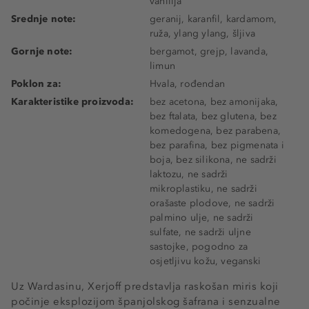
vanilija
Srednje note:
geranij, karanfil, kardamom,
ruža, ylang ylang, šljiva
Gornje note:
bergamot, grejp, lavanda,
limun
Poklon za:
Hvala, rođendan
Karakteristike proizvoda:
bez acetona, bez amonijaka,
bez ftalata, bez glutena, bez
komedogena, bez parabena,
bez parafina, bez pigmenata i
boja, bez silikona, ne sadrži
laktozu, ne sadrži
mikroplastiku, ne sadrži
orašaste plodove, ne sadrži
palmino ulje, ne sadrži
sulfate, ne sadrži uljne
sastojke, pogodno za
osjetljivu kožu, veganski
Uz Wardasinu, Xerjoff predstavlja raskošan miris koji
počinje eksplozijom španjolskog šafrana i senzualne