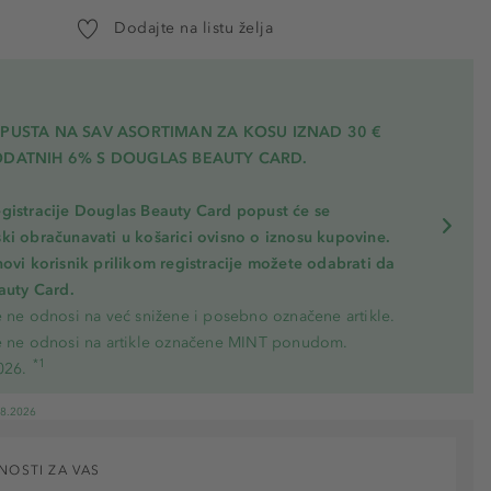
Dodajte na listu želja
OPUSTA NA SAV ASORTIMAN ZA KOSU
IZNAD 30 €
ODATNIH 6% S DOUGLAS BEAUTY CARD.
gistracije Douglas Beauty Card popust će se
ki obračunavati u košarici ovisno o iznosu kupovine.
novi korisnik prilikom registracije možete odabrati da
eauty Card.
e ne odnosi na već snižene i posebno označene artikle.
e ne odnosi na artikle označene MINT ponudom.
*1
026.
08.2026
NOSTI ZA VAS