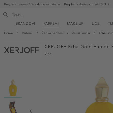
Besplatan uzorak / Besplatno zamatanje
Besplatna dostava iznad 70 EUR
BRANDOVI
PARFEMI
MAKE UP
LICE
TI
Home
Parfemi
Ženski parfemi
Ženski mirisi
Erba Gol
XERJOFF
Erba Gold Eau de 
Vibe