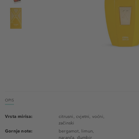
OPIS
Vrsta mirisa:
citrusni, cvjetni, voćni,
začinski
Gornje note:
bergamot, limun,
naranča, đumbir