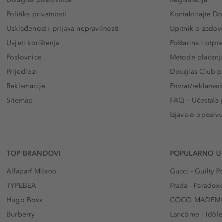
Politika privatnosti
Kontaktirajte D
Usklađenost i prijava nepravilnosti
Upitnik o zadov
Uvjeti korištenja
Poštarina i otp
Poslovnice
Metode plaćanj
Prijedlozi
Douglas Club pr
Reklamacije
Povrat/reklamac
Sitemap
FAQ – Učestala 
Izjava o opoziv
TOP BRANDOVI
POPULARNO U
Alfaparf Milano
Gucci - Guilty
TYPEBEA
Prada - Paradox
Hugo Boss
COCO MADEMO
Burberry
Lancôme - Idôl