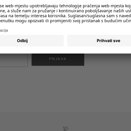
imali obavijesti o svim trendovima i
PRIJAVA