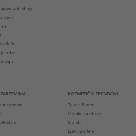
ouglas web shop
oljstvu
rema
a
avilnik
ija robe
pitanja
u
 PARFEMIMA
KOZMETIČKI TRENDOVI
 Pour Homme
Tekuci Puderi
e
Olovke za obrve
ISELLE
Sjenila
e
Ljetni parfemi