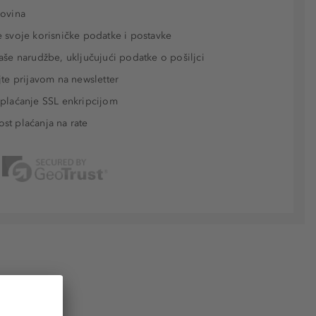
povina
 svoje korisničke podatke i postavke
aše narudžbe, uključujući podatke o pošiljci
jte prijavom na newsletter
plaćanje SSL enkripcijom
t plaćanja na rate