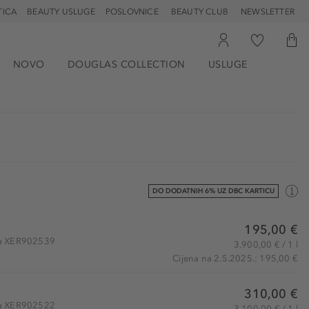
TICA
BEAUTY USLUGE
POSLOVNICE
BEAUTY CLUB
NEWSLETTER
NOVO
DOUGLAS COLLECTION
USLUGE
DO DODATNIH 6% UZ DBC KARTICU
195,00 €
kla XER902539
3.900,00 € / 1 l
Cijena na 2.5.2025.: 195,00 €
310,00 €
kla XER902522
3.100,00 € / 1 l