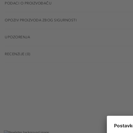
PODACI O PROIZVOĐAČU
OPOZIV PROIZVODA ZBOG SIGURNOSTI
UPOZORENJA
RECENZIJE (0)