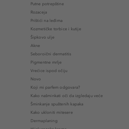
Putne potrepštine
Rozaceja
Prištići na leđima
Kozmetičke torbice i kutije
Šipkovo ulje
Akne
Seboroični dermatitis
Pigmentne mrlje
Vrećice ispod očiju
Novo
Koji mi parfem odgovara?
Kako našminkati oči da izgledaju veće
Šminkanje spuštenih kapaka
Kako ukloniti mitesere
Dermaplaning