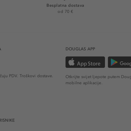
Besplatna dostava
od 70 €
A
DOUGLAS APP
učuju PDV.
Troškovi dostave.
Otkrijte svijet ljepote putem Dou
mobilne aplikacije.
RISNIKE