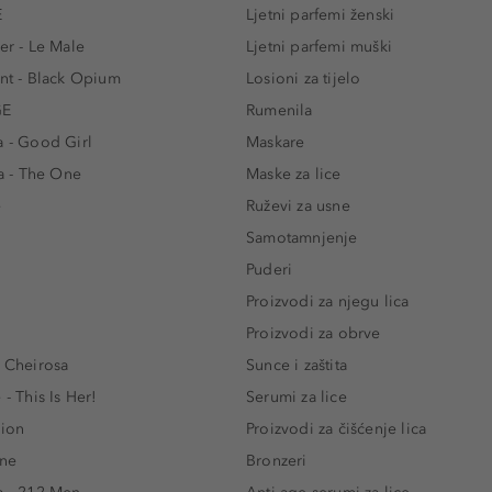
E
Ljetni parfemi ženski
er - Le Male
Ljetni parfemi muški
ent - Black Opium
Losioni za tijelo
GE
Rumenila
a - Good Girl
Maskare
 - The One
Maske za lice
e
Ruževi za usne
Samotamnjenje
Puderi
Proizvodi za njegu lica
Proizvodi za obrve
- Cheirosa
Sunce i zaštita
 - This Is Her!
Serumi za lice
lion
Proizvodi za čišćenje lica
One
Bronzeri