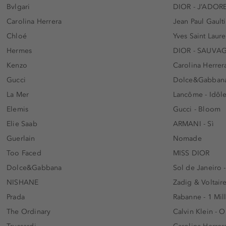
Bvlgari
DIOR - J’ADOR
Carolina Herrera
Jean Paul Gaulti
Chloé
Yves Saint Laur
Hermes
DIOR - SAUVA
Kenzo
Carolina Herrer
Gucci
Dolce&Gabbana
La Mer
Lancôme - Idôl
Elemis
Gucci - Bloom
Elie Saab
ARMANI - Sì
Guerlain
Nomade
Too Faced
MISS DIOR
Dolce&Gabbana
Sol de Janeiro 
NISHANE
Zadig & Voltaire
Prada
Rabanne - 1 Mil
The Ordinary
Calvin Klein - 