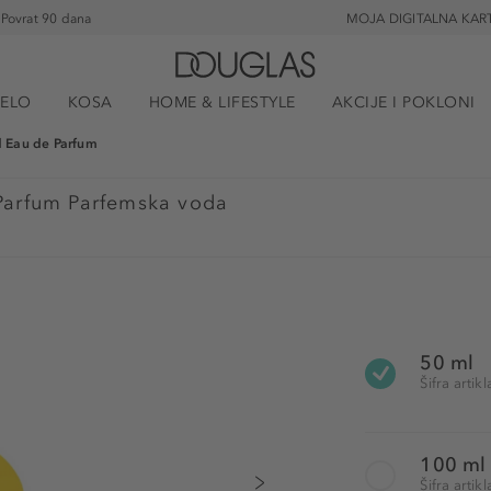
Povrat 90 dana
MOJA DIGITALNA KAR
JELO
KOSA
HOME & LIFESTYLE
AKCIJE I POKLONI
d Eau de Parfum
Parfum Parfemska voda
50 ml
Šifra arti
100 ml
Šifra arti