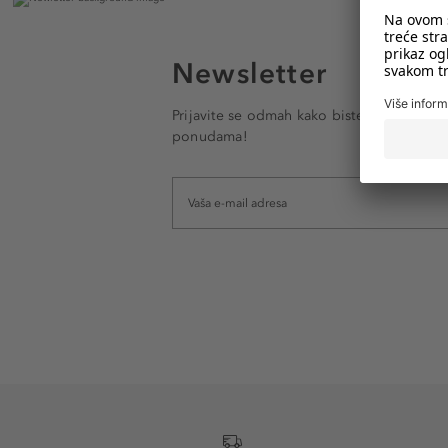
Newsletter
Prijavite se odmah kako biste e-mailom pr
ponudama!