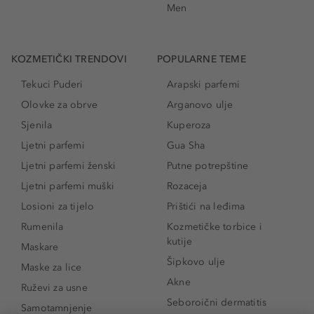
Men
KOZMETIČKI TRENDOVI
POPULARNE TEME
Tekuci Puderi
Arapski parfemi
Olovke za obrve
Arganovo ulje
Sjenila
Kuperoza
Ljetni parfemi
Gua Sha
Ljetni parfemi ženski
Putne potrepštine
Ljetni parfemi muški
Rozaceja
Losioni za tijelo
Prištići na leđima
Rumenila
Kozmetičke torbice i
kutije
Maskare
Šipkovo ulje
Maske za lice
Akne
Ruževi za usne
Seboroični dermatitis
Samotamnjenje