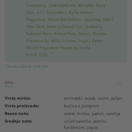
Cosmetics, Zarkoperfume, Morphe, Kylie
Skin, e.l.f. Cosmetics, Kylie Jenner
Fragrance, Khloe Kardashian, Typebea, NEST
New York, Born to Stand Out, Orebella,
Balmain Paris, About-Face, Mulac, Drybar,
Florence by Mills, Lolavie, Iraye i Better
World Fragrance House by Drake.
*1
8.-9.8.2026.
*1
Ponuda vrijedi do 10.08.2026
OPIS
Vrsta mirisa:
aromatski, svježi, voćni, zeleni
Vrsta proizvoda:
bočica s pumpom
Bazne note:
cedar, mošus, pačuli, vanilija
Srednje note:
cvijet naranče, jasmin,
kardamom, papar