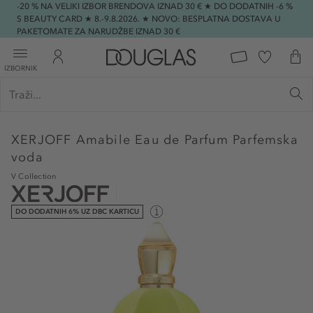
-20 % NA VELIKI IZBOR BRENDOVA IZNAD 30 € ★ DO DODATNIH -6 %
S BEAUTY CARD ★ 8.-9.8.2026. ★ NOVO: BESPLATNA DOSTAVA U
PAKETOMATE ZA NARUDŽBE IZNAD 30 €
IZBORNIK
XERJOFF
Amabile Eau de Parfum Parfemska
voda
V Collection
DO DODATNIH 6% UZ DBC KARTICU