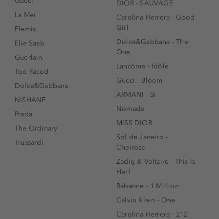
Gucci
DIOR - SAUVAGE
La Mer
Carolina Herrera - Good
Girl
Elemis
Dolce&Gabbana - The
Elie Saab
One
Guerlain
Lancôme - Idôle
Too Faced
Gucci - Bloom
Dolce&Gabbana
ARMANI - Sì
NISHANE
Nomade
Prada
MISS DIOR
The Ordinary
Sol de Janeiro -
Trussardi
Cheirosa
Zadig & Voltaire - This Is
Her!
Rabanne - 1 Million
Calvin Klein - One
Carolina Herrera - 212