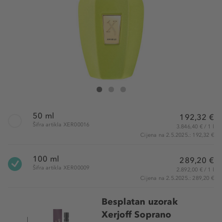
XERJOFF Amabile Eau de Parfum
Amabile Eau de Parfum
Amabile Eau de Parfum
50 ml
192,32 €
Šifra artikla XER00016
3.846,40 € / 1 l
Cijena na 2.5.2025.: 192,32 €
100 ml
289,20 €
Šifra artikla XER00009
2.892,00 € / 1 l
Cijena na 2.5.2025.: 289,20 €
Besplatan uzorak
Xerjoff Soprano