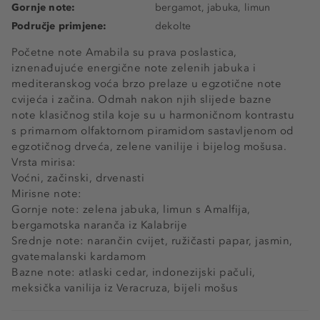
Gornje note:
bergamot, jabuka, limun
Područje primjene:
dekolte
Početne note Amabila su prava poslastica,
iznenađujuće energične note zelenih jabuka i
mediteranskog voća brzo prelaze u egzotične note
cvijeća i začina. Odmah nakon njih slijede bazne
note klasičnog stila koje su u harmoničnom kontrastu
s primarnom olfaktornom piramidom sastavljenom od
egzotičnog drveća, zelene vanilije i bijelog mošusa.
Vrsta mirisa:
Voćni, začinski, drvenasti
Mirisne note:
Gornje note: zelena jabuka, limun s Amalfija,
bergamotska naranča iz Kalabrije
Srednje note: narančin cvijet, ružičasti papar, jasmin,
gvatemalanski kardamom
Bazne note: atlaski cedar, indonezijski pačuli,
meksička vanilija iz Veracruza, bijeli mošus