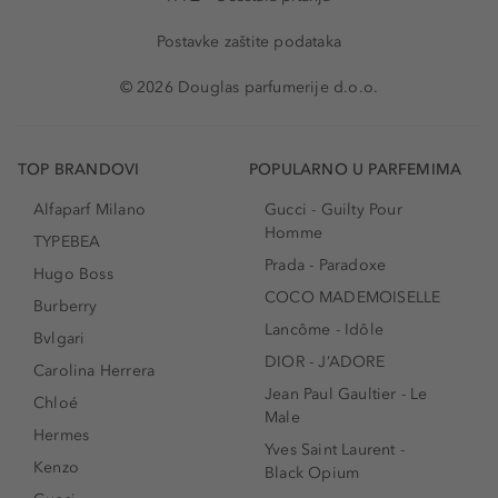
Postavke zaštite podataka
© 2026 Douglas parfumerije d.o.o.
TOP BRANDOVI
POPULARNO U PARFEMIMA
Alfaparf Milano
Gucci - Guilty Pour
Homme
TYPEBEA
Prada - Paradoxe
Hugo Boss
COCO MADEMOISELLE
Burberry
Lancôme - Idôle
Bvlgari
DIOR - J’ADORE
Carolina Herrera
Jean Paul Gaultier - Le
Chloé
Male
Hermes
Yves Saint Laurent -
Kenzo
Black Opium