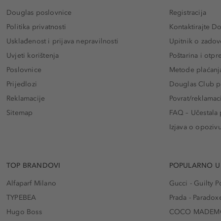
Douglas poslovnice
Registracija
Politika privatnosti
Kontaktirajte D
Usklađenost i prijava nepravilnosti
Upitnik o zadov
Uvjeti korištenja
Poštarina i otp
Poslovnice
Metode plaćanj
Prijedlozi
Douglas Club pr
Reklamacije
Povrat/reklamac
Sitemap
FAQ – Učestala 
Izjava o opoziv
TOP BRANDOVI
POPULARNO U
Alfaparf Milano
Gucci - Guilty
TYPEBEA
Prada - Paradox
Hugo Boss
COCO MADEMO