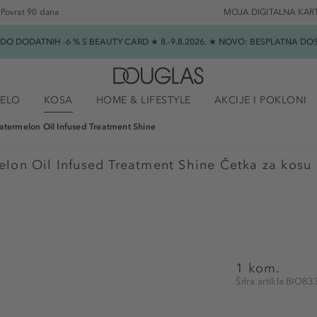
Povrat 90 dana
MOJA DIGITALNA KAR
★ DO DODATNIH -6 % S BEAUTY CARD ★ 8.-9.8.2026. ★ NOVO: BESPLATNA 
JELO
KOSA
HOME & LIFESTYLE
AKCIJE I POKLONI
termelon Oil Infused Treatment Shine
lon Oil Infused Treatment Shine Četka za kosu
1 kom.
Šifra artikla BIO