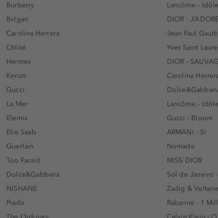
Burberry
Lancôme - Idôl
Bvlgari
DIOR - J’ADOR
Carolina Herrera
Jean Paul Gaulti
Chloé
Yves Saint Laur
Hermes
DIOR - SAUVA
Kenzo
Carolina Herrer
Gucci
Dolce&Gabbana
La Mer
Lancôme - Idôl
Elemis
Gucci - Bloom
Elie Saab
ARMANI - Sì
Guerlain
Nomade
Too Faced
MISS DIOR
Dolce&Gabbana
Sol de Janeiro 
NISHANE
Zadig & Voltaire
Prada
Rabanne - 1 Mil
The Ordinary
Calvin Klein - 