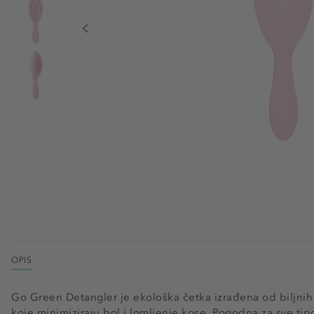
OPIS
Go Green Detangler je ekološka četka izrađena od biljnih m
koje minimiziraju bol i lomljenje kose. Pogodna za sve tip