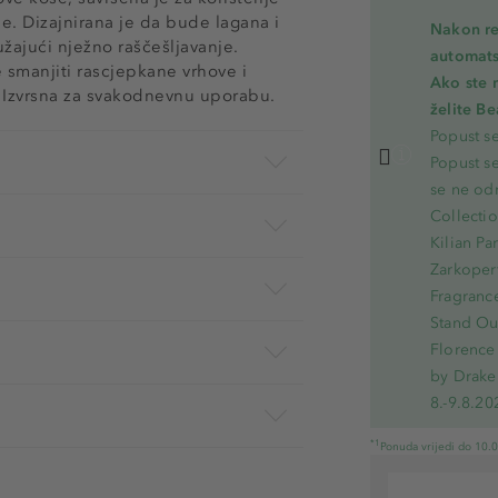
e. Dizajnirana je da bude lagana i
Nakon re
ružajući nježno raščešljavanje.
automats
smanjiti rascjepkane vrhove i
Ako ste 
. Izvrsna za svakodnevnu uporabu.
želite B
Popust s
Popust s
se ne od
Collecti
Kilian Pa
Zarkoperf
Fragranc
Stand Out
Florence 
by Drake
8.-9.8.20
*1
Ponuda vrijedi do 10.