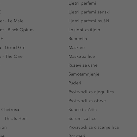
e
Ljetni parfemi
E
Ljetni parfemi ženski
er - Le Male
Ljetni parfemi muški
ent - Black Opium
Losioni za tijelo
GE
Rumenila
a - Good Girl
Maskare
 - The One
Maske za lice
e
Ruževi za usne
Samotamnjenje
Puderi
Proizvodi za njegu lica
Proizvodi za obrve
- Cheirosa
Sunce i zaštita
 - This Is Her!
Serumi za lice
lion
Proizvodi za čišćenje lica
One
Bronzeri