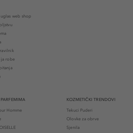
ouglas web shop
oljstvu
rema
a
avilnik
ija robe
pitanja
u
 PARFEMIMA
KOZMETIČKI TRENDOVI
 Pour Homme
Tekuci Puderi
e
Olovke za obrve
ISELLE
Sjenila