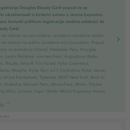
gistracije Douglas Beauty Card popust će se
ki obračunavati u košarici ovisno o iznosu kupovine.
novi korisnik prilikom registracije možete odabrati da
eauty Card.
e ne odnosi na već snižene i posebno označene artikle.
e ne odnosi na artikle označene mint ponudom. Popust
nosi na brendove Chanel, Kérastase Paris, Douglas
on, Jardin Bohème, one.two.free!, Augustinus Bader,
ris, Rituals, Xerjoff, Too Faced, Kylie Cosmetics,
ume, Morphe, Kylie Skin, e.l.f. Cosmetics, Kylie Jenner
e, Khloe Kardashian, Typebea, NEST New York, Born to
, Orebella, Balmain Paris, About-Face, Mulac, Drybar,
by Mills, Lolavie, Iraye i Better World Fragrance House
.
*1
26.
08.2026