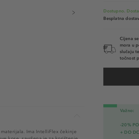
Dostupno. Dosta
Besplatna dosta
Cijena s
mora u p
slučaju 
točnost p
Važno:
-20% PO
aterijala. Ima IntelliFlex čekinje
+ DO D
ove kose, savršena je za korištenje