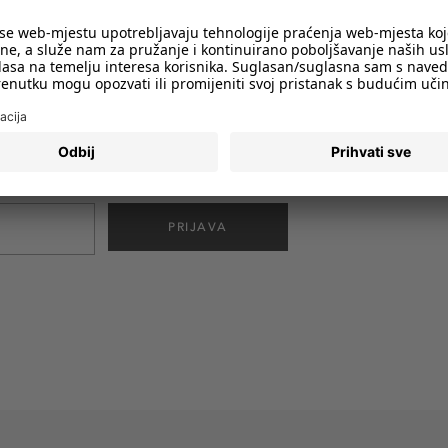
imali obavijesti o svim trendovima i
PRIJAVA