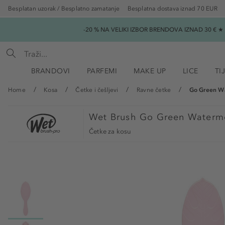
Besplatan uzorak / Besplatno zamatanje
Besplatna dostava iznad 70 EUR
-20 % NA VELIKI IZBOR BRENDOVA IZNAD 30 € 
BRANDOVI
PARFEMI
MAKE UP
LICE
TI
Home
Kosa
Četke i češljevi
Ravne četke
Go Green Wa
Wet Brush
Go Green Waterme
Četke za kosu