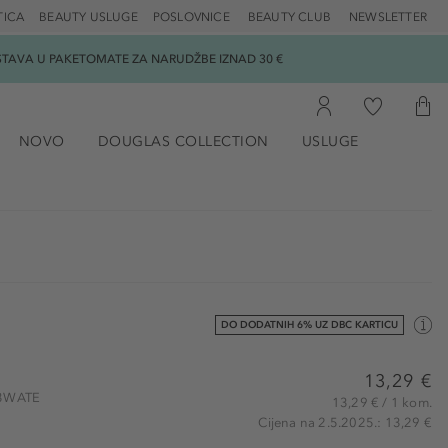
TICA
BEAUTY USLUGE
POSLOVNICE
BEAUTY CLUB
NEWSLETTER
DOSTAVA U PAKETOMATE ZA NARUDŽBE IZNAD 30 €
NOVO
DOUGLAS COLLECTION
USLUGE
DO DODATNIH 6% UZ DBC KARTICU
13,29 €
833WATE
13,29 € / 1 kom.
Cijena na 2.5.2025.: 13,29 €