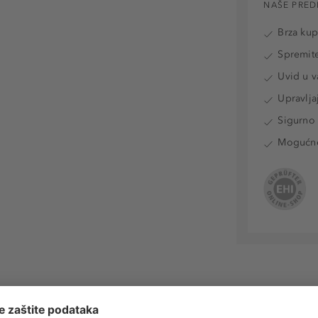
NAŠE PRED
Brza ku
Spremite
Uvid u v
Upravlja
Sigurno 
Mogućnos