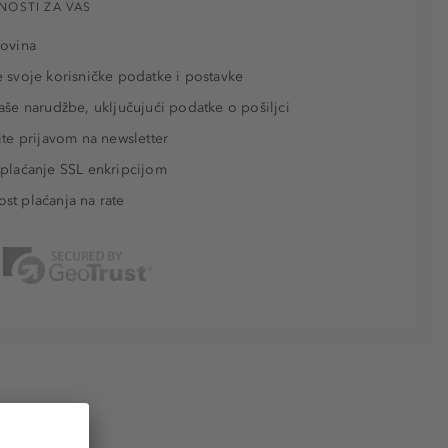
NOSTI ZA VAS
povina
 svoje korisničke podatke i postavke
aše narudžbe, uključujući podatke o pošiljci
jte prijavom na newsletter
plaćanje SSL enkripcijom
t plaćanja na rate