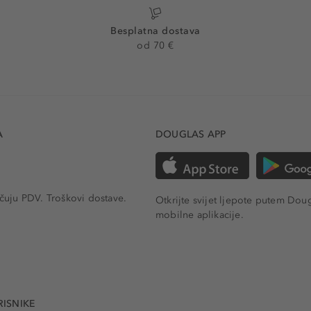
Besplatna dostava
od 70 €
A
DOUGLAS APP
učuju PDV.
Troškovi dostave.
Otkrijte svijet ljepote putem Dou
mobilne aplikacije.
RISNIKE