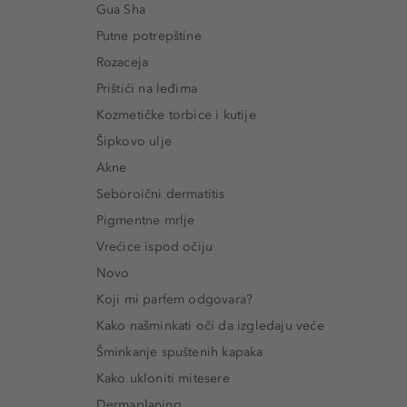
Gua Sha
Putne potrepštine
Rozaceja
Prištići na leđima
Kozmetičke torbice i kutije
Šipkovo ulje
Akne
Seboroični dermatitis
Pigmentne mrlje
Vrećice ispod očiju
Novo
Koji mi parfem odgovara?
Kako našminkati oči da izgledaju veće
Šminkanje spuštenih kapaka
Kako ukloniti mitesere
Dermaplaning