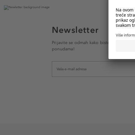
Newsletter
Prijavite se odmah kako biste e-mailom pr
ponudama!