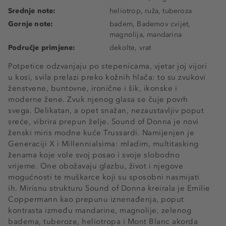
Srednje note:
heliotrop, ruža, tuberoza
Gornje note:
badem, Bademov cvijet,
magnolija, mandarina
Područje primjene:
dekolte, vrat
Potpetice odzvanjaju po stepenicama, vjetar joj vijori
u kosi, svila prelazi preko kožnih hlača: to su zvukovi
ženstvene, buntovne, ironične i šik, ikonske i
moderne žene. Zvuk njenog glasa se čuje povrh
svega. Delikatan, a opet snažan, nezaustavljiv poput
sreće, vibrira prepun želje. Sound of Donna je novi
ženski miris modne kuće Trussardi. Namijenjen je
Generaciji X i Millennialsima: mladim, multitasking
ženama koje vole svoj posao i svoje slobodno
vrijeme. One obožavaju glazbu, život i njegove
mogućnosti te muškarce koji su sposobni nasmijati
ih. Mirisnu strukturu Sound of Donna kreirala je Emilie
Coppermann kao prepunu iznenađenja, poput
kontrasta između mandarine, magnolije, zelenog
badema, tuberoze, heliotropa i Mont Blanc akorda