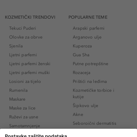
KOZMETIČKI TRENDOVI
POPULARNE TEME
Tekuci Puderi
Arapski parfemi
Olovke za obrve
Arganovo ulje
Sjenila
Kuperoza
Ljetni parfemi
Gua Sha
Ljetni parfemi ženski
Putne potrepštine
Ljetni parfemi muški
Rozaceja
Losioni za tijelo
Prištići na leđima
Rumenila
Kozmetičke torbice i
kutije
Maskare
Šipkovo ulje
Maske za lice
Akne
Ruževi za usne
Seboroični dermatitis
Samotamnjenje
Pigmentne mrlje
Puderi