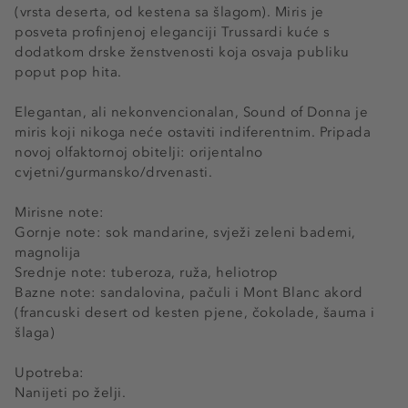
(vrsta deserta, od kestena sa šlagom). Miris je
posveta profinjenoj eleganciji Trussardi kuće s
dodatkom drske ženstvenosti koja osvaja publiku
poput pop hita.
Elegantan, ali nekonvencionalan, Sound of Donna je
miris koji nikoga neće ostaviti indiferentnim. Pripada
novoj olfaktornoj obitelji: orijentalno
cvjetni/gurmansko/drvenasti.
Mirisne note:
Gornje note: sok mandarine, svježi zeleni bademi,
magnolija
Srednje note: tuberoza, ruža, heliotrop
Bazne note: sandalovina, pačuli i Mont Blanc akord
(francuski desert od kesten pjene, čokolade, šauma i
šlaga)
Upotreba:
Nanijeti po želji.