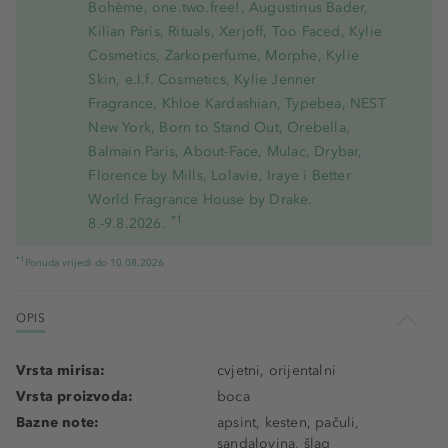
Bohème, one.two.free!, Augustinus Bader,
Kilian Paris, Rituals, Xerjoff, Too Faced, Kylie
Cosmetics, Zarkoperfume, Morphe, Kylie
Skin, e.l.f. Cosmetics, Kylie Jenner
Fragrance, Khloe Kardashian, Typebea, NEST
New York, Born to Stand Out, Orebella,
Balmain Paris, About-Face, Mulac, Drybar,
Florence by Mills, Lolavie, Iraye i Better
World Fragrance House by Drake.
*1
8.-9.8.2026.
*1
Ponuda vrijedi do 10.08.2026
OPIS
Vrsta mirisa:
cvjetni, orijentalni
Vrsta proizvoda:
boca
Bazne note:
apsint, kesten, pačuli,
sandalovina, šlag