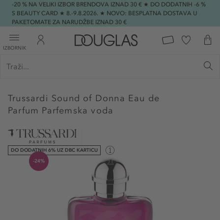
-20 % NA VELIKI IZBOR BRENDOVA IZNAD 30 € ★ DO DODATNIH -6 %
S BEAUTY CARD ★ 8.-9.8.2026. ★ NOVO: BESPLATNA DOSTAVA U
PAKETOMATE ZA NARUDŽBE IZNAD 30 €
IZBORNIK
Trussardi
Sound of Donna Eau de
Parfum Parfemska voda
DO DODATNIH 6% UZ DBC KARTICU
-24%