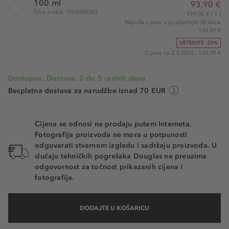
100 ml
93,90 €
Šifra artikla TRU80W003
939,00 € / 1 l
Najniža cijena u posljednjih 30 dana
124,59 €
UŠTEDITE -25%
Cijena na 2.5.2025.: 124,59 €
Dostupno. Dostava: 2 do 5 radnih dana
Besplatna dostava za narudžbe iznad 70 EUR
Cijena se odnosi na prodaju putem Interneta.
Fotografija proizvoda ne mora u potpunosti
odgovarati stvarnom izgledu i sadržaju proizvoda. U
slučaju tehničkih pogrešaka Douglas ne preuzima
odgovornost za točnost prikazanih cijena i
fotografija.
DODAJTE U KOŠARICU