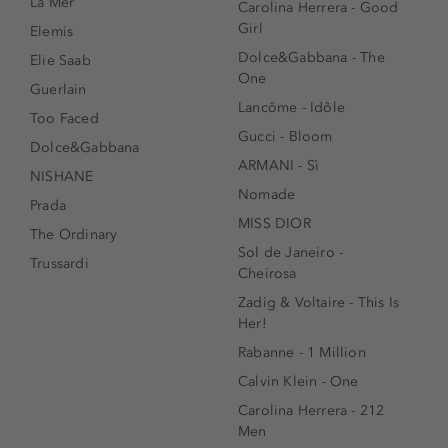
La Mer
Carolina Herrera - Good
Girl
Elemis
Dolce&Gabbana - The
Elie Saab
One
Guerlain
Lancôme - Idôle
Too Faced
Gucci - Bloom
Dolce&Gabbana
ARMANI - Sì
NISHANE
Nomade
Prada
MISS DIOR
The Ordinary
Sol de Janeiro -
Trussardi
Cheirosa
Zadig & Voltaire - This Is
Her!
Rabanne - 1 Million
Calvin Klein - One
Carolina Herrera - 212
Men