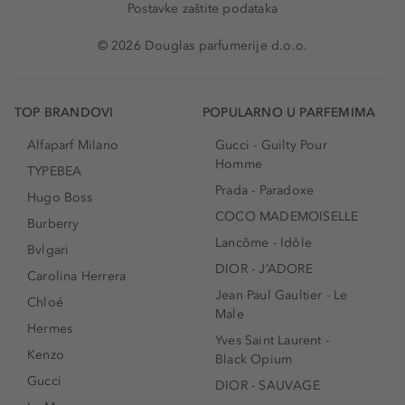
Postavke zaštite podataka
© 2026 Douglas parfumerije d.o.o.
TOP BRANDOVI
POPULARNO U PARFEMIMA
Alfaparf Milano
Gucci - Guilty Pour
Homme
TYPEBEA
Prada - Paradoxe
Hugo Boss
COCO MADEMOISELLE
Burberry
Lancôme - Idôle
Bvlgari
DIOR - J’ADORE
Carolina Herrera
Jean Paul Gaultier - Le
Chloé
Male
Hermes
Yves Saint Laurent -
Kenzo
Black Opium
Gucci
DIOR - SAUVAGE