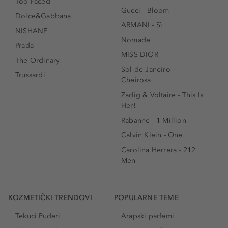
Too Faced
Gucci - Bloom
Dolce&Gabbana
ARMANI - Sì
NISHANE
Nomade
Prada
MISS DIOR
The Ordinary
Sol de Janeiro -
Trussardi
Cheirosa
Zadig & Voltaire - This Is
Her!
Rabanne - 1 Million
Calvin Klein - One
Carolina Herrera - 212
Men
KOZMETIČKI TRENDOVI
POPULARNE TEME
Tekuci Puderi
Arapski parfemi