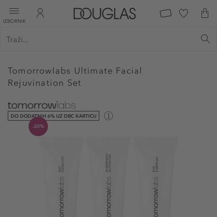
IZBORNIK
Tomorrowlabs
Ultimate Facial
Rejuvination Set
DO DODATNIH 6% UZ DBC KARTICU
-20%