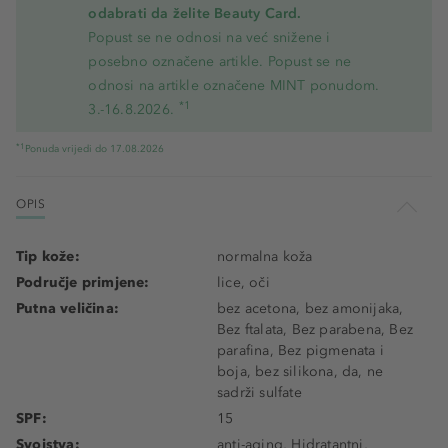
odabrati da želite Beauty Card.
Popust se ne odnosi na već snižene i
posebno označene artikle. Popust se ne
odnosi na artikle označene MINT ponudom.
*1
3.-16.8.2026.
*1
Ponuda vrijedi do 17.08.2026
OPIS
Tip kože:
normalna koža
Područje primjene:
lice, oči
Putna veličina:
bez acetona, bez amonijaka,
Bez ftalata, Bez parabena, Bez
parafina, Bez pigmenata i
boja, bez silikona, da, ne
sadrži sulfate
SPF:
15
Svojstva:
anti-aging, Hidratantni,