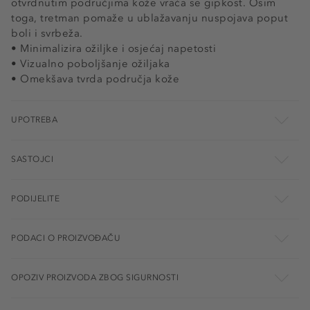
otvrdnutim područjima kože vraća se gipkost. Osim
toga, tretman pomaže u ublažavanju nuspojava poput
boli i svrbeža.
• Minimalizira ožiljke i osjećaj napetosti
• Vizualno poboljšanje ožiljaka
• Omekšava tvrda područja kože
UPOTREBA
SASTOJCI
PODIJELITE
PODACI O PROIZVOĐAČU
OPOZIV PROIZVODA ZBOG SIGURNOSTI