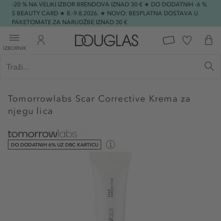
-20 % NA VELIKI IZBOR BRENDOVA IZNAD 30 € ★ DO DODATNIH -6 %
S BEAUTY CARD ★ 8.-9.8.2026. ★ NOVO: BESPLATNA DOSTAVA U
PAKETOMATE ZA NARUDŽBE IZNAD 30 €
IZBORNIK
Tomorrowlabs
Scar Corrective Krema za
njegu lica
DO DODATNIH 6% UZ DBC KARTICU