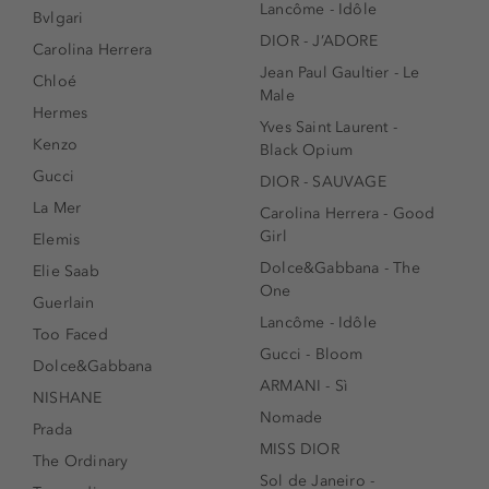
Lancôme - Idôle
Bvlgari
DIOR - J’ADORE
Carolina Herrera
Jean Paul Gaultier - Le
Chloé
Male
Hermes
Yves Saint Laurent -
Kenzo
Black Opium
Gucci
DIOR - SAUVAGE
La Mer
Carolina Herrera - Good
Girl
Elemis
Dolce&Gabbana - The
Elie Saab
One
Guerlain
Lancôme - Idôle
Too Faced
Gucci - Bloom
Dolce&Gabbana
ARMANI - Sì
NISHANE
Nomade
Prada
MISS DIOR
The Ordinary
Sol de Janeiro -