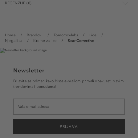
RECENZIJE (0)
Home
Brandovi
Tomorrowlabs
Lice
Njega lica
Kreme za lice
Scar Corrective
Newsletter
Prijavite se odmah kako biste e-mailom primali obavijesti o svim
trendovima i ponudama!
PRIJAVA