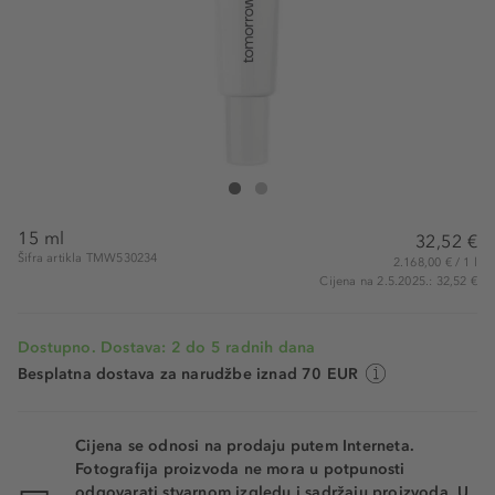
Tomorrowlabs Scar Corrective
Scar Corrective
15 ml
32,52 €
Šifra artikla TMW530234
2.168,00 € / 1 l
Cijena na 2.5.2025.: 32,52 €
Dostupno. Dostava: 2 do 5 radnih dana
Besplatna dostava za narudžbe iznad 70 EUR
Cijena se odnosi na prodaju putem Interneta.
Fotografija proizvoda ne mora u potpunosti
odgovarati stvarnom izgledu i sadržaju proizvoda. U