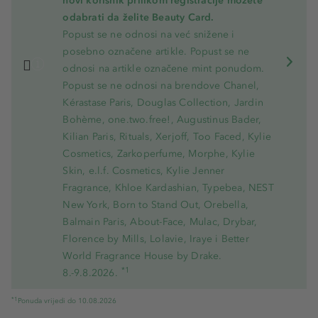
novi korisnik prilikom registracije možete
odabrati da želite Beauty Card.
Popust se ne odnosi na već snižene i
posebno označene artikle. Popust se ne
odnosi na artikle označene mint ponudom.
Popust se ne odnosi na brendove Chanel,
Kérastase Paris, Douglas Collection, Jardin
Bohème, one.two.free!, Augustinus Bader,
Kilian Paris, Rituals, Xerjoff, Too Faced, Kylie
Cosmetics, Zarkoperfume, Morphe, Kylie
Skin, e.l.f. Cosmetics, Kylie Jenner
Fragrance, Khloe Kardashian, Typebea, NEST
New York, Born to Stand Out, Orebella,
Balmain Paris, About-Face, Mulac, Drybar,
Florence by Mills, Lolavie, Iraye i Better
World Fragrance House by Drake.
*1
8.-9.8.2026.
*1
Ponuda vrijedi do 10.08.2026