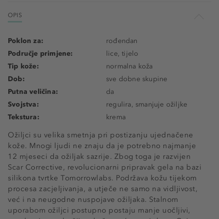
OPIS
Poklon za:
rođendan
Područje primjene:
lice, tijelo
Tip kože:
normalna koža
Dob:
sve dobne skupine
Putna veličina:
da
Svojstva:
regulira, smanjuje ožiljke
Tekstura:
krema
Ožiljci su velika smetnja pri postizanju ujednačene
kože. Mnogi ljudi ne znaju da je potrebno najmanje
12 mjeseci da ožiljak sazrije. Zbog toga je razvijen
Scar Corrective, revolucionarni pripravak gela na bazi
silikona tvrtke Tomorrowlabs. Podržava kožu tijekom
procesa zacjeljivanja, a utječe ne samo na vidljivost,
već i na neugodne nuspojave ožiljaka. Stalnom
uporabom ožiljci postupno postaju manje uočljivi,