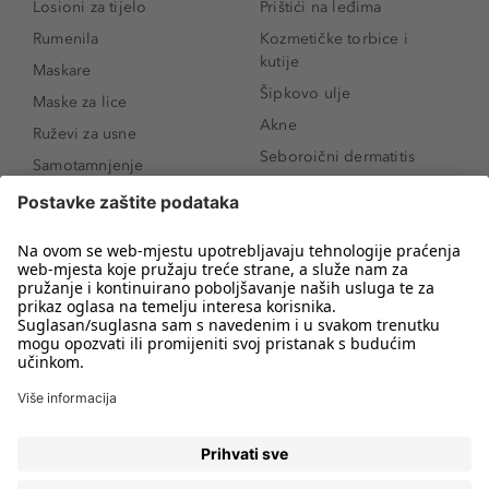
Losioni za tijelo
Prištići na leđima
Rumenila
Kozmetičke torbice i
kutije
Maskare
Šipkovo ulje
Maske za lice
Akne
Ruževi za usne
Seboroični dermatitis
Samotamnjenje
Pigmentne mrlje
Puderi
Vrećice ispod očiju
Proizvodi za njegu lica
Novo
Proizvodi za obrve
Koji mi parfem
Sunce i zaštita
odgovara?
Serumi za lice
Kako našminkati oči da
Proizvodi za čišćenje lica
izgledaju veće
Bronzeri
Šminkanje spuštenih
kapaka
Anti-age serumi za lice
Kako ukloniti mitesere
Dermaplaning