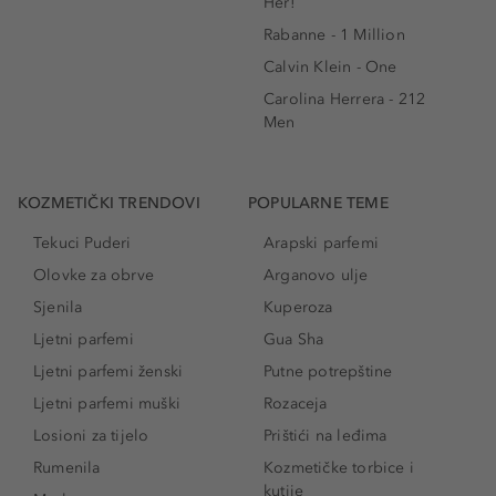
Her!
Rabanne - 1 Million
Calvin Klein - One
Carolina Herrera - 212
Men
KOZMETIČKI TRENDOVI
POPULARNE TEME
Tekuci Puderi
Arapski parfemi
Olovke za obrve
Arganovo ulje
Sjenila
Kuperoza
Ljetni parfemi
Gua Sha
Ljetni parfemi ženski
Putne potrepštine
Ljetni parfemi muški
Rozaceja
Losioni za tijelo
Prištići na leđima
Rumenila
Kozmetičke torbice i
kutije