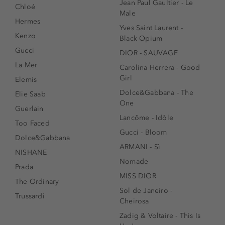
Jean Paul Gaultier - Le
Chloé
Male
Hermes
Yves Saint Laurent -
Kenzo
Black Opium
Gucci
DIOR - SAUVAGE
La Mer
Carolina Herrera - Good
Girl
Elemis
Dolce&Gabbana - The
Elie Saab
One
Guerlain
Lancôme - Idôle
Too Faced
Gucci - Bloom
Dolce&Gabbana
ARMANI - Sì
NISHANE
Nomade
Prada
MISS DIOR
The Ordinary
Sol de Janeiro -
Trussardi
Cheirosa
Zadig & Voltaire - This Is