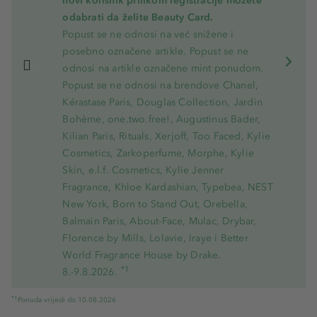
novi korisnik prilikom registracije možete
odabrati da želite Beauty Card.
Popust se ne odnosi na već snižene i
posebno označene artikle. Popust se ne
odnosi na artikle označene mint ponudom.
Popust se ne odnosi na brendove Chanel,
Kérastase Paris, Douglas Collection, Jardin
Bohème, one.two.free!, Augustinus Bader,
Kilian Paris, Rituals, Xerjoff, Too Faced, Kylie
Cosmetics, Zarkoperfume, Morphe, Kylie
Skin, e.l.f. Cosmetics, Kylie Jenner
Fragrance, Khloe Kardashian, Typebea, NEST
New York, Born to Stand Out, Orebella,
Balmain Paris, About-Face, Mulac, Drybar,
Florence by Mills, Lolavie, Iraye i Better
World Fragrance House by Drake.
*1
8.-9.8.2026.
*1
Ponuda vrijedi do 10.08.2026