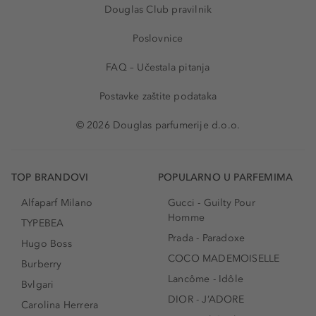
Douglas Club pravilnik
Poslovnice
FAQ – Učestala pitanja
Postavke zaštite podataka
© 2026 Douglas parfumerije d.o.o.
TOP BRANDOVI
POPULARNO U PARFEMIMA
Alfaparf Milano
Gucci - Guilty Pour
Homme
TYPEBEA
Prada - Paradoxe
Hugo Boss
COCO MADEMOISELLE
Burberry
Lancôme - Idôle
Bvlgari
DIOR - J’ADORE
Carolina Herrera