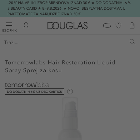
-20 % NA VELIKI IZBOR BRENDOVA IZNAD 30 € ★ DO DODATNIH -6 %
S BEAUTY CARD ★ 8.-9.8.2026. ★ NOVO: BESPLATNA DOSTAVA U
PAKETOMATE ZA NARUDŽBE IZNAD 30 €
IZBORNIK
Tomorrowlabs
Hair Restoration Liquid
Spray Sprej za kosu
DO DODATNIH 6% UZ DBC KARTICU