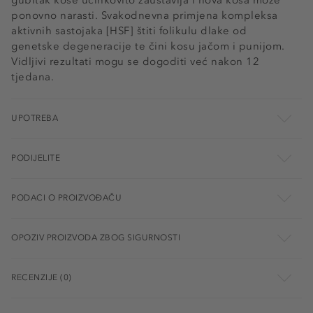
gubitak kose učinkovito zaustavlja i nova kosa može
ponovno narasti. Svakodnevna primjena kompleksa
aktivnih sastojaka [HSF] štiti folikulu dlake od
genetske degeneracije te čini kosu jačom i punijom.
Vidljivi rezultati mogu se dogoditi već nakon 12
tjedana.
UPOTREBA
PODIJELITE
PODACI O PROIZVOĐAČU
OPOZIV PROIZVODA ZBOG SIGURNOSTI
RECENZIJE (0)