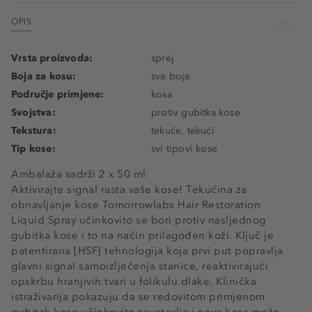
OPIS
Vrsta proizvoda:
sprej
Boja za kosu:
sve boje
Područje primjene:
kosa
Svojstva:
protiv gubitka kose
Tekstura:
tekuće, tekući
Tip kose:
svi tipovi kose
Ambalaža sadrži 2 x 50 ml
Aktivirajte signal rasta vaše kose! Tekućina za
obnavljanje kose Tomorrowlabs Hair Restoration
Liquid Spray učinkovito se bori protiv nasljednog
gubitka kose i to na način prilagođen koži. Ključ je
patentirana [HSF] tehnologija koja prvi put popravlja
glavni signal samoizlječenja stanice, reaktivirajući
opskrbu hranjivih tvari u folikulu dlake. Klinička
istraživanja pokazuju da se redovitom primjenom