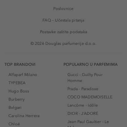
Poslovnice
FAQ – Učestala pitanja
Postavke zaštite podataka
© 2026 Douglas parfumerije d.o.o.
TOP BRANDOVI
POPULARNO U PARFEMIMA
Alfaparf Milano
Gucci - Guilty Pour
Homme
TYPEBEA
Prada - Paradoxe
Hugo Boss
COCO MADEMOISELLE
Burberry
Lancôme - Idôle
Bvlgari
DIOR - J’ADORE
Carolina Herrera
Jean Paul Gaultier - Le
Chloé