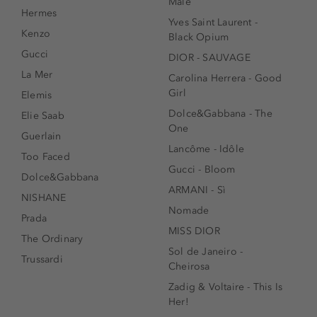
Male
Hermes
Yves Saint Laurent -
Kenzo
Black Opium
Gucci
DIOR - SAUVAGE
La Mer
Carolina Herrera - Good
Girl
Elemis
Dolce&Gabbana - The
Elie Saab
One
Guerlain
Lancôme - Idôle
Too Faced
Gucci - Bloom
Dolce&Gabbana
ARMANI - Sì
NISHANE
Nomade
Prada
MISS DIOR
The Ordinary
Sol de Janeiro -
Trussardi
Cheirosa
Zadig & Voltaire - This Is
Her!