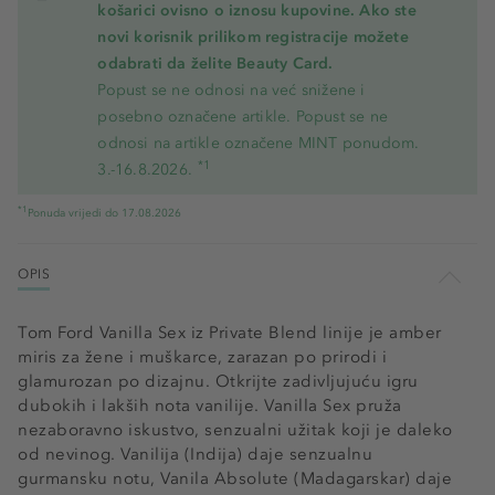
košarici ovisno o iznosu kupovine. Ako ste
novi korisnik prilikom registracije možete
odabrati da želite Beauty Card.
Popust se ne odnosi na već snižene i
posebno označene artikle. Popust se ne
odnosi na artikle označene MINT ponudom.
*1
3.-16.8.2026.
*1
Ponuda vrijedi do 17.08.2026
OPIS
Tom Ford Vanilla Sex iz Private Blend linije je amber
miris za žene i muškarce, zarazan po prirodi i
glamurozan po dizajnu. Otkrijte zadivljujuću igru
dubokih i lakših nota vanilije. Vanilla Sex pruža
nezaboravno iskustvo, senzualni užitak koji je daleko
od nevinog. Vanilija (Indija) daje senzualnu
gurmansku notu, Vanila Absolute (Madagarskar) daje