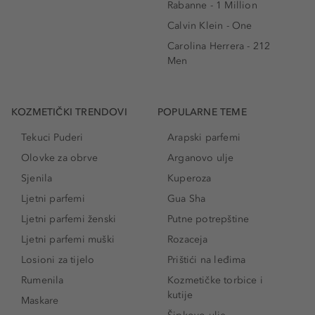
Rabanne - 1 Million
Calvin Klein - One
Carolina Herrera - 212
Men
KOZMETIČKI TRENDOVI
POPULARNE TEME
Tekuci Puderi
Arapski parfemi
Olovke za obrve
Arganovo ulje
Sjenila
Kuperoza
Ljetni parfemi
Gua Sha
Ljetni parfemi ženski
Putne potrepštine
Ljetni parfemi muški
Rozaceja
Losioni za tijelo
Prištići na leđima
Rumenila
Kozmetičke torbice i
kutije
Maskare