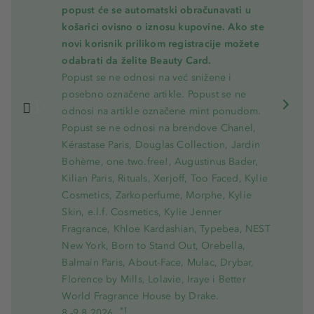
popust će se automatski obračunavati u
košarici ovisno o iznosu kupovine. Ako ste
novi korisnik prilikom registracije možete
odabrati da želite Beauty Card.
Popust se ne odnosi na već snižene i
posebno označene artikle. Popust se ne
odnosi na artikle označene mint ponudom.
Popust se ne odnosi na brendove Chanel,
Kérastase Paris, Douglas Collection, Jardin
Bohème, one.two.free!, Augustinus Bader,
Kilian Paris, Rituals, Xerjoff, Too Faced, Kylie
Cosmetics, Zarkoperfume, Morphe, Kylie
Skin, e.l.f. Cosmetics, Kylie Jenner
Fragrance, Khloe Kardashian, Typebea, NEST
New York, Born to Stand Out, Orebella,
Balmain Paris, About-Face, Mulac, Drybar,
Florence by Mills, Lolavie, Iraye i Better
World Fragrance House by Drake.
*1
8.-9.8.2026.