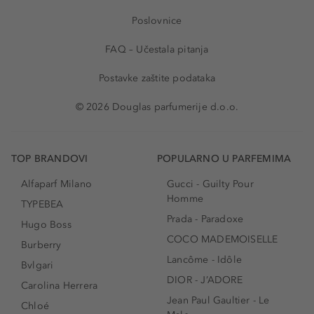
Poslovnice
FAQ – Učestala pitanja
Postavke zaštite podataka
© 2026 Douglas parfumerije d.o.o.
TOP BRANDOVI
POPULARNO U PARFEMIMA
Alfaparf Milano
Gucci - Guilty Pour
Homme
TYPEBEA
Prada - Paradoxe
Hugo Boss
COCO MADEMOISELLE
Burberry
Lancôme - Idôle
Bvlgari
DIOR - J’ADORE
Carolina Herrera
Jean Paul Gaultier - Le
Chloé