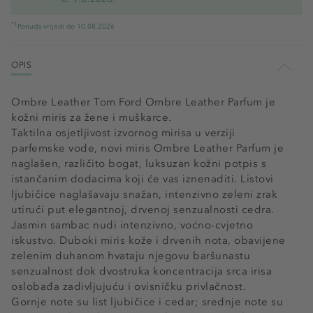
*1
Ponuda vrijedi do 10.08.2026
OPIS
Ombre Leather Tom Ford Ombre Leather Parfum je
kožni miris za žene i muškarce.
Taktilna osjetljivost izvornog mirisa u verziji
parfemske vode, novi miris Ombre Leather Parfum je
naglašen, različito bogat, luksuzan kožni potpis s
istančanim dodacima koji će vas iznenaditi. Listovi
ljubičice naglašavaju snažan, intenzivno zeleni zrak
utirući put elegantnoj, drvenoj senzualnosti cedra.
Jasmin sambac nudi intenzivno, voćno-cvjetno
iskustvo. Duboki miris kože i drvenih nota, obavijene
zelenim duhanom hvataju njegovu baršunastu
senzualnost dok dvostruka koncentracija srca irisa
oslobađa zadivljujuću i ovisničku privlačnost.
Gornje note su list ljubičice i cedar; srednje note su