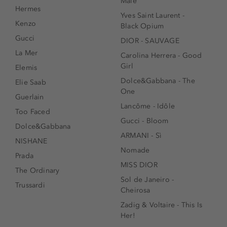
Male
Hermes
Yves Saint Laurent -
Kenzo
Black Opium
Gucci
DIOR - SAUVAGE
La Mer
Carolina Herrera - Good
Girl
Elemis
Dolce&Gabbana - The
Elie Saab
One
Guerlain
Lancôme - Idôle
Too Faced
Gucci - Bloom
Dolce&Gabbana
ARMANI - Sì
NISHANE
Nomade
Prada
MISS DIOR
The Ordinary
Sol de Janeiro -
Trussardi
Cheirosa
Zadig & Voltaire - This Is
Her!