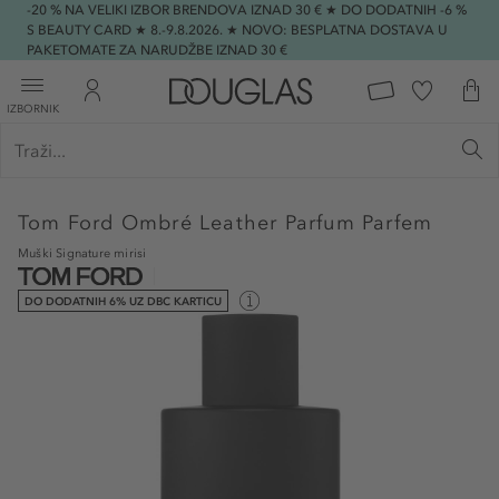
-20 % NA VELIKI IZBOR BRENDOVA IZNAD 30 € ★ DO DODATNIH -6 %
S BEAUTY CARD ★ 8.-9.8.2026. ★ NOVO: BESPLATNA DOSTAVA U
PAKETOMATE ZA NARUDŽBE IZNAD 30 €
IZBORNIK
Tom Ford
Ombré Leather Parfum Parfem
Muški Signature mirisi
DO DODATNIH 6% UZ DBC KARTICU