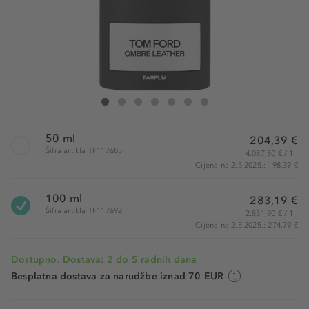
Tom Ford Ombré Leather Parfum
Ombré Leather Parfum
Ombré Leather Parfum
Ombré Leather Parfum
Ombré Leather Parfum
Ombré Leather Parfum
Ombré Leather Parfum
50 ml
204,39 €
Šifra artikla TF117685
4.087,80 € / 1 l
Cijena na 2.5.2025.: 198,39 €
100 ml
283,19 €
Šifra artikla TF117692
2.831,90 € / 1 l
Cijena na 2.5.2025.: 274,79 €
Dostupno. Dostava: 2 do 5 radnih dana
Besplatna dostava za narudžbe iznad 70 EUR