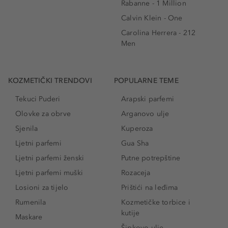
Rabanne - 1 Million
Calvin Klein - One
Carolina Herrera - 212
Men
KOZMETIČKI TRENDOVI
POPULARNE TEME
Tekuci Puderi
Arapski parfemi
Olovke za obrve
Arganovo ulje
Sjenila
Kuperoza
Ljetni parfemi
Gua Sha
Ljetni parfemi ženski
Putne potrepštine
Ljetni parfemi muški
Rozaceja
Losioni za tijelo
Prištići na leđima
Rumenila
Kozmetičke torbice i
kutije
Maskare
Šipkovo ulje