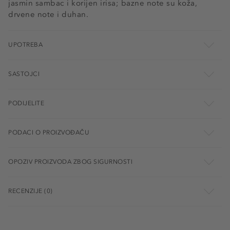
jasmin sambac i korijen irisa; bazne note su koža,
drvene note i duhan.
UPOTREBA
SASTOJCI
PODIJELITE
PODACI O PROIZVOĐAČU
OPOZIV PROIZVODA ZBOG SIGURNOSTI
RECENZIJE (0)