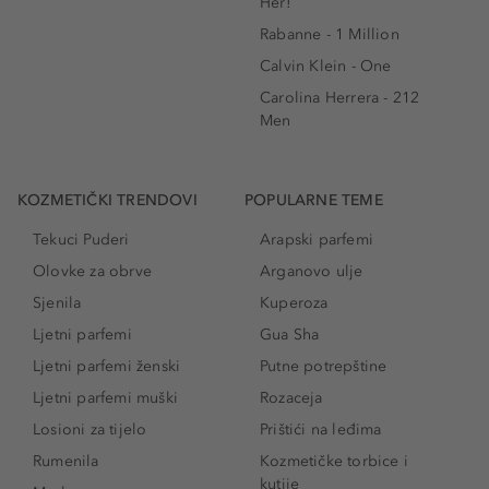
Her!
Rabanne - 1 Million
Calvin Klein - One
Carolina Herrera - 212
Men
KOZMETIČKI TRENDOVI
POPULARNE TEME
Tekuci Puderi
Arapski parfemi
Olovke za obrve
Arganovo ulje
Sjenila
Kuperoza
Ljetni parfemi
Gua Sha
Ljetni parfemi ženski
Putne potrepštine
Ljetni parfemi muški
Rozaceja
Losioni za tijelo
Prištići na leđima
Rumenila
Kozmetičke torbice i
kutije