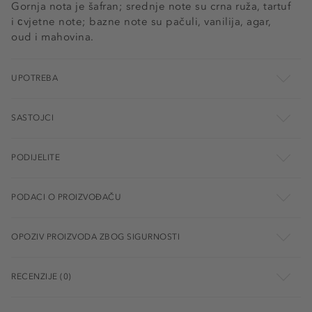
Gornja nota je šafran; srednje note su crna ruža, tartuf
i сvjetne note; bazne note su pačuli, vanilija, agar,
oud i mahovina.
UPOTREBA
SASTOJCI
PODIJELITE
PODACI O PROIZVOĐAČU
OPOZIV PROIZVODA ZBOG SIGURNOSTI
RECENZIJE (0)