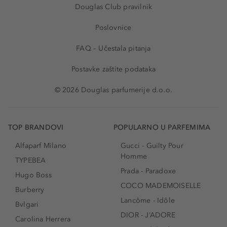
Douglas Club pravilnik
Poslovnice
FAQ – Učestala pitanja
Postavke zaštite podataka
© 2026 Douglas parfumerije d.o.o.
TOP BRANDOVI
POPULARNO U PARFEMIMA
Alfaparf Milano
Gucci - Guilty Pour
Homme
TYPEBEA
Prada - Paradoxe
Hugo Boss
COCO MADEMOISELLE
Burberry
Lancôme - Idôle
Bvlgari
DIOR - J’ADORE
Carolina Herrera