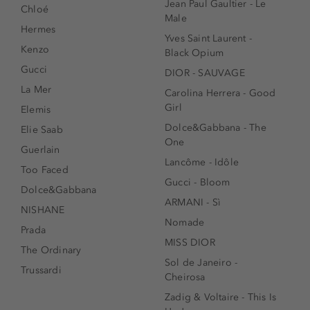
Jean Paul Gaultier - Le
Chloé
Male
Hermes
Yves Saint Laurent -
Kenzo
Black Opium
Gucci
DIOR - SAUVAGE
La Mer
Carolina Herrera - Good
Girl
Elemis
Dolce&Gabbana - The
Elie Saab
One
Guerlain
Lancôme - Idôle
Too Faced
Gucci - Bloom
Dolce&Gabbana
ARMANI - Sì
NISHANE
Nomade
Prada
MISS DIOR
The Ordinary
Sol de Janeiro -
Trussardi
Cheirosa
Zadig & Voltaire - This Is