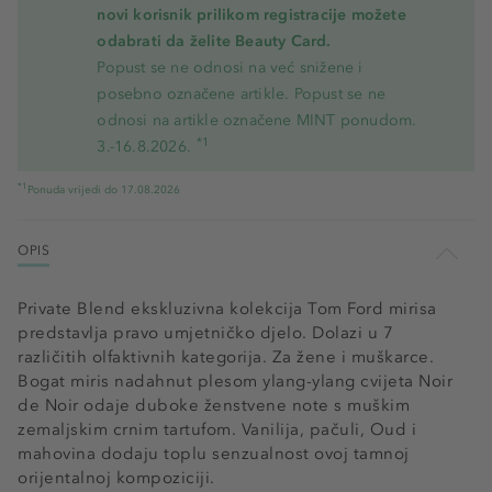
novi korisnik prilikom registracije možete
odabrati da želite Beauty Card.
Popust se ne odnosi na već snižene i
posebno označene artikle. Popust se ne
odnosi na artikle označene MINT ponudom.
*1
3.-16.8.2026.
*1
Ponuda vrijedi do 17.08.2026
OPIS
Private Blend ekskluzivna kolekcija Tom Ford mirisa
predstavlja pravo umjetničko djelo. Dolazi u 7
različitih olfaktivnih kategorija. Za žene i muškarce.
Bogat miris nadahnut plesom ylang-ylang cvijeta Noir
de Noir odaje duboke ženstvene note s muškim
zemaljskim crnim tartufom. Vanilija, pačuli, Oud i
mahovina dodaju toplu senzualnost ovoj tamnoj
orijentalnoj kompoziciji.