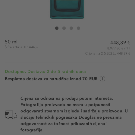
Tom Ford Neroli Portofino Parfum
Neroli Portofino Parfum
Neroli Portofino Parfum
Neroli Portofino Parfum
50 ml
448,89 €
Šifra artikla TF144452
8.977,80 € / 1 l
Cijena na 2.5.2025.: 448,89 €
Dostupno. Dostava: 2 do 5 radnih dana
Besplatna dostava za narudžbe iznad 70 EUR
Cijena se odnosi na prodaju putem Interneta.
Fotografija proizvoda ne mora u potpunosti
odgovarati stvarnom izgledu i sadržaju proizvoda. U
slučaju tehničkih pogrešaka Douglas ne preuzima
odgovornost za točnost prikazanih cijena i
fotografija.