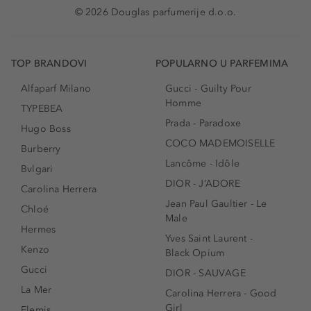
© 2026 Douglas parfumerije d.o.o.
TOP BRANDOVI
POPULARNO U PARFEMIMA
Alfaparf Milano
Gucci - Guilty Pour
Homme
TYPEBEA
Prada - Paradoxe
Hugo Boss
COCO MADEMOISELLE
Burberry
Lancôme - Idôle
Bvlgari
DIOR - J’ADORE
Carolina Herrera
Jean Paul Gaultier - Le
Chloé
Male
Hermes
Yves Saint Laurent -
Kenzo
Black Opium
Gucci
DIOR - SAUVAGE
La Mer
Carolina Herrera - Good
Girl
Elemis