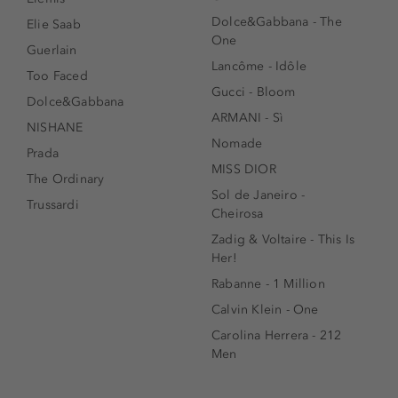
Dolce&Gabbana - The
Elie Saab
One
Guerlain
Lancôme - Idôle
Too Faced
Gucci - Bloom
Dolce&Gabbana
ARMANI - Sì
NISHANE
Nomade
Prada
MISS DIOR
The Ordinary
Sol de Janeiro -
Trussardi
Cheirosa
Zadig & Voltaire - This Is
Her!
Rabanne - 1 Million
Calvin Klein - One
Carolina Herrera - 212
Men