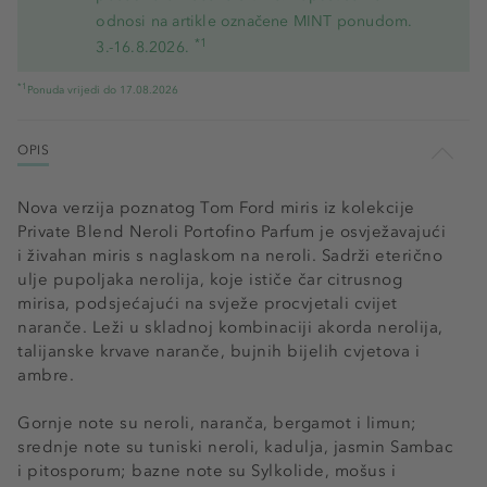
odnosi na artikle označene MINT ponudom.
*1
3.-16.8.2026.
*1
Ponuda vrijedi do 17.08.2026
OPIS
Nova verzija poznatog Tom Ford miris iz kolekcije
Private Blend Neroli Portofino Parfum je osvježavajući
i živahan miris s naglaskom na neroli. Sadrži eterično
ulje pupoljaka nerolija, koje ističe čar citrusnog
mirisa, podsjećajući na svježe procvjetali cvijet
naranče. Leži u skladnoj kombinaciji akorda nerolija,
talijanske krvave naranče, bujnih bijelih cvjetova i
ambre.
Gornje note su neroli, naranča, bergamot i limun;
srednje note su tuniski neroli, kadulja, jasmin Sambac
i pitosporum; bazne note su Sylkolide, mošus i