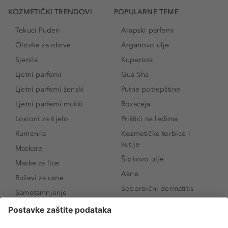
KOZMETIČKI TRENDOVI
POPULARNE TEME
Tekuci Puderi
Arapski parfemi
Olovke za obrve
Arganovo ulje
Sjenila
Kuperoza
Ljetni parfemi
Gua Sha
Ljetni parfemi ženski
Putne potrepštine
Ljetni parfemi muški
Rozaceja
Losioni za tijelo
Prištići na leđima
Rumenila
Kozmetičke torbice i
kutije
Maskare
Šipkovo ulje
Maske za lice
Akne
Ruževi za usne
Seboroični dermatitis
Samotamnjenje
Pigmentne mrlje
Puderi
Vrećice ispod očiju
Proizvodi za njegu lica