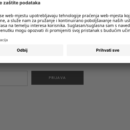
imali obavijesti o svim trendovima i
PRIJAVA