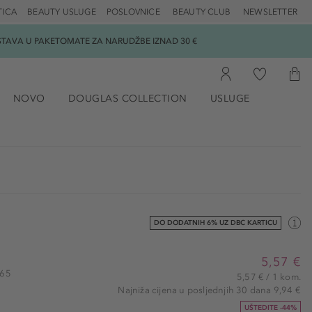
TICA
BEAUTY USLUGE
POSLOVNICE
BEAUTY CLUB
NEWSLETTER
DOSTAVA U PAKETOMATE ZA NARUDŽBE IZNAD 30 €
NOVO
DOUGLAS COLLECTION
USLUGE
DO DODATNIH 6% UZ DBC KARTICU
5,57 €
465
5,57 € / 1 kom.
Najniža cijena u posljednjih 30 dana 9,94 €
UŠTEDITE -44%