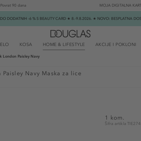
Povrat 90 dana
MOJA DIGITALNA KAR
★ DO DODATNIH -6 % S BEAUTY CARD ★ 8.-9.8.2026. ★ NOVO: BESPLATNA 
JELO
KOSA
HOME & LIFESTYLE
AKCIJE I POKLONI
k London Paisley Navy
 Paisley Navy Maska za lice
1 kom.
Šifra artikla TIE27