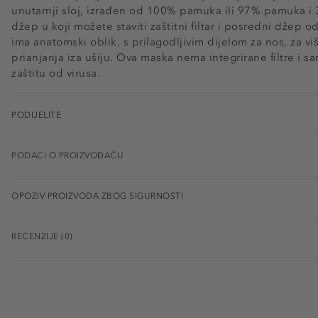
unutarnji sloj, izrađen od 100% pamuka ili 97% pamuka i 
džep u koji možete staviti zaštitni filtar i posredni džep
ima anatomski oblik, s prilagodljivim dijelom za nos, za vi
prianjanja iza ušiju. Ova maska nema integrirane filtre i
zaštitu od virusa.
PODIJELITE
PODACI O PROIZVOĐAČU
OPOZIV PROIZVODA ZBOG SIGURNOSTI
RECENZIJE (0)