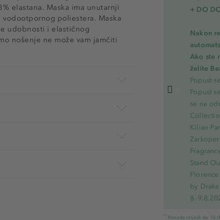
3% elastana. Maska ima unutarnji
+ DO D
 od vodootpornog poliestera. Maska
še udobnosti i elastičnog
Nakon re
 samo nošenje ne može vam jamčiti
automats
Ako ste 
želite B
Popust s
Popust s
se ne od
Collecti
Kilian Pa
Zarkoperf
Fragranc
Stand Out
Florence 
by Drake
8.-9.8.20
*1
Ponuda vrijedi do 10.