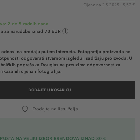
Cijena na 2.5.2025.: 5,57 €
va: 2 do 5 radnih dana
va za narudžbe iznad 70 EUR
e odnosi na prodaju putem Interneta. Fotografija proizvoda ne
otpunosti odgovarati stvarnom izgledu i sadržaju proizvoda. U
tehničkih pogrešaka Douglas ne preuzima odgovornost za
rikazanih cijena i fotografija.
DODAJTE U KOŠARICU
Dodajte na listu želja
PUSTA NA VELIKI IZBOR BRENDOVA IZNAD 30 €