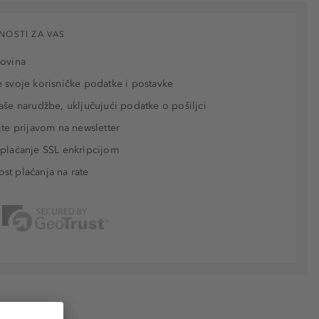
NOSTI ZA VAS
povina
 svoje korisničke podatke i postavke
aše narudžbe, uključujući podatke o pošiljci
jte prijavom na newsletter
plaćanje SSL enkripcijom
t plaćanja na rate