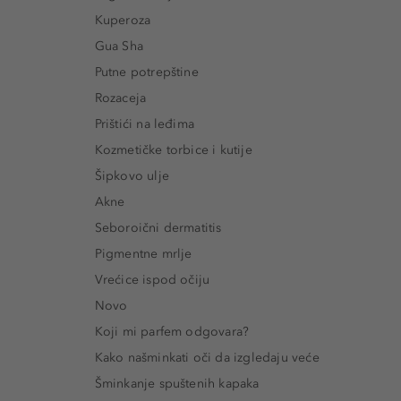
Kuperoza
Gua Sha
Putne potrepštine
Rozaceja
Prištići na leđima
Kozmetičke torbice i kutije
Šipkovo ulje
Akne
Seboroični dermatitis
Pigmentne mrlje
Vrećice ispod očiju
Novo
Koji mi parfem odgovara?
Kako našminkati oči da izgledaju veće
Šminkanje spuštenih kapaka