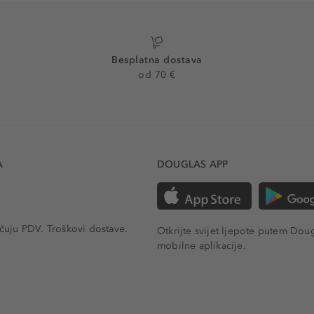
Besplatna dostava
od 70 €
A
DOUGLAS APP
učuju PDV.
Troškovi dostave.
Otkrijte svijet ljepote putem Dou
mobilne aplikacije.