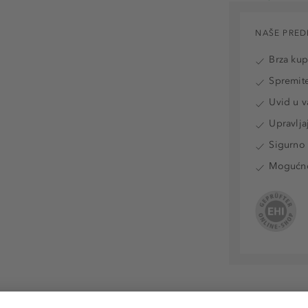
NAŠE PRED
Brza ku
Spremite
Uvid u v
Upravlja
Sigurno 
Mogućnos