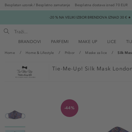
Besplatan uzorak / Besplatno zamatanje
Besplatna dostava iznad 70 EUR
-20 % NA VELIKI IZBOR BRENDOVA IZNAD 30 € 
BRANDOVI
PARFEMI
MAKE UP
LICE
TI
Home
Home & Lifestyle
Pribor
Maske za lice
Silk Mas
Tie-Me-Up!
Silk Mask London
-44%