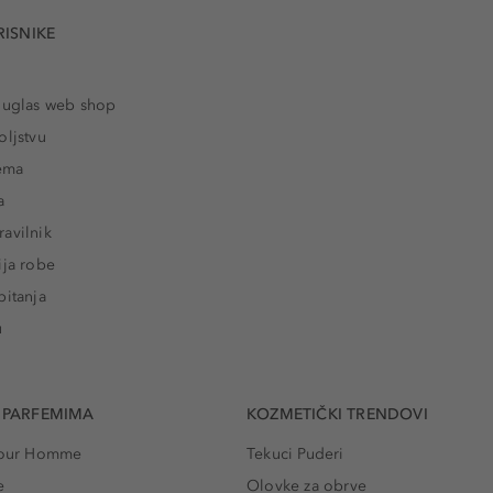
RISNIKE
ouglas web shop
oljstvu
rema
a
avilnik
ija robe
pitanja
u
 PARFEMIMA
KOZMETIČKI TRENDOVI
 Pour Homme
Tekuci Puderi
e
Olovke za obrve