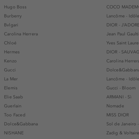
Hugo Boss
COCO MADEMO
Burberry
Lancôme - Idôl
Bvlgari
DIOR - J’ADOR
Carolina Herrera
Jean Paul Gaulti
Chloé
Yves Saint Laur
Hermes
DIOR - SAUVA
Kenzo
Carolina Herrer
Gucci
Dolce&Gabbana
La Mer
Lancôme - Idôl
Elemis
Gucci - Bloom
Elie Saab
ARMANI - Sì
Guerlain
Nomade
Too Faced
MISS DIOR
Dolce&Gabbana
Sol de Janeiro 
NISHANE
Zadig & Voltaire