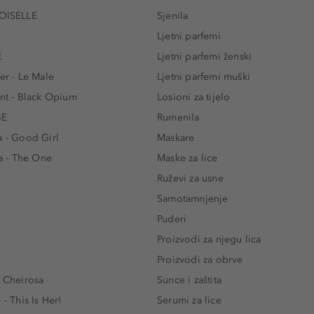
ISELLE
Sjenila
e
Ljetni parfemi
E
Ljetni parfemi ženski
er - Le Male
Ljetni parfemi muški
ent - Black Opium
Losioni za tijelo
GE
Rumenila
a - Good Girl
Maskare
 - The One
Maske za lice
e
Ruževi za usne
Samotamnjenje
Puderi
Proizvodi za njegu lica
Proizvodi za obrve
- Cheirosa
Sunce i zaštita
 - This Is Her!
Serumi za lice