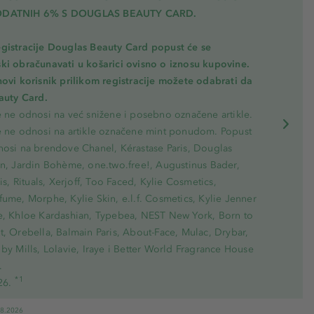
ODATNIH 6% S DOUGLAS BEAUTY CARD.
gistracije Douglas Beauty Card popust će se
ki obračunavati u košarici ovisno o iznosu kupovine.
novi korisnik prilikom registracije možete odabrati da
eauty Card.
e ne odnosi na već snižene i posebno označene artikle.
e ne odnosi na artikle označene mint ponudom. Popust
nosi na brendove Chanel, Kérastase Paris, Douglas
on, Jardin Bohème, one.two.free!, Augustinus Bader,
ris, Rituals, Xerjoff, Too Faced, Kylie Cosmetics,
ume, Morphe, Kylie Skin, e.l.f. Cosmetics, Kylie Jenner
e, Khloe Kardashian, Typebea, NEST New York, Born to
, Orebella, Balmain Paris, About-Face, Mulac, Drybar,
by Mills, Lolavie, Iraye i Better World Fragrance House
.
*1
26.
08.2026