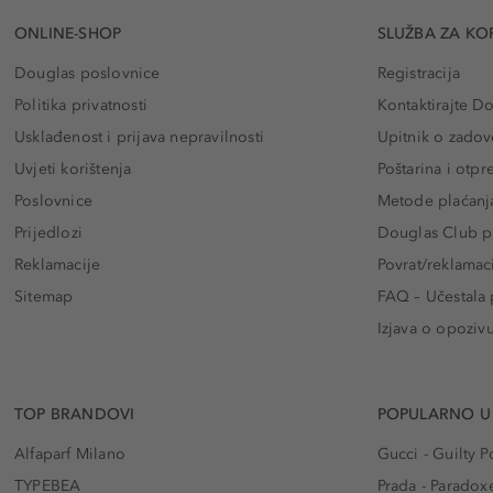
ONLINE-SHOP
SLUŽBA ZA KO
Douglas poslovnice
Registracija
Politika privatnosti
Kontaktirajte D
Usklađenost i prijava nepravilnosti
Upitnik o zadov
Uvjeti korištenja
Poštarina i otp
Poslovnice
Metode plaćanj
Prijedlozi
Douglas Club pr
Reklamacije
Povrat/reklamac
Sitemap
FAQ – Učestala 
Izjava o opoziv
TOP BRANDOVI
POPULARNO U
Alfaparf Milano
Gucci - Guilty
TYPEBEA
Prada - Paradox