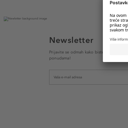
Newsletter
Prijavite se odmah kako biste e-mailom pr
ponudama!