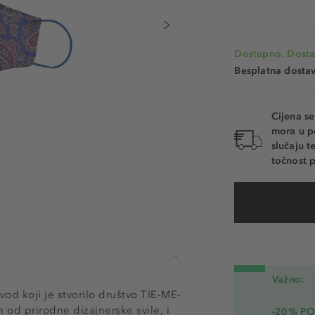
Dostupno. Dosta
Besplatna dosta
Cijena s
mora u p
slučaju 
točnost p
Važno:
d koji je stvorilo društvo TIE-ME-
 od prirodne dizajnerske svile, i
-20% PO