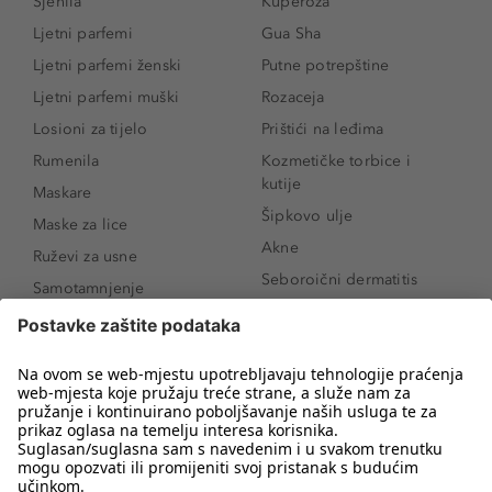
Sjenila
Kuperoza
Ljetni parfemi
Gua Sha
Ljetni parfemi ženski
Putne potrepštine
Ljetni parfemi muški
Rozaceja
Losioni za tijelo
Prištići na leđima
Rumenila
Kozmetičke torbice i
kutije
Maskare
Šipkovo ulje
Maske za lice
Akne
Ruževi za usne
Seboroični dermatitis
Samotamnjenje
Pigmentne mrlje
Puderi
Vrećice ispod očiju
Proizvodi za njegu lica
Novo
Proizvodi za obrve
Koji mi parfem
Sunce i zaštita
odgovara?
Serumi za lice
Kako našminkati oči da
Proizvodi za čišćenje lica
izgledaju veće