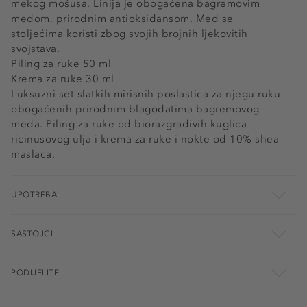
mekog mošusa. Linija je obogaćena bagremovim
medom, prirodnim antioksidansom. Med se
stoljećima koristi zbog svojih brojnih ljekovitih
svojstava.
Piling za ruke 50 ml
Krema za ruke 30 ml
Luksuzni set slatkih mirisnih poslastica za njegu ruku
obogaćenih prirodnim blagodatima bagremovog
meda. Piling za ruke od biorazgradivih kuglica
ricinusovog ulja i krema za ruke i nokte od 10% shea
maslaca.
UPOTREBA
SASTOJCI
PODIJELITE