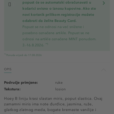
popust će se automatski obračunavati u
košarici ovisno o iznosu kupovine. Ako ste
novi korisnik prilikom registracije možete
odabrati da želite Beauty Card.
Popust se ne odnosi na već snižene i
posebno označene artikle. Popust se ne
odnosi na artikle označene MINT ponudom.
*1
3.-16.8.2026.
*1
Ponuda vrijedi do 17.08.2026
OPIS
Područje primjene:
ruke
Tekstura:
losion
Hoey B liniju krasi slastan miris, poput slastica. Ovaj
zamamni miris ima note đurđice, jasmina, ruže,
glatkog zlatnog meda, bogate kremaste vanilije i