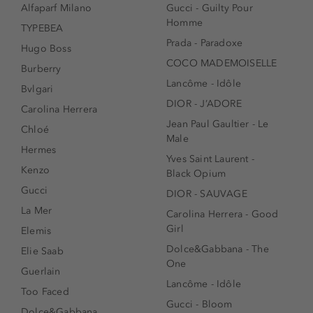
Alfaparf Milano
Gucci - Guilty Pour
Homme
TYPEBEA
Prada - Paradoxe
Hugo Boss
COCO MADEMOISELLE
Burberry
Lancôme - Idôle
Bvlgari
DIOR - J’ADORE
Carolina Herrera
Jean Paul Gaultier - Le
Chloé
Male
Hermes
Yves Saint Laurent -
Kenzo
Black Opium
Gucci
DIOR - SAUVAGE
La Mer
Carolina Herrera - Good
Girl
Elemis
Dolce&Gabbana - The
Elie Saab
One
Guerlain
Lancôme - Idôle
Too Faced
Gucci - Bloom
Dolce&Gabbana