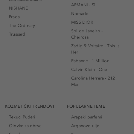
ARMANI - Sì
NISHANE
Nomade
Prada
MISS DIOR
The Ordinary
Sol de Janeiro -
Trussardi
Cheirosa
Zadig & Voltaire - This Is
Her!
Rabanne - 1 Million
Calvin Klein - One
Carolina Herrera - 212
Men
KOZMETIČKI TRENDOVI
POPULARNE TEME
Tekuci Puderi
Arapski parfemi
Olovke za obrve
Arganovo ulje