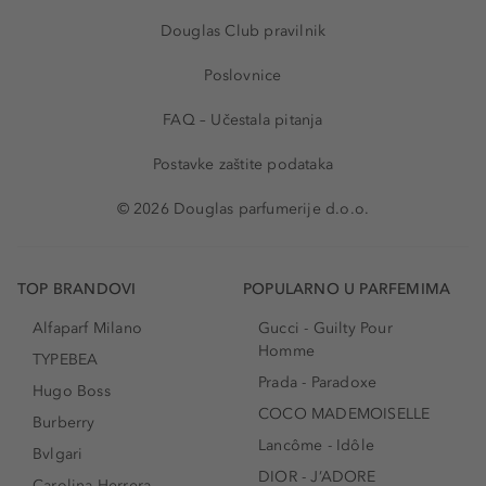
Douglas Club pravilnik
Poslovnice
FAQ – Učestala pitanja
Postavke zaštite podataka
© 2026 Douglas parfumerije d.o.o.
TOP BRANDOVI
POPULARNO U PARFEMIMA
Alfaparf Milano
Gucci - Guilty Pour
Homme
TYPEBEA
Prada - Paradoxe
Hugo Boss
COCO MADEMOISELLE
Burberry
Lancôme - Idôle
Bvlgari
DIOR - J’ADORE
Carolina Herrera