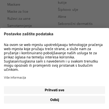
kutije
Maskare
Šipkovo ulje
Maske za lice
Akne
Ruževi za usne
Seboroični dermatitis
Samotamnjenje
Pigmentne mrlje
Puderi
Vrećice ispod očiju
Proizvodi za njegu lica
Novo
Proizvodi za obrve
Koji mi parfem
Sunce i zaštita
odgovara?
Serumi za lice
Kako našminkati oči da
Proizvodi za čišćenje lica
izgledaju veće
Bronzeri
Šminkanje spuštenih
kapaka
Anti-age serumi za lice
Kako ukloniti mitesere
Dermaplaning
Hijaluronska krema