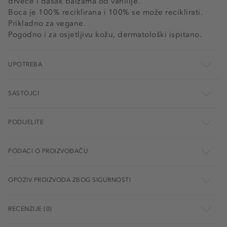
drveće i dašak balzama od vanilije.
Boca je 100% reciklirana i 100% se može reciklirati.
Prikladno za vegane.
Pogodno i za osjetljivu kožu, dermatološki ispitano.
UPOTREBA
SASTOJCI
PODIJELITE
PODACI O PROIZVOĐAČU
OPOZIV PROIZVODA ZBOG SIGURNOSTI
RECENZIJE (0)