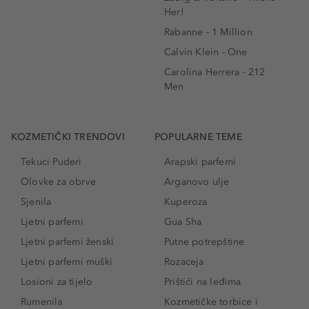
Her!
Rabanne - 1 Million
Calvin Klein - One
Carolina Herrera - 212
Men
KOZMETIČKI TRENDOVI
POPULARNE TEME
Tekuci Puderi
Arapski parfemi
Olovke za obrve
Arganovo ulje
Sjenila
Kuperoza
Ljetni parfemi
Gua Sha
Ljetni parfemi ženski
Putne potrepštine
Ljetni parfemi muški
Rozaceja
Losioni za tijelo
Prištići na leđima
Rumenila
Kozmetičke torbice i