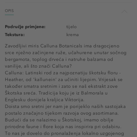
OPIS
Područje primjene:
tijelo
Tekstura:
krema
Zavodljivi miris Calluna Botanicals ima dragocjeno
srce nježno začinjene ruže, učahurene unutar sočnog
bergamota, toplog drveća i natruhe balzama od
vanilije, ali što znači Calluna?
Calluna: Latinski rod za najpoznatiju škotsku floru -
Heather, od 'kallunein' za učiniti lijepim. Vrijesak se
također smatra sretnim i zato se naš ekstrakt zove
Škotska sreća. Tradicija koju je iz Balmorala u
Englesku donijela kraljica Viktorija.
Doista smo sretni jer nam je porijeklo naših sastojaka
postalo značajno tijekom razvoja ovog asortimana.
Budući da se nalazimo u Škotskoj, imamo obilje
prirodne faune i flore koja nas inspirira pri odabiru.
To nas je dovelo do pronalaženja lokalno uzgojenog