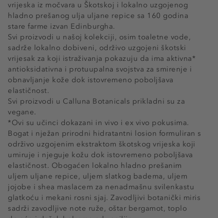
vrijeska iz močvara u Škotskoj i lokalno uzgojenog
hladno prešanog ulja uljane repice sa 160 godina
stare farme izvan Edinburgha.
Svi proizvodi u našoj kolekciji, osim toaletne vode,
sadrže lokalno dobiveni, održivo uzgojeni škotski
vrijesak za koji istraživanja pokazuju da ima aktivna*
antioksidativna i protuupalna svojstva za smirenje i
obnavljanje kože dok istovremeno poboljšava
elastičnost.
Svi proizvodi u Calluna Botanicals prikladni su za
vegane.
*Ovi su učinci dokazani in vivo i ex vivo pokusima.
Bogat i nježan prirodni hidratantni losion formuliran s
održivo uzgojenim ekstraktom škotskog vrijeska koji
umiruje i njeguje kožu dok istovremeno poboljšava
elastičnost. Obogaćen lokalno hladno prešanim
uljem uljane repice, uljem slatkog badema, uljem
jojobe i shea maslacem za nenadmašnu svilenkastu
glatkoću i mekani rosni sjaj. Zavodljivi botanički miris
sadrži zavodljive note ruže, oštar bergamot, toplo