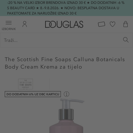
-20 % NA VELIKI IZBOR BRENDOVA IZNAD 30 € ★ DO DODATNIH -6 %
S BEAUTY CARD ★ 8.-9.8.2026. ★ NOVO: BESPLATNA DOSTAVA U
PAKETOMATE ZA NARUDŽBE IZNAD 30 €
IZBORNIK
The Scottish Fine Soaps
Calluna Botanicals
Body Cream Krema za tijelo
DO DODATNIH 6% UZ DBC KARTICU