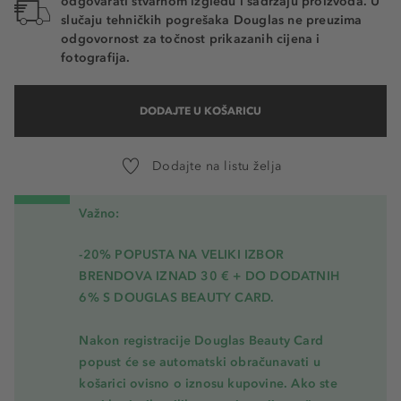
odgovarati stvarnom izgledu i sadržaju proizvoda. U
slučaju tehničkih pogrešaka Douglas ne preuzima
odgovornost za točnost prikazanih cijena i
fotografija.
DODAJTE U KOŠARICU
Dodajte na listu želja
Važno:
-20% POPUSTA NA VELIKI IZBOR
BRENDOVA IZNAD 30 € + DO DODATNIH
6% S DOUGLAS BEAUTY CARD.
Nakon registracije Douglas Beauty Card
popust će se automatski obračunavati u
košarici ovisno o iznosu kupovine. Ako ste