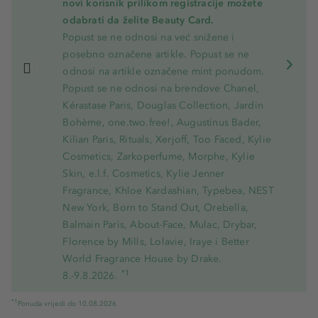
novi korisnik prilikom registracije možete
odabrati da želite Beauty Card.
Popust se ne odnosi na već snižene i
posebno označene artikle. Popust se ne
odnosi na artikle označene mint ponudom.
Popust se ne odnosi na brendove Chanel,
Kérastase Paris, Douglas Collection, Jardin
Bohème, one.two.free!, Augustinus Bader,
Kilian Paris, Rituals, Xerjoff, Too Faced, Kylie
Cosmetics, Zarkoperfume, Morphe, Kylie
Skin, e.l.f. Cosmetics, Kylie Jenner
Fragrance, Khloe Kardashian, Typebea, NEST
New York, Born to Stand Out, Orebella,
Balmain Paris, About-Face, Mulac, Drybar,
Florence by Mills, Lolavie, Iraye i Better
World Fragrance House by Drake.
*1
8.-9.8.2026.
*1
Ponuda vrijedi do 10.08.2026