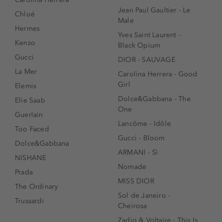
Jean Paul Gaultier - Le
Chloé
Male
Hermes
Yves Saint Laurent -
Kenzo
Black Opium
Gucci
DIOR - SAUVAGE
La Mer
Carolina Herrera - Good
Girl
Elemis
Dolce&Gabbana - The
Elie Saab
One
Guerlain
Lancôme - Idôle
Too Faced
Gucci - Bloom
Dolce&Gabbana
ARMANI - Sì
NISHANE
Nomade
Prada
MISS DIOR
The Ordinary
Sol de Janeiro -
Trussardi
Cheirosa
Zadig & Voltaire - This Is