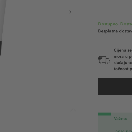
Dostupno. Dosta
Besplatna dosta
Cijena s
mora u p
slučaju 
točnost p
Važno: