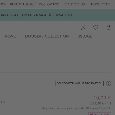
TICA
BEAUTY USLUGE
POSLOVNICE
BEAUTY CLUB
NEWSLETTER
DOSTAVA U PAKETOMATE ZA NARUDŽBE IZNAD 30 €
NOVO
DOUGLAS COLLECTION
USLUGE
DO DODATNIH 6% UZ DBC KARTICU
10,00 €
1446
333,30 € / 1 l
Najniža cijena u posljednjih 30 dana 14,29 €
UŠTEDITE -30%