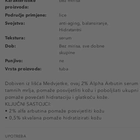
Karakteristike
bez mirisa
proizvoda:
Područje primjene:
lice
Svojstva:
anti-aging, balansiranje,
Hidratantni
Tekstura:
serum
Dob:
Bez mirisa, sve dobne
skupine
Punjivo:
ne
Vrsta proizvoda:
tuba
Dobiven iz lišća Medvjetke, ovaj 2% Alpha Arbutin serum d
tamnih mrlja, pomaže posvijetliti kožu i poboljšati ukupn
pomaže povećati hidrataciju i glatkoću kože.
KLJUČNI SASTOJCI:
• 2% alfa arbutina pomaže posvijetliti kožu
• 0,5% skvalana pomaže hidratizirati kožu
UPOTREBA