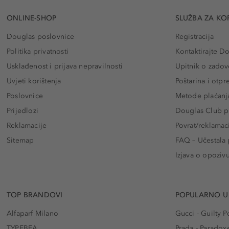
ONLINE-SHOP
SLUŽBA ZA KO
Douglas poslovnice
Registracija
Politika privatnosti
Kontaktirajte D
Usklađenost i prijava nepravilnosti
Upitnik o zadov
Uvjeti korištenja
Poštarina i otp
Poslovnice
Metode plaćanj
Prijedlozi
Douglas Club pr
Reklamacije
Povrat/reklamac
Sitemap
FAQ – Učestala 
Izjava o opoziv
TOP BRANDOVI
POPULARNO U
Alfaparf Milano
Gucci - Guilty
TYPEBEA
Prada - Paradox