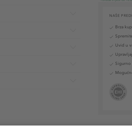
NAŠE PRED
Brza ku
Spremite
Uvid u v
Upravlja
Sigurno 
Mogućnos