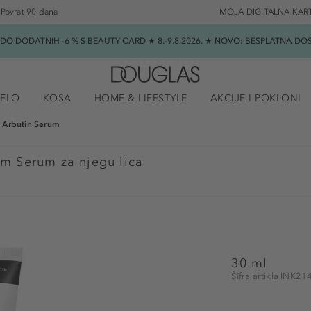
Povrat 90 dana
MOJA DIGITALNA KAR
★ DO DODATNIH -6 % S BEAUTY CARD ★ 8.-9.8.2026. ★ NOVO: BESPLATNA 
JELO
KOSA
HOME & LIFESTYLE
AKCIJE I POKLONI
 Arbutin Serum
m Serum za njegu lica
30 ml
Šifra artikla INK2