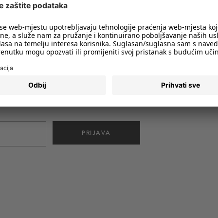
imali obavijesti o svim trendovima i
PRIJAVA