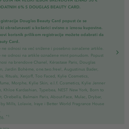
PUSTA NA VELIKI IZBOR BRENDOVA IZNAD 30 €
ODATNIH 6% S DOUGLAS BEAUTY CARD.
gistracije Douglas Beauty Card popust će se
ki obračunavati u košarici ovisno o iznosu kupovine.
novi korisnik prilikom registracije možete odabrati da
eauty Card.
e ne odnosi na već snižene i posebno označene artikle.
e ne odnosi na artikle označene mint ponudom. Popust
nosi na brendove Chanel, Kérastase Paris, Douglas
on, Jardin Bohème, one.two.free!, Augustinus Bader,
ris, Rituals, Xerjoff, Too Faced, Kylie Cosmetics,
ume, Morphe, Kylie Skin, e.l.f. Cosmetics, Kylie Jenner
e, Khloe Kardashian, Typebea, NEST New York, Born to
, Orebella, Balmain Paris, About-Face, Mulac, Drybar,
by Mills, Lolavie, Iraye i Better World Fragrance House
.
*1
26.
08.2026