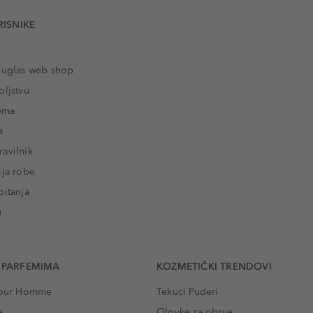
RISNIKE
ouglas web shop
oljstvu
rema
a
avilnik
ija robe
pitanja
u
 PARFEMIMA
KOZMETIČKI TRENDOVI
 Pour Homme
Tekuci Puderi
e
Olovke za obrve