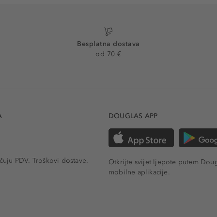
Besplatna dostava
od 70 €
A
DOUGLAS APP
učuju PDV.
Troškovi dostave.
Otkrijte svijet ljepote putem Dou
mobilne aplikacije.