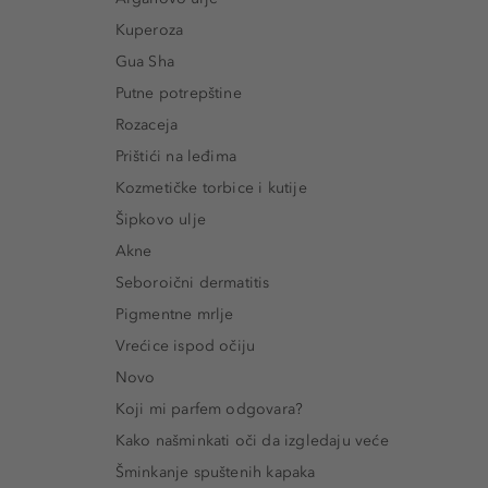
Kuperoza
Gua Sha
Putne potrepštine
Rozaceja
Prištići na leđima
Kozmetičke torbice i kutije
Šipkovo ulje
Akne
Seboroični dermatitis
Pigmentne mrlje
Vrećice ispod očiju
Novo
Koji mi parfem odgovara?
Kako našminkati oči da izgledaju veće
Šminkanje spuštenih kapaka