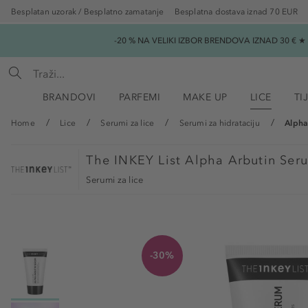
Besplatan uzorak / Besplatno zamatanje
Besplatna dostava iznad 70 EUR
-20 % NA VELIKI IZBOR BRENDOVA IZNAD 30 € 
BRANDOVI
PARFEMI
MAKE UP
LICE
TI
Home
Lice
Serumi za lice
Serumi za hidrataciju
Alpha
The INKEY List
Alpha Arbutin Seru
Serumi za lice
-30%