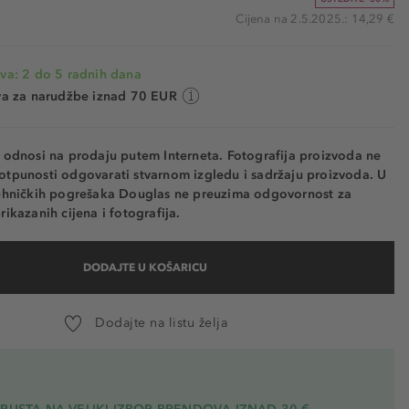
Cijena na 2.5.2025.: 14,29 €
va: 2 do 5 radnih dana
va za narudžbe iznad 70 EUR
e odnosi na prodaju putem Interneta. Fotografija proizvoda ne
otpunosti odgovarati stvarnom izgledu i sadržaju proizvoda. U
tehničkih pogrešaka Douglas ne preuzima odgovornost za
rikazanih cijena i fotografija.
DODAJTE U KOŠARICU
Dodajte na listu želja