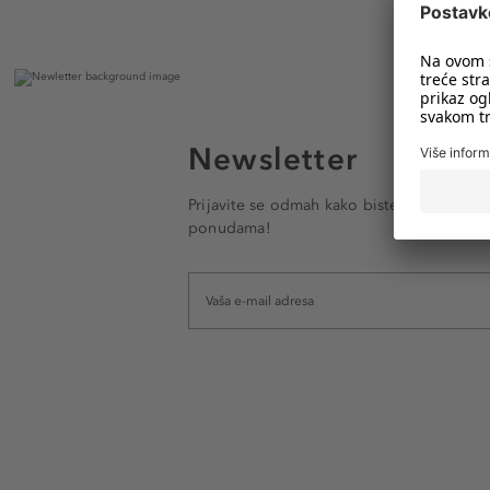
Newsletter
Prijavite se odmah kako biste e-mailom pr
ponudama!