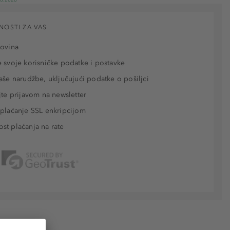
NOSTI ZA VAS
povina
 svoje korisničke podatke i postavke
aše narudžbe, uključujući podatke o pošiljci
jte prijavom na newsletter
plaćanje SSL enkripcijom
t plaćanja na rate