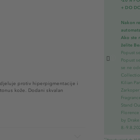
-20% PO
+ DO D
Nakon re
automats
Ako ste 
želite B
Popust s
Popust s
se ne od
Collecti
Kilian Pa
jeluje protiv hiperpigmentacije i
i tonus kože. Dodani skvalan
Zarkoperf
Fragranc
Stand Out
Florence 
by Drake
8.-9.8.20
*1
Ponuda vrijedi do 10.