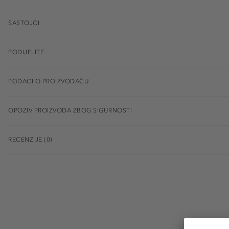
SASTOJCI
PODIJELITE
PODACI O PROIZVOĐAČU
OPOZIV PROIZVODA ZBOG SIGURNOSTI
RECENZIJE (0)