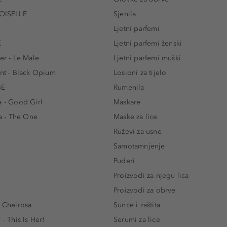
ISELLE
Sjenila
e
Ljetni parfemi
E
Ljetni parfemi ženski
er - Le Male
Ljetni parfemi muški
ent - Black Opium
Losioni za tijelo
GE
Rumenila
a - Good Girl
Maskare
 - The One
Maske za lice
e
Ruževi za usne
Samotamnjenje
Puderi
Proizvodi za njegu lica
Proizvodi za obrve
- Cheirosa
Sunce i zaštita
 - This Is Her!
Serumi za lice