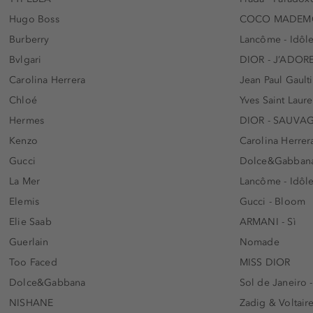
Hugo Boss
COCO MADEMO
Burberry
Lancôme - Idôl
Bvlgari
DIOR - J’ADOR
Carolina Herrera
Jean Paul Gaulti
Chloé
Yves Saint Laur
Hermes
DIOR - SAUVA
Kenzo
Carolina Herrer
Gucci
Dolce&Gabbana
La Mer
Lancôme - Idôl
Elemis
Gucci - Bloom
Elie Saab
ARMANI - Sì
Guerlain
Nomade
Too Faced
MISS DIOR
Dolce&Gabbana
Sol de Janeiro 
NISHANE
Zadig & Voltaire