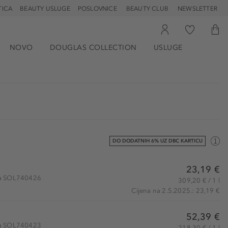
TICA
BEAUTY USLUGE
POSLOVNICE
BEAUTY CLUB
NEWSLETTER
NOVO
DOUGLAS COLLECTION
USLUGE
DO DODATNIH 6% UZ DBC KARTICU
23,19 €
kla SOL740426
309,20 € / 1 l
Cijena na 2.5.2025.: 23,19 €
52,39 €
kla SOL740423
218,30 € / 1 l