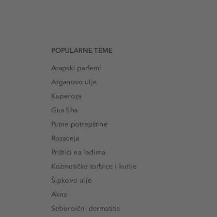
POPULARNE TEME
Arapski parfemi
Arganovo ulje
Kuperoza
Gua Sha
Putne potrepštine
Rozaceja
Prištići na leđima
Kozmetičke torbice i kutije
Šipkovo ulje
Akne
Seboroični dermatitis