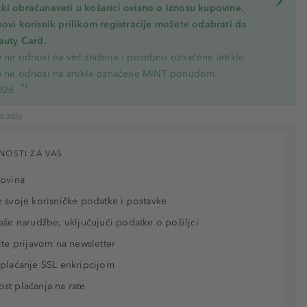
ki obračunavati u košarici ovisno o iznosu kupovine.
novi korisnik prilikom registracije možete odabrati da
eauty Card.
e ne odnosi na već snižene i posebno označene artikle.
e ne odnosi na artikle označene MINT ponudom.
*1
026.
08.2026
NOSTI ZA VAS
povina
 svoje korisničke podatke i postavke
aše narudžbe, uključujući podatke o pošiljci
jte prijavom na newsletter
plaćanje SSL enkripcijom
t plaćanja na rate