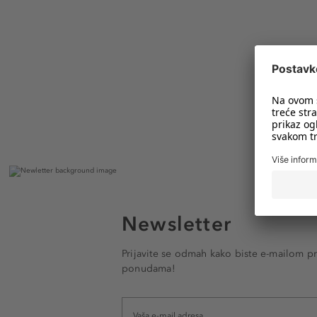
Newsletter
Prijavite se odmah kako biste e-mailom pr
ponudama!