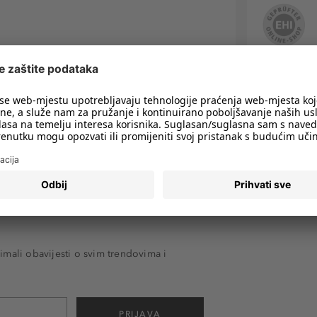
imali obavijesti o svim trendovima i
PRIJAVA