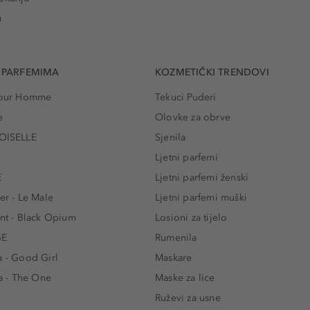
u
 PARFEMIMA
KOZMETIČKI TRENDOVI
 Pour Homme
Tekuci Puderi
e
Olovke za obrve
ISELLE
Sjenila
e
Ljetni parfemi
E
Ljetni parfemi ženski
er - Le Male
Ljetni parfemi muški
ent - Black Opium
Losioni za tijelo
GE
Rumenila
a - Good Girl
Maskare
 - The One
Maske za lice
e
Ruževi za usne