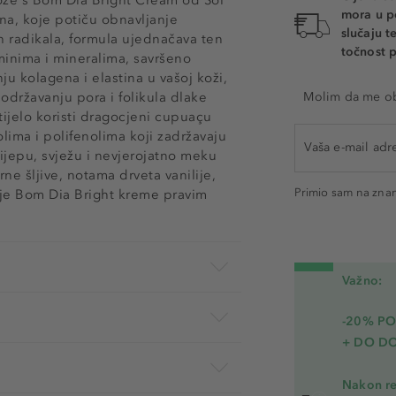
mora u p
na, koje potiču obnavljanje
slučaju 
ih radikala, formula ujednačava ten
točnost p
minima i mineralima, savršeno
u kolagena i elastina u vašoj koži,
državanju pora i folikula dlake
Molim da me oba
tijelo koristi dragocjeni cupuaçu
lima i polifenolima koji zadržavaju
lijepu, svježu i nevjerojatno meku
ne šljive, notama drveta vanilije,
Primio sam na zna
je Bom Dia Bright kreme pravim
Važno:
-20% P
+ DO D
Nakon re