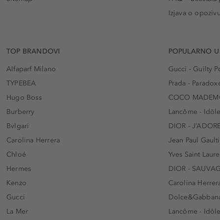
Izjava o opoziv
TOP BRANDOVI
POPULARNO U
Alfaparf Milano
Gucci - Guilty
TYPEBEA
Prada - Paradox
Hugo Boss
COCO MADEMO
Burberry
Lancôme - Idôl
Bvlgari
DIOR - J’ADOR
Carolina Herrera
Jean Paul Gaulti
Chloé
Yves Saint Laur
Hermes
DIOR - SAUVA
Kenzo
Carolina Herrer
Gucci
Dolce&Gabbana
La Mer
Lancôme - Idôl