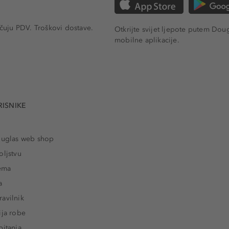
učuju PDV.
Troškovi dostave.
Otkrijte svijet ljepote putem Dou
mobilne aplikacije.
RISNIKE
ouglas web shop
oljstvu
rema
a
avilnik
ija robe
pitanja