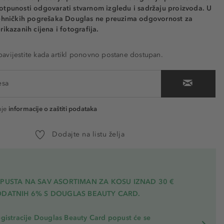
otpunosti odgovarati stvarnom izgledu i sadržaju proizvoda. U
tehničkih pogrešaka Douglas ne preuzima odgovornost za
rikazanih cijena i fotografija.
vijestite kada artikl ponovno postane dostupan.
nje
informacije o zaštiti podataka
Dodajte na listu želja
OPUSTA NA SAV ASORTIMAN ZA KOSU
IZNAD 30 €
ODATNIH 6% S DOUGLAS BEAUTY CARD.
gistracije Douglas Beauty Card popust će se