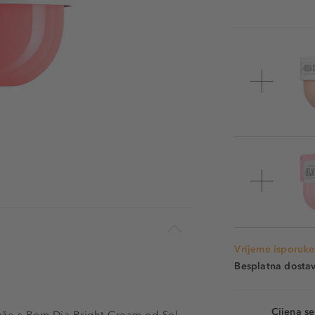
Vrijeme isporuke
Besplatna dosta
Cijena s
kože s Bom Dia Bright Cream od Sol