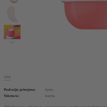
OPIS
Područje primjene:
tijelo
Tekstura:
krema
Otkrijte tajnu blistave, regenerirane i potpuno podatne 