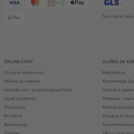
Sve cijene uklj
ONLINE-SHOP
SLUŽBA ZA KO
Douglas poslovnice
Registracija
Politika privatnosti
Kontaktirajte D
Usklađenost i prijava nepravilnosti
Upitnik o zadov
Uvjeti korištenja
Poštarina i otp
Poslovnice
Metode plaćanj
Prijedlozi
Douglas Club pr
Reklamacije
Povrat/reklamac
Sitemap
FAQ – Učestala 