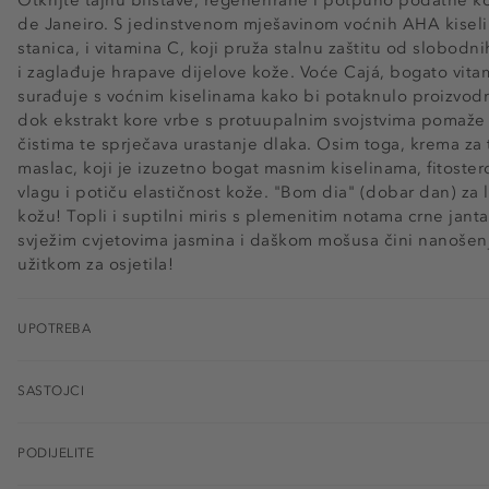
de Janeiro. S jedinstvenom mješavinom voćnih AHA kiseli
stanica, i vitamina C, koji pruža stalnu zaštitu od slobodn
i zaglađuje hrapave dijelove kože. Voće Cajá, bogato vita
surađuje s voćnim kiselinama kako bi potaknulo proizvodnj
dok ekstrakt kore vrbe s protuupalnim svojstvima pomaže o
čistima te sprječava urastanje dlaka. Osim toga, krema za 
maslac, koji je izuzetno bogat masnim kiselinama, fitostero
vlagu i potiču elastičnost kože. "Bom dia" (dobar dan) za 
kožu! Topli i suptilni miris s plemenitim notama crne jantar
svježim cvjetovima jasmina i daškom mošusa čini nanošen
užitkom za osjetila!
UPOTREBA
SASTOJCI
PODIJELITE