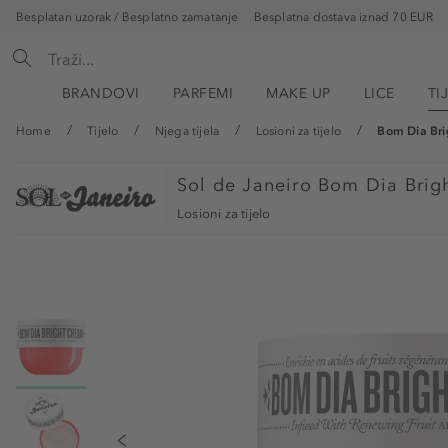
Besplatan uzorak / Besplatno zamatanje
Besplatna dostava iznad 70 EUR
BRANDOVI
PARFEMI
MAKE UP
LICE
TI
Home
Tijelo
Njega tijela
Losioni za tijelo
Bom Dia Br
Sol de Janeiro
Bom Dia Brigh
Losioni za tijelo