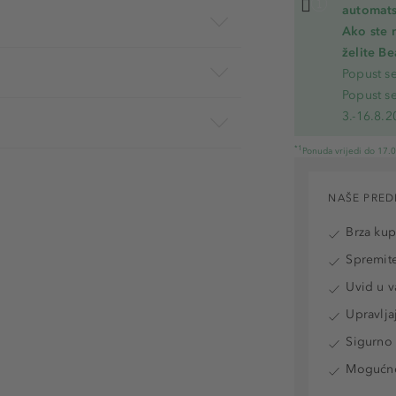
automats
Ako ste 
želite B
Popust s
Popust s
3.-16.8.2
*1
Ponuda vrijedi do 17.
NAŠE PRED
Brza ku
Spremite
Uvid u v
Upravlja
Sigurno 
Mogućnos