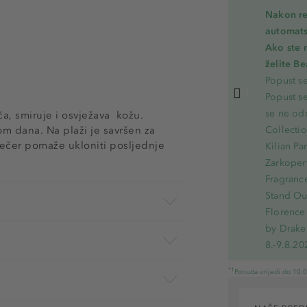
Nakon re
automats
Ako ste 
želite B
Popust s
Popust s
se ne od
ča, smiruje i osvježava kožu.
kom dana. Na plaži je savršen za
Collecti
avečer pomaže ukloniti posljednje
Kilian Pa
Zarkoperf
Fragranc
Stand Out
Florence 
by Drake
8.-9.8.20
*1
Ponuda vrijedi do 10.