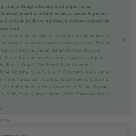
gistracije Douglas Beauty Card popust će se
ki obračunavati u košarici ovisno o iznosu kupovine.
novi korisnik prilikom registracije možete odabrati da
eauty Card.
e ne odnosi na već snižene i posebno označene artikle.
e ne odnosi na artikle označene mint ponudom. Popust
nosi na brendove Chanel, Kérastase Paris, Douglas
on, Jardin Bohème, one.two.free!, Augustinus Bader,
ris, Rituals, Xerjoff, Too Faced, Kylie Cosmetics,
ume, Morphe, Kylie Skin, e.l.f. Cosmetics, Kylie Jenner
e, Khloe Kardashian, Typebea, NEST New York, Born to
, Orebella, Balmain Paris, About-Face, Mulac, Drybar,
by Mills, Lolavie, Iraye i Better World Fragrance House
.
*1
26.
08.2026