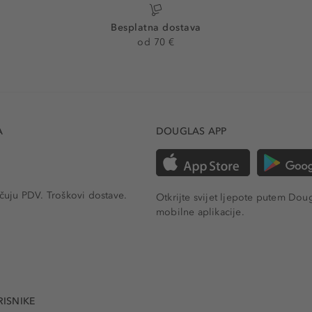
Besplatna dostava
od 70 €
A
DOUGLAS APP
učuju PDV.
Troškovi dostave.
Otkrijte svijet ljepote putem Dou
mobilne aplikacije.
RISNIKE