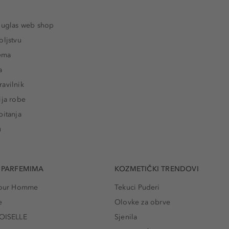
ouglas web shop
oljstvu
rema
a
avilnik
ija robe
pitanja
u
 PARFEMIMA
KOZMETIČKI TRENDOVI
 Pour Homme
Tekuci Puderi
e
Olovke za obrve
ISELLE
Sjenila