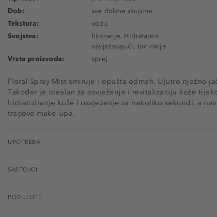
Dob:
sve dobne skupine
Tekstura:
voda
Svojstva:
fiksiranje, Hidratantni,
osvježavajući, toniranje
Vrsta proizvoda:
sprej
Floral Spray Mist smiruje i opušta odmah. Ujutro nježno ja
Također je idealan za osvježenje i revitalizaciju kože tije
hidratiziranje kože i osvježenje za nekoliko sekundi, a n
tragove make-upa.
UPOTREBA
SASTOJCI
PODIJELITE