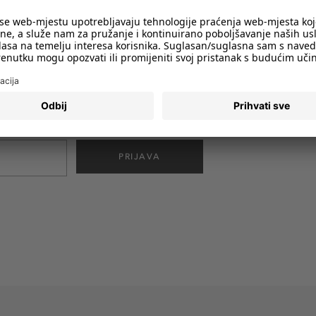
imali obavijesti o svim trendovima i
PRIJAVA