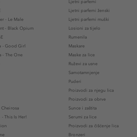
e
Ljetni parfemi
E
Ljetni parfemi ženski
er - Le Male
Ljetni parfemi muški
ent - Black Opium
Losioni za tijelo
GE
Rumenila
a - Good Girl
Maskare
 - The One
Maske za lice
e
Ruževi za usne
Samotamnjenje
Puderi
Proizvodi za njegu lica
Proizvodi za obrve
- Cheirosa
Sunce i zaštita
 - This Is Her!
Serumi za lice
lion
Proizvodi za čišćenje lica
One
Bronzeri