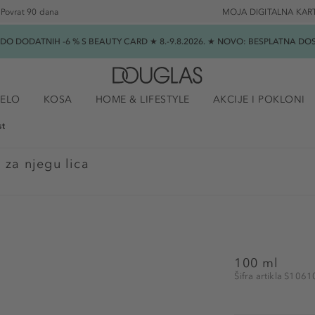
Povrat 90 dana
MOJA DIGITALNA KAR
★ DO DODATNIH -6 % S BEAUTY CARD ★ 8.-9.8.2026. ★ NOVO: BESPLATNA 
JELO
KOSA
HOME & LIFESTYLE
AKCIJE I POKLONI
st
 za njegu lica
100 ml
Šifra artikla S106