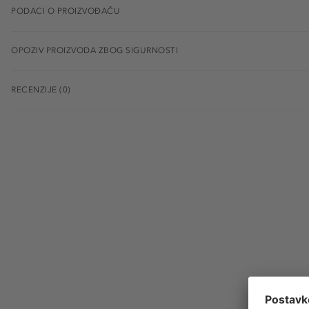
PODACI O PROIZVOĐAČU
OPOZIV PROIZVODA ZBOG SIGURNOSTI
RECENZIJE (0)