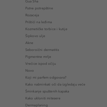
Gua Sha
Putne potrepštine
Rozaceja
Prištići na leđima
Kozmetičke torbice i kutije
Šipkovo ulje
Akne
Seboroični dermatitis
Pigmentne mrlje
Vrećice ispod očiju
Novo
Koji mi parfem odgovara?
Kako našminkati oči da izgledaju veće
Šminkanje spuštenih kapaka
Kako ukloniti mitesere
Dermaplaning