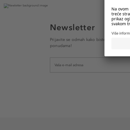
Newsletter
Prijavite se odmah kako biste e-mailom pr
ponudama!