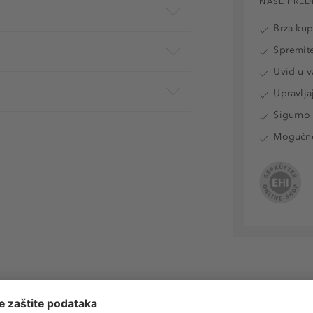
NAŠE PRED
Brza ku
Spremite
Uvid u v
Upravlja
Sigurno 
Mogućnos