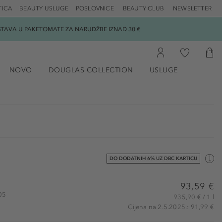
TICA
BEAUTY USLUGE
POSLOVNICE
BEAUTY CLUB
NEWSLETTER
DOSTAVA U PAKETOMATE ZA NARUDŽBE IZNAD 30 €
NOVO
DOUGLAS COLLECTION
USLUGE
DO DODATNIH 6% UZ DBC KARTICU
93,59 €
105
935,90 € / 1 l
Cijena na 2.5.2025.: 91,99 €