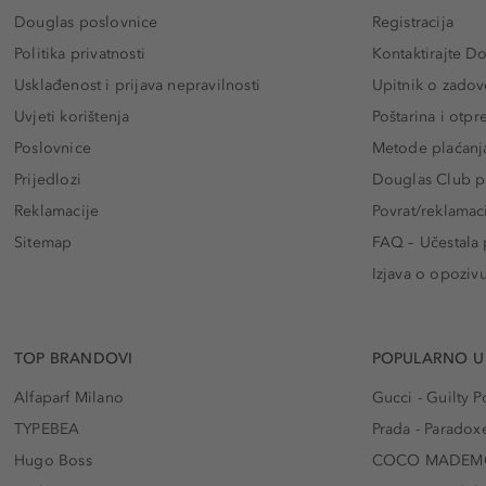
Douglas poslovnice
Registracija
Politika privatnosti
Kontaktirajte D
Usklađenost i prijava nepravilnosti
Upitnik o zadov
Uvjeti korištenja
Poštarina i otp
Poslovnice
Metode plaćanj
Prijedlozi
Douglas Club pr
Reklamacije
Povrat/reklamac
Sitemap
FAQ – Učestala 
Izjava o opoziv
TOP BRANDOVI
POPULARNO U
Alfaparf Milano
Gucci - Guilty
TYPEBEA
Prada - Paradox
Hugo Boss
COCO MADEMO