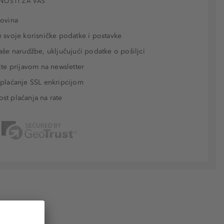
NOSTI ZA VAS
povina
 svoje korisničke podatke i postavke
aše narudžbe, uključujući podatke o pošiljci
jte prijavom na newsletter
plaćanje SSL enkripcijom
t plaćanja na rate