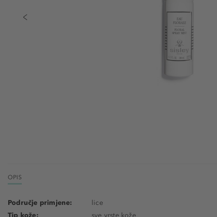
OPIS
Područje primjene:
lice
Tip kože:
sve vrste kože