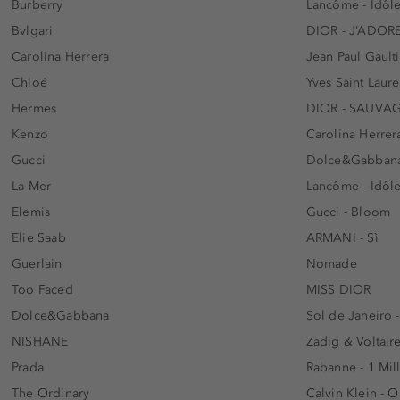
Burberry
Lancôme - Idôl
Bvlgari
DIOR - J’ADOR
Carolina Herrera
Jean Paul Gaulti
Chloé
Yves Saint Laur
Hermes
DIOR - SAUVA
Kenzo
Carolina Herrer
Gucci
Dolce&Gabbana
La Mer
Lancôme - Idôl
Elemis
Gucci - Bloom
Elie Saab
ARMANI - Sì
Guerlain
Nomade
Too Faced
MISS DIOR
Dolce&Gabbana
Sol de Janeiro 
NISHANE
Zadig & Voltaire
Prada
Rabanne - 1 Mil
The Ordinary
Calvin Klein - 