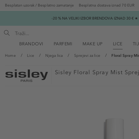
Besplatan uzorak / Besplatno zamatanje
Besplatna dostava iznad 70 EUR
-20 % NA VELIKI IZBOR BRENDOVA IZNAD 30 € 
BRANDOVI
PARFEMI
MAKE UP
LICE
TI
Home
Lice
Njega lica
Sprejevi za lice
Floral Spray Mi
Sisley
Floral Spray Mist Sprej