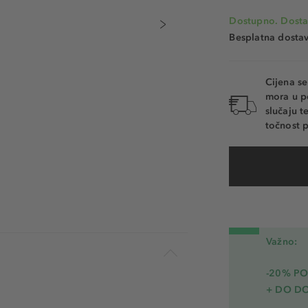
Dostupno. Dosta
Besplatna dosta
Cijena s
mora u p
slučaju 
točnost p
Važno:
-20% PO
+ DO D