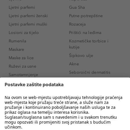
Ljetni parfemi
Gua Sha
Ljetni parfemi ženski
Putne potrepštine
Ljetni parfemi muški
Rozaceja
Losioni za tijelo
Prištići na leđima
Rumenila
Kozmetičke torbice i
kutije
Maskare
Šipkovo ulje
Maske za lice
Akne
Ruževi za usne
Seboroični dermatitis
Samotamnjenje
Pigmentne mrlje
Puderi
Vrećice ispod očiju
Proizvodi za njegu lica
Novo
Proizvodi za obrve
Koji mi parfem
Sunce i zaštita
odgovara?
Serumi za lice
Kako našminkati oči da
Proizvodi za čišćenje lica
izgledaju veće