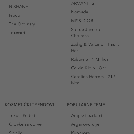
ARMANI - Sì
NISHANE
Nomade
Prada
MISS DIOR
The Ordinary
Sol de Janeiro -
Trussardi
Cheirosa
Zadig & Voltaire - This Is
Her!
Rabanne - 1 Million
Calvin Klein - One
Carolina Herrera - 212
Men
KOZMETIČKI TRENDOVI
POPULARNE TEME
Tekuci Puderi
Arapski parfemi
Olovke za obrve
Arganovo ulje
Sjenila
Kuperoza