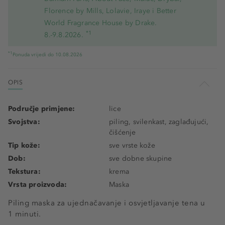
Florence by Mills, Lolavie, Iraye i Better
World Fragrance House by Drake.
*1
8.-9.8.2026.
*1
Ponuda vrijedi do 10.08.2026
OPIS
Područje primjene:
lice
Svojstva:
piling, svilenkast, zaglađujući,
čišćenje
Tip kože:
sve vrste kože
Dob:
sve dobne skupine
Tekstura:
krema
Vrsta proizvoda:
Maska
Piling maska ​​za ujednačavanje i osvjetljavanje tena u
1 minuti.