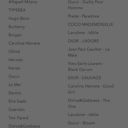
Alfaparf Milano
Gucci - Guilty Pour
Homme
TYPEBEA
Prada - Paradoxe
Hugo Boss
COCO MADEMOISELLE
Burberry
Lancôme - Idôle
Bvlgari
DIOR - J’ADORE
Carolina Herrera
Jean Paul Gaultier - Le
Chloé
Male
Hermes
Yves Saint Laurent -
Kenzo
Black Opium
Gucci
DIOR - SAUVAGE
La Mer
Carolina Herrera - Good
Girl
Elemis
Dolce&Gabbana - The
Elie Saab
One
Guerlain
Lancôme - Idôle
Too Faced
Gucci - Bloom
Dolce&Gabbana