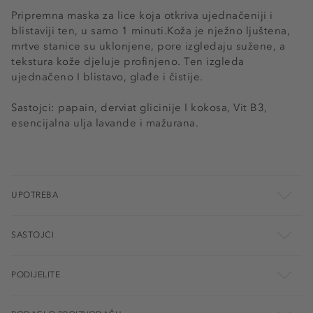
Pripremna maska ​​za lice koja otkriva ujednačeniji i
blistaviji ten, u samo 1 minuti.Koža je nježno ljuštena,
mrtve stanice su uklonjene, pore izgledaju sužene, a
tekstura kože djeluje profinjeno. Ten izgleda
ujednačeno I blistavo, glađe i čistije.
Sastojci: papain, derviat glicinije I kokosa, Vit B3,
esencijalna ulja lavande i mažurana.
UPOTREBA
SASTOJCI
PODIJELITE