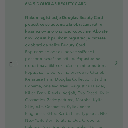
6% S DOUGLAS BEAUTY CARD.
Nakon registracije Douglas Beauty Card
popust će se automatski obračunavati u
košarici ovisno o iznosu kupovine. Ako ste
novi korisnik prilikom registracije možete
odabrati da želite Beauty Card.
Popust se ne odnosi na već snižene i
posebno označene artikle. Popust se ne
odnosi na artikle označene mint ponudom.
Popust se ne odnosi na brendove Chanel,
Kérastase Paris, Douglas Collection, Jardin
Bohème, one.two.free!, Augustinus Bader,
Kilian Paris, Rituals, Xerjoff, Too Faced, Kylie
Cosmetics, Zarkoperfume, Morphe, Kylie
Skin, e.l.f. Cosmetics, Kylie Jenner
Fragrance, Khloe Kardashian, Typebea, NEST
New York, Born to Stand Out, Orebella,
Balmain Paris, About-Face, Mulac, Drybar,