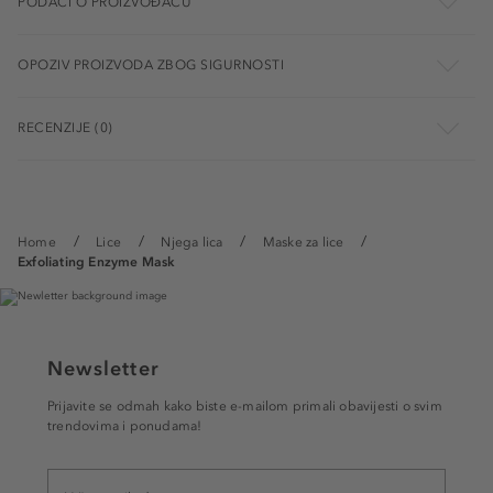
PODACI O PROIZVOĐAČU
OPOZIV PROIZVODA ZBOG SIGURNOSTI
RECENZIJE (0)
Home
Lice
Njega lica
Maske za lice
Exfoliating Enzyme Mask
Newsletter
Prijavite se odmah kako biste e-mailom primali obavijesti o svim
trendovima i ponudama!