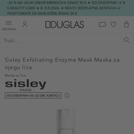
-20 % NA VELIKI IZBOR BRENDOVA IZNAD 30 € ★ DO DODATNIH -6 %
S BEAUTY CARD ★ 8.-9.8.2026. ★ NOVO: BESPLATNA DOSTAVA U
PAKETOMATE ZA NARUDŽBE IZNAD 30 €
IZBORNIK
Sisley
Exfoliating Enzyme Mask Maska za
njegu lica
Maske za lice
DO DODATNIH 6% UZ DBC KARTICU