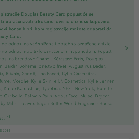
gistracije Douglas Beauty Card popust će se
ki obračunavati u košarici ovisno o iznosu kupovine.
novi korisnik prilikom registracije možete odabrati da
eauty Card.
e ne odnosi na već snižene i posebno označene artikle.
e ne odnosi na artikle označene mint ponudom. Popust
nosi na brendove Chanel, Kérastase Paris, Douglas
on, Jardin Bohème, one.two.free!, Augustinus Bader,
ris, Rituals, Xerjoff, Too Faced, Kylie Cosmetics,
ume, Morphe, Kylie Skin, e.l.f. Cosmetics, Kylie Jenner
e, Khloe Kardashian, Typebea, NEST New York, Born to
, Orebella, Balmain Paris, About-Face, Mulac, Drybar,
by Mills, Lolavie, Iraye i Better World Fragrance House
.
*1
26.
08.2026