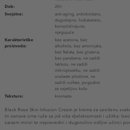
Dob:
20+
Svojstva:
anti-aging, antioksidans,
dugotrajno, hidratantno,
konsolidirajuće,
njegujuće
Karakteristike
bez acetona, bez
proizvoda:
alkohola, bez amonijaka,
bez ftalata, bez glutena,
bez parabena, ne sadrži
laktozu, ne sadrži
mikroplastiku, ne sadrži
orašaste plodove, ne
sadrži sulfate, pogodno
za osjetljivu kožu
Tekstura:
kremasta
Black Rose Skin Infusion Cream je krema za savršenu sva
tri osnove crne ruže za još više djelotvornosti i užitka: be
zarazni mirisi te neposredni i dugoročno vidljivi učinci p