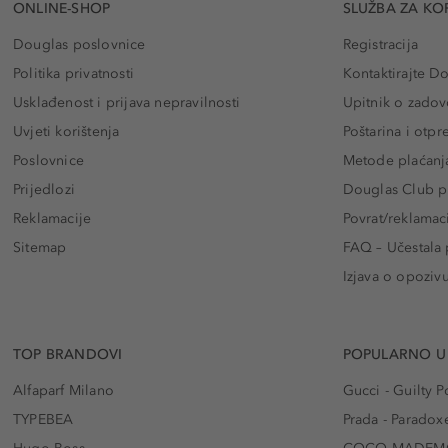
ONLINE-SHOP
SLUŽBA ZA KO
Douglas poslovnice
Registracija
Politika privatnosti
Kontaktirajte D
Usklađenost i prijava nepravilnosti
Upitnik o zadov
Uvjeti korištenja
Poštarina i otp
Poslovnice
Metode plaćanj
Prijedlozi
Douglas Club pr
Reklamacije
Povrat/reklamac
Sitemap
FAQ – Učestala 
Izjava o opoziv
TOP BRANDOVI
POPULARNO U
Alfaparf Milano
Gucci - Guilty
TYPEBEA
Prada - Paradox