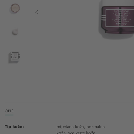
OPIS
Tip kože:
miješana koža, normalna
koža, sve vrste kože