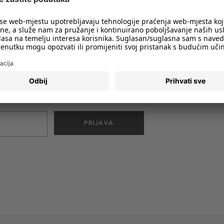
imali obavijesti o svim trendovima i
PRIJAVA