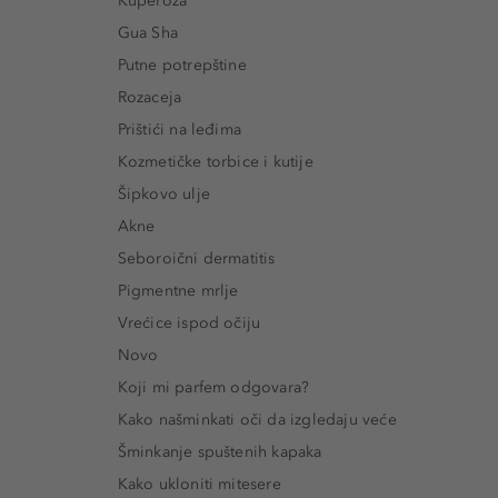
Kuperoza
Gua Sha
Putne potrepštine
Rozaceja
Prištići na leđima
Kozmetičke torbice i kutije
Šipkovo ulje
Akne
Seboroični dermatitis
Pigmentne mrlje
Vrećice ispod očiju
Novo
Koji mi parfem odgovara?
Kako našminkati oči da izgledaju veće
Šminkanje spuštenih kapaka
Kako ukloniti mitesere