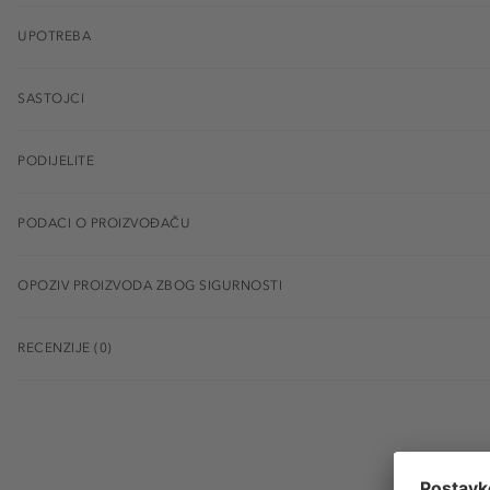
UPOTREBA
SASTOJCI
PODIJELITE
PODACI O PROIZVOĐAČU
OPOZIV PROIZVODA ZBOG SIGURNOSTI
RECENZIJE (0)