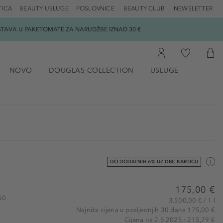
TICA
BEAUTY USLUGE
POSLOVNICE
BEAUTY CLUB
NEWSLETTER
DOSTAVA U PAKETOMATE ZA NARUDŽBE IZNAD 30 €
NOVO
DOUGLAS COLLECTION
USLUGE
DO DODATNIH 6% UZ DBC KARTICU
175,00 €
050
3.500,00 € / 1 l
Najniža cijena u posljednjih 30 dana 175,00 €
Cijena na 2.5.2025.: 215,79 €