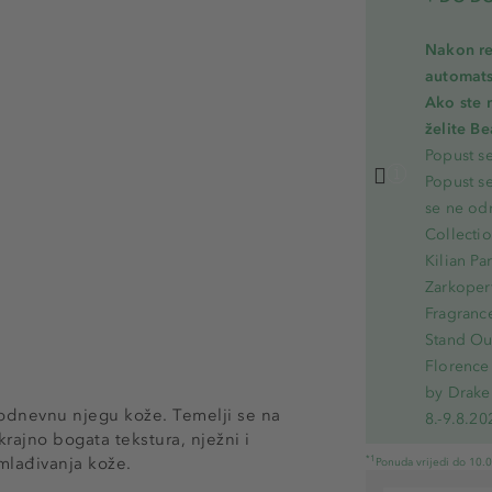
Nakon re
automats
Ako ste 
želite B
Popust s
Popust s
se ne od
Collecti
Kilian Pa
Zarkoperf
Fragranc
Stand Out
Florence 
by Drake
kodnevnu njegu kože. Temelji se na
8.-9.8.20
skrajno bogata tekstura, nježni i
*1
omlađivanja kože.
Ponuda vrijedi do 10.