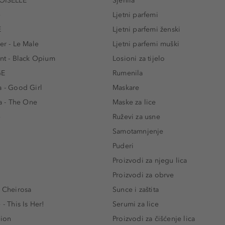
ISELLE
Sjenila
e
Ljetni parfemi
E
Ljetni parfemi ženski
er - Le Male
Ljetni parfemi muški
ent - Black Opium
Losioni za tijelo
GE
Rumenila
a - Good Girl
Maskare
 - The One
Maske za lice
e
Ruževi za usne
Samotamnjenje
Puderi
Proizvodi za njegu lica
Proizvodi za obrve
- Cheirosa
Sunce i zaštita
 - This Is Her!
Serumi za lice
lion
Proizvodi za čišćenje lica