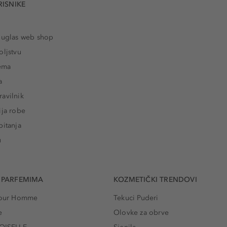
RISNIKE
ouglas web shop
oljstvu
rema
a
avilnik
ija robe
pitanja
u
 PARFEMIMA
KOZMETIČKI TRENDOVI
 Pour Homme
Tekuci Puderi
e
Olovke za obrve