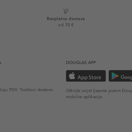
Besplatna dostava
od 70 €
A
DOUGLAS APP
učuju PDV.
Troškovi dostave.
Otkrijte svijet ljepote putem Dou
mobilne aplikacije.