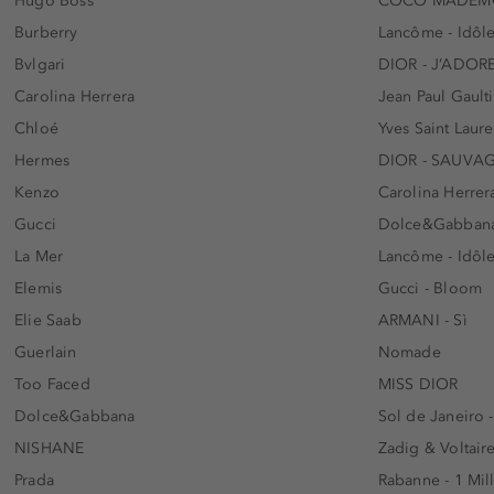
Hugo Boss
COCO MADEMO
Burberry
Lancôme - Idôl
Bvlgari
DIOR - J’ADOR
Carolina Herrera
Jean Paul Gaulti
Chloé
Yves Saint Laur
Hermes
DIOR - SAUVA
Kenzo
Carolina Herrer
Gucci
Dolce&Gabbana
La Mer
Lancôme - Idôl
Elemis
Gucci - Bloom
Elie Saab
ARMANI - Sì
Guerlain
Nomade
Too Faced
MISS DIOR
Dolce&Gabbana
Sol de Janeiro 
NISHANE
Zadig & Voltaire
Prada
Rabanne - 1 Mil