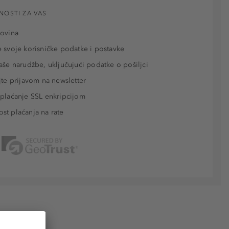
NOSTI ZA VAS
povina
 svoje korisničke podatke i postavke
aše narudžbe, uključujući podatke o pošiljci
jte prijavom na newsletter
plaćanje SSL enkripcijom
t plaćanja na rate