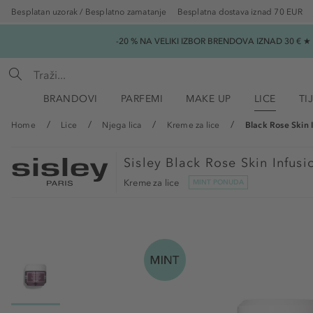
Besplatan uzorak / Besplatno zamatanje
Besplatna dostava iznad 70 EUR
-20 % NA VELIKI IZBOR BRENDOVA IZNAD 30 € 
BRANDOVI
PARFEMI
MAKE UP
LICE
TI
Home
Lice
Njega lica
Kreme za lice
Black Rose Skin 
Sisley
Black Rose Skin Infus
Kreme za lice
MINT PONUDA