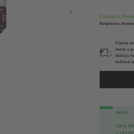
Dostupno. Dosta
Besplatna dosta
Cijena s
mora u p
slučaju 
točnost p
Važno:
-20% PO
+ DO D