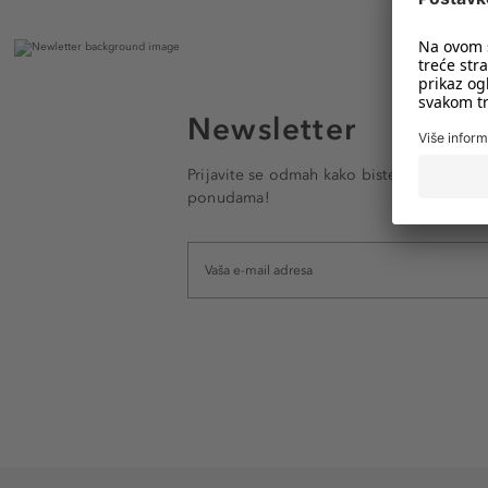
Newsletter
Prijavite se odmah kako biste e-mailom pr
ponudama!