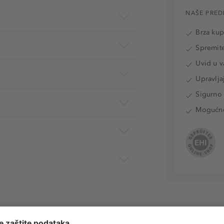
NAŠE PRED
Brza ku
Spremite
Uvid u v
Upravlja
Sigurno 
Mogućnos