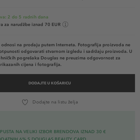
va: 2 do 5 radnih dana
va za narudžbe iznad 70 EUR
e odnosi na prodaju putem Interneta. Fotografija proizvoda ne
otpunosti odgovarati stvarnom izgledu i sadržaju proizvoda. U
tehničkih pogrešaka Douglas ne preuzima odgovornost za
rikazanih cijena i fotografija.
DODAJTE U KOŠARICU
Dodajte na listu želja
PUSTA NA VELIKI IZBOR BRENDOVA IZNAD 30 €
ODATNIH 6% S DOUGLAS BEAUTY CARD.