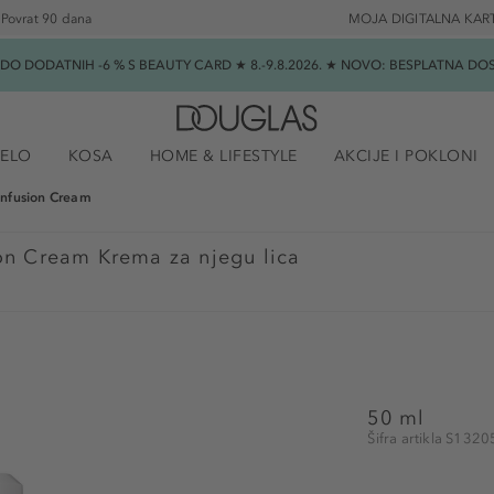
Povrat 90 dana
MOJA DIGITALNA KAR
★ DO DODATNIH -6 % S BEAUTY CARD ★ 8.-9.8.2026. ★ NOVO: BESPLATNA 
JELO
KOSA
HOME & LIFESTYLE
AKCIJE I POKLONI
Infusion Cream
ion Cream Krema za njegu lica
50 ml
Šifra artikla S132