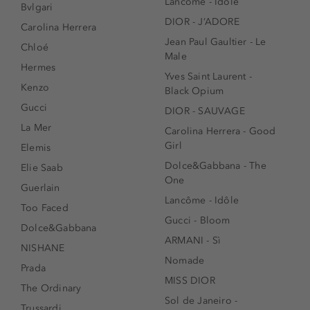
Lancôme - Idôle
Bvlgari
DIOR - J’ADORE
Carolina Herrera
Jean Paul Gaultier - Le
Chloé
Male
Hermes
Yves Saint Laurent -
Kenzo
Black Opium
Gucci
DIOR - SAUVAGE
La Mer
Carolina Herrera - Good
Girl
Elemis
Dolce&Gabbana - The
Elie Saab
One
Guerlain
Lancôme - Idôle
Too Faced
Gucci - Bloom
Dolce&Gabbana
ARMANI - Sì
NISHANE
Nomade
Prada
MISS DIOR
The Ordinary
Sol de Janeiro -
Trussardi