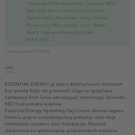
Fragrance, Khloe Kardashian, Typebea, NEST
New York, Born to Stand Out, Orebella,
Balmain Paris, About-Face, Mulac, Drybar,
Florence by Mills, Lolavie, Iraye i Better
World Fragrance House by Drake.
*1
8.-9.8.2026.
*1
Ponuda vrijedi do 10.08.2026
OPIS
ESSENTIAL ENERGY je duo s ekskluzivnom formulom
koji potiče kožu da proizvodi vlagu te sprječava
nastajanje finih linija zahvaljujući tehnologiji Shiseido
RED hijaluronske kiseline.
Essential Energy Hydrating Day Cream donosi laganu
formulu poput osvježavajućeg prskanja vode koja
simbolizira izuzetnu moć hidratacije. Formula
dizajnirana za sprječavanje prijevremenih znakova