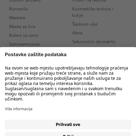
Losioni za tijelo
Prištići na leđima
Rumenila
Kozmetičke torbice i
kutije
Maskare
Šipkovo ulje
Maske za lice
Akne
Ruževi za usne
Seboroični dermatitis
Samotamnjenje
Pigmentne mrlje
Puderi
Vrećice ispod očiju
Proizvodi za njegu lica
Novo
Proizvodi za obrve
Koji mi parfem
Sunce i zaštita
odgovara?
Serumi za lice
Kako našminkati oči da
Proizvodi za čišćenje lica
izgledaju veće
Bronzeri
Šminkanje spuštenih
kapaka
Anti-age serumi za lice
Kako ukloniti mitesere
Dermaplaning