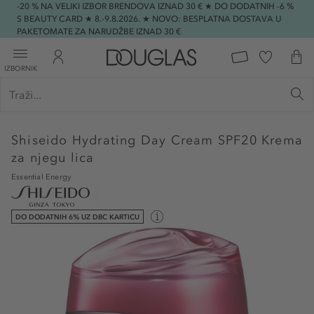
-20 % NA VELIKI IZBOR BRENDOVA IZNAD 30 € ★ DO DODATNIH -6 %
S BEAUTY CARD ★ 8.-9.8.2026. ★ NOVO: BESPLATNA DOSTAVA U
PAKETOMATE ZA NARUDŽBE IZNAD 30 €
IZBORNIK
Shiseido
Hydrating Day Cream SPF20 Krema
za njegu lica
Essential Energy
DO DODATNIH 6% UZ DBC KARTICU