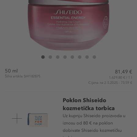
Shiseido Hydrating Day Cream SPF20
Hydrating Day Cream SPF20
Hydrating Day Cream SPF20
Hydrating Day Cream SPF20
Hydrating Day Cream SPF20
Hydrating Day Cream SPF20
Hydrating Day Cream SPF20
Hydrating Day Cream SPF20
50 ml
81,49 €
Šifra artikla SHI182875
1.629,80 € / 1 l
Cijena na 2.5.2025.: 73,59 €
Poklon Shiseido
kozmetička torbica
Uz kupnju Shiseido proizvoda u
iznosu od 80 € na poklon
dobivate Shiseido kozmetičku