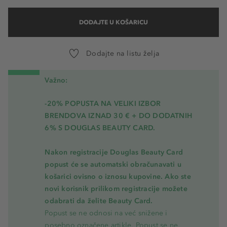
DODAJTE U KOŠARICU
Dodajte na listu želja
Važno:
-20% POPUSTA NA VELIKI IZBOR
BRENDOVA IZNAD 30 € + DO DODATNIH
6% S DOUGLAS BEAUTY CARD.
Nakon registracije Douglas Beauty Card
popust će se automatski obračunavati u
košarici ovisno o iznosu kupovine. Ako ste
novi korisnik prilikom registracije možete
odabrati da želite Beauty Card.
Popust se ne odnosi na već snižene i
posebno označene artikle. Popust se ne