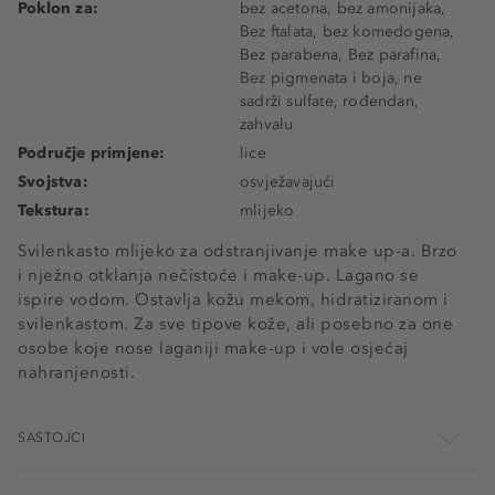
Poklon za:
bez acetona, bez amonijaka,
Bez ftalata, bez komedogena,
Bez parabena, Bez parafina,
Bez pigmenata i boja, ne
sadrži sulfate, rođendan,
zahvalu
Područje primjene:
lice
Svojstva:
osvježavajući
Tekstura:
mlijeko
Svilenkasto mlijeko za odstranjivanje make up-a. Brzo
i nježno otklanja nečistoće i make-up. Lagano se
ispire vodom. Ostavlja kožu mekom, hidratiziranom i
svilenkastom. Za sve tipove kože, ali posebno za one
osobe koje nose laganiji make-up i vole osjećaj
nahranjenosti.
SASTOJCI