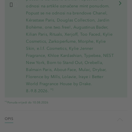
odnosi na artikle označene mint ponudom.
Popust se ne odnosi na brendove Chanel,
Kérastase Paris, Douglas Collection, Jardin
Bohème, one.two.free!, Augustinus Bader,
Kilian Paris, Rituals, Xerjoff, Too Faced, Kylie
Cosmetics, Zarkoperfume, Morphe, Kylie
Skin, e.l.f. Cosmetics, Kylie Jenner
Fragrance, Khloe Kardashian, Typebea, NEST
New York, Born to Stand Out, Orebella,
Balmain Paris, About-Face, Mulac, Drybar,
Florence by Mills, Lolavie, Iraye i Better
World Fragrance House by Drake.
*1
8.-9.8.2026.
*1
Ponuda vrijedi do 10.08.2026
OPIS