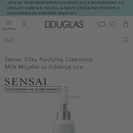
-20 % NA VELIKI IZBOR BRENDOVA IZNAD 30 € ★ DO DODATNIH -6 %
S BEAUTY CARD ★ 8.-9.8.2026. ★ NOVO: BESPLATNA DOSTAVA U
PAKETOMATE ZA NARUDŽBE IZNAD 30 €
IZBORNIK
Sensai
Silky Purifying Cleansing
Milk Mlijeko za čišćenje lica
DO DODATNIH 6% UZ DBC KARTICU