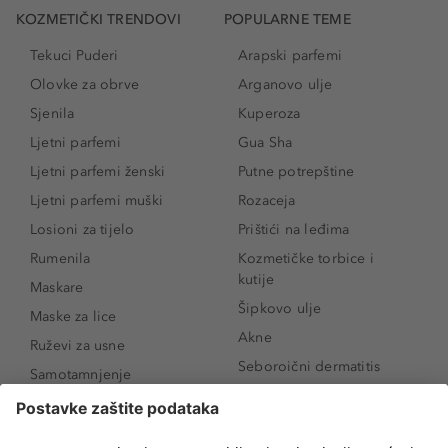
KOZMETIČKI TRENDOVI
POPULARNE TEME
Tekuci Puderi
Arapski parfemi
Olovke za obrve
Arganovo ulje
Sjenila
Kuperoza
Ljetni parfemi
Gua Sha
Ljetni parfemi ženski
Putne potrepštine
Ljetni parfemi muški
Rozaceja
Losioni za tijelo
Prištići na leđima
Rumenila
Kozmetičke torbice i
kutije
Maskare
Šipkovo ulje
Maske za lice
Akne
Ruževi za usne
Seboroični dermatitis
Samotamnjenje
Pigmentne mrlje
Puderi
Vrećice ispod očiju
Proizvodi za njegu lica