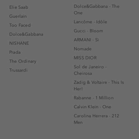
Dolce&Gabbana - The
Elie Saab
One
Guerlain
Lancôme - Idôle
Too Faced
Gucci - Bloom
Dolce&Gabbana
ARMANI - Sì
NISHANE
Nomade
Prada
MISS DIOR
The Ordinary
Sol de Janeiro -
Trussardi
Cheirosa
Zadig & Voltaire - This Is
Her!
Rabanne - 1 Million
Calvin Klein - One
Carolina Herrera - 212
Men