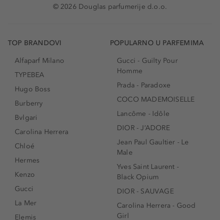
© 2026 Douglas parfumerije d.o.o.
TOP BRANDOVI
POPULARNO U PARFEMIMA
Alfaparf Milano
Gucci - Guilty Pour
Homme
TYPEBEA
Prada - Paradoxe
Hugo Boss
COCO MADEMOISELLE
Burberry
Lancôme - Idôle
Bvlgari
DIOR - J’ADORE
Carolina Herrera
Jean Paul Gaultier - Le
Chloé
Male
Hermes
Yves Saint Laurent -
Kenzo
Black Opium
Gucci
DIOR - SAUVAGE
La Mer
Carolina Herrera - Good
Girl
Elemis