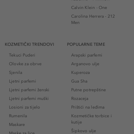
Calvin Klein - One
Carolina Herrera - 212
Men
KOZMETIČKI TRENDOVI
POPULARNE TEME
Tekuci Puderi
Arapski parfemi
Olovke za obrve
Arganovo ulje
Sjenila
Kuperoza
Ljetni parfemi
Gua Sha
Ljetni parfemi ženski
Putne potrepštine
Ljetni parfemi muški
Rozaceja
Losioni za tijelo
Prištići na leđima
Rumenila
Kozmetičke torbice i
kutije
Maskare
Šipkovo ulje
Maske za lice