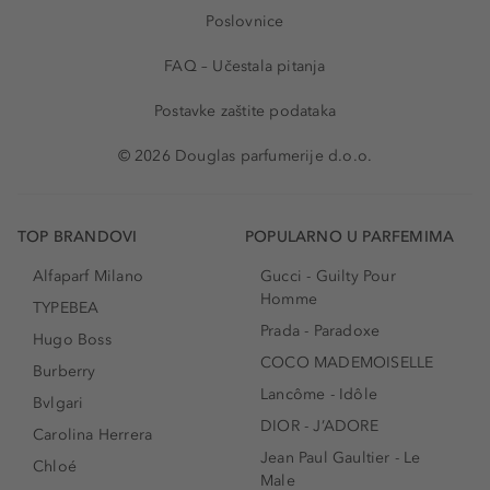
Poslovnice
FAQ – Učestala pitanja
Postavke zaštite podataka
© 2026 Douglas parfumerije d.o.o.
TOP BRANDOVI
POPULARNO U PARFEMIMA
Alfaparf Milano
Gucci - Guilty Pour
Homme
TYPEBEA
Prada - Paradoxe
Hugo Boss
COCO MADEMOISELLE
Burberry
Lancôme - Idôle
Bvlgari
DIOR - J’ADORE
Carolina Herrera
Jean Paul Gaultier - Le
Chloé
Male