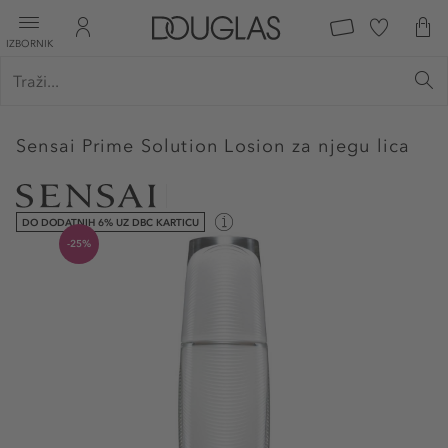
IZBORNIK
Sensai
Prime Solution Losion za njegu lica
DO DODATNIH 6% UZ DBC KARTICU
-25%