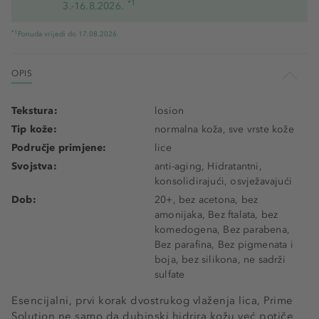
*1
3.-16.8.2026.
*1
Ponuda vrijedi do 17.08.2026
OPIS
Tekstura:
losion
Tip kože:
normalna koža, sve vrste kože
Područje primjene:
lice
Svojstva:
anti-aging, Hidratantni,
konsolidirajući, osvježavajući
Dob:
20+, bez acetona, bez
amonijaka, Bez ftalata, bez
komedogena, Bez parabena,
Bez parafina, Bez pigmenata i
boja, bez silikona, ne sadrži
sulfate
Esencijalni, prvi korak dvostrukog vlaženja lica, Prime
Solution ne samo da dubinski hidrira kožu već potiče