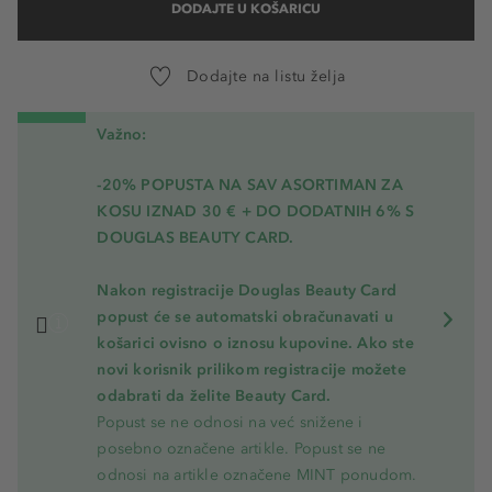
DODAJTE U KOŠARICU
Dodajte na listu želja
Važno:
-20% POPUSTA NA SAV ASORTIMAN ZA
KOSU
IZNAD 30 € + DO DODATNIH 6% S
DOUGLAS BEAUTY CARD.
Nakon registracije Douglas Beauty Card
popust će se automatski obračunavati u
košarici ovisno o iznosu kupovine. Ako ste
novi korisnik prilikom registracije možete
odabrati da želite Beauty Card.
Popust se ne odnosi na već snižene i
posebno označene artikle. Popust se ne
odnosi na artikle označene MINT ponudom.