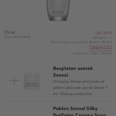
75 ml
141,90 €
Šifra artikla K96028
1.892,00 € / 1 l
Najniža cijena u posljednjih 30 dana 188,49 €
UŠTEDITE -25%
Cijena na 2.5.2025.: 188,49 €
Besplatan uzorak
Sensai
Uz kupnju Sensai proizvoda na
poklon dobivate uzorak Sensai 7
ml. *Slika je simbolična
Poklon Sensai Silky
Purifying Creamy Soap