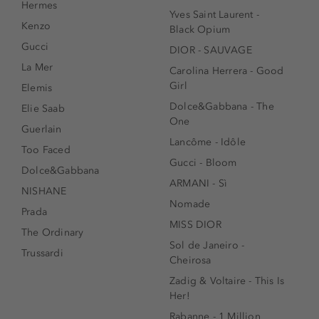
Hermes
Yves Saint Laurent -
Kenzo
Black Opium
Gucci
DIOR - SAUVAGE
La Mer
Carolina Herrera - Good
Girl
Elemis
Dolce&Gabbana - The
Elie Saab
One
Guerlain
Lancôme - Idôle
Too Faced
Gucci - Bloom
Dolce&Gabbana
ARMANI - Sì
NISHANE
Nomade
Prada
MISS DIOR
The Ordinary
Sol de Janeiro -
Trussardi
Cheirosa
Zadig & Voltaire - This Is
Her!
Rabanne - 1 Million