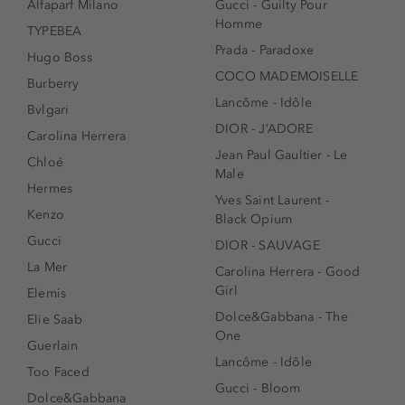
Alfaparf Milano
Gucci - Guilty Pour
Homme
TYPEBEA
Prada - Paradoxe
Hugo Boss
COCO MADEMOISELLE
Burberry
Lancôme - Idôle
Bvlgari
DIOR - J’ADORE
Carolina Herrera
Jean Paul Gaultier - Le
Chloé
Male
Hermes
Yves Saint Laurent -
Kenzo
Black Opium
Gucci
DIOR - SAUVAGE
La Mer
Carolina Herrera - Good
Girl
Elemis
Dolce&Gabbana - The
Elie Saab
One
Guerlain
Lancôme - Idôle
Too Faced
Gucci - Bloom
Dolce&Gabbana