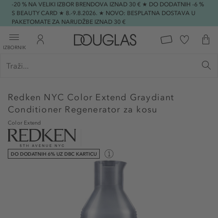
-20 % NA VELIKI IZBOR BRENDOVA IZNAD 30 € ★ DO DODATNIH -6 %
S BEAUTY CARD ★ 8.-9.8.2026. ★ NOVO: BESPLATNA DOSTAVA U
PAKETOMATE ZA NARUDŽBE IZNAD 30 €
IZBORNIK
Redken
NYC Color Extend Graydiant
Conditioner Regenerator za kosu
Color Extend
DO DODATNIH 6% UZ DBC KARTICU