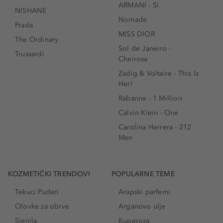
ARMANI - Sì
NISHANE
Nomade
Prada
MISS DIOR
The Ordinary
Sol de Janeiro -
Trussardi
Cheirosa
Zadig & Voltaire - This Is
Her!
Rabanne - 1 Million
Calvin Klein - One
Carolina Herrera - 212
Men
KOZMETIČKI TRENDOVI
POPULARNE TEME
Tekuci Puderi
Arapski parfemi
Olovke za obrve
Arganovo ulje
Sjenila
Kuperoza