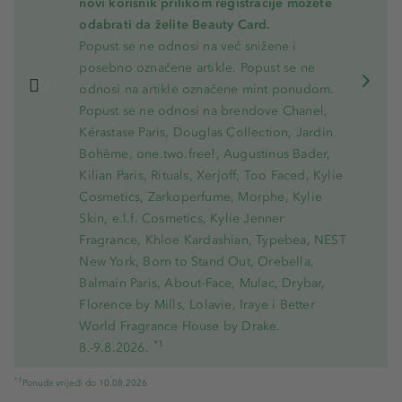
novi korisnik prilikom registracije možete
odabrati da želite Beauty Card.
Popust se ne odnosi na već snižene i
posebno označene artikle. Popust se ne
odnosi na artikle označene mint ponudom.
Popust se ne odnosi na brendove Chanel,
Kérastase Paris, Douglas Collection, Jardin
Bohème, one.two.free!, Augustinus Bader,
Kilian Paris, Rituals, Xerjoff, Too Faced, Kylie
Cosmetics, Zarkoperfume, Morphe, Kylie
Skin, e.l.f. Cosmetics, Kylie Jenner
Fragrance, Khloe Kardashian, Typebea, NEST
New York, Born to Stand Out, Orebella,
Balmain Paris, About-Face, Mulac, Drybar,
Florence by Mills, Lolavie, Iraye i Better
World Fragrance House by Drake.
*1
8.-9.8.2026.
*1
Ponuda vrijedi do 10.08.2026