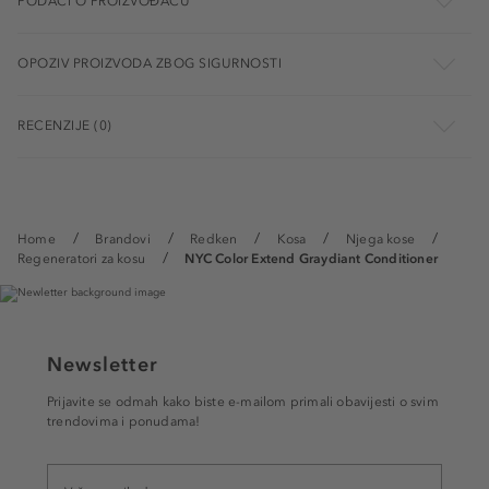
PODACI O PROIZVOĐAČU
OPOZIV PROIZVODA ZBOG SIGURNOSTI
RECENZIJE (0)
Home
Brandovi
Redken
Kosa
Njega kose
Regeneratori za kosu
NYC Color Extend Graydiant Conditioner
Newsletter
Prijavite se odmah kako biste e-mailom primali obavijesti o svim
trendovima i ponudama!