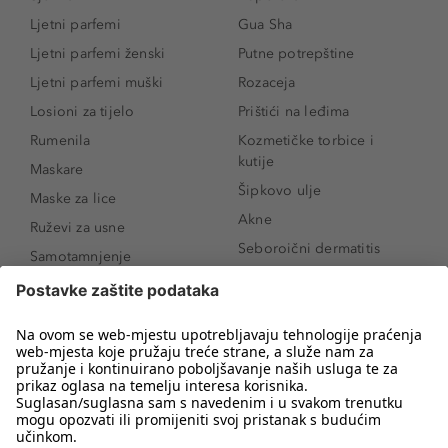
Ljetni parfemi
Gua Sha
Ljetni parfemi ženski
Putne potrepštine
Ljetni parfemi muški
Rozaceja
Losioni za tijelo
Prištići na leđima
Rumenila
Kozmetičke torbice i
kutije
Maskare
Šipkovo ulje
Maske za lice
Akne
Ruževi za usne
Seboroični dermatitis
Samotamnjenje
Pigmentne mrlje
Puderi
Vrećice ispod očiju
Proizvodi za njegu lica
Novo
Proizvodi za obrve
Koji mi parfem
Sunce i zaštita
odgovara?
Serumi za lice
Kako našminkati oči da
Proizvodi za čišćenje lica
izgledaju veće