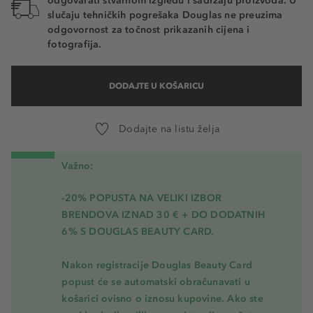
odgovarati stvarnom izgledu i sadržaju proizvoda. U
slučaju tehničkih pogrešaka Douglas ne preuzima
odgovornost za točnost prikazanih cijena i
fotografija.
DODAJTE U KOŠARICU
Dodajte na listu želja
Važno:
-20% POPUSTA NA VELIKI IZBOR
BRENDOVA IZNAD 30 € + DO DODATNIH
6% S DOUGLAS BEAUTY CARD.
Nakon registracije Douglas Beauty Card
popust će se automatski obračunavati u
košarici ovisno o iznosu kupovine. Ako ste