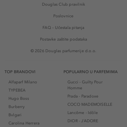
Douglas Club pravilnik
Poslovnice
FAQ – Učestala pitanja
Postavke zaštite podataka
© 2026 Douglas parfumerije d.o.o.
TOP BRANDOVI
POPULARNO U PARFEMIMA
Alfaparf Milano
Gucci - Guilty Pour
Homme
TYPEBEA
Prada - Paradoxe
Hugo Boss
COCO MADEMOISELLE
Burberry
Lancôme - Idôle
Bvlgari
DIOR - J’ADORE
Carolina Herrera