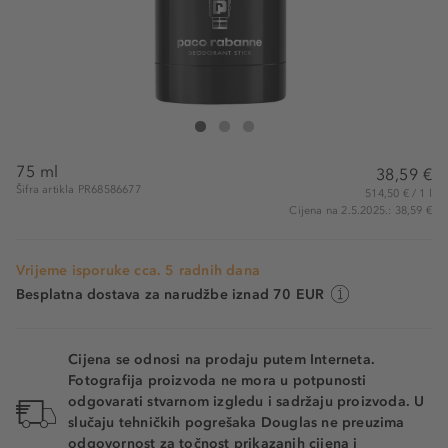
Rabanne Phantom Deodorant Stick
Phantom Deodorant Stick
Phantom Deodorant Stick
75 ml
38,59 €
Šifra artikla PR68586677
514,50 € / 1 l
Cijena na 2.5.2025.: 38,59 €
Vrijeme isporuke cca. 5 radnih dana
Besplatna dostava za narudžbe iznad 70 EUR
Cijena se odnosi na prodaju putem Interneta.
Fotografija proizvoda ne mora u potpunosti
odgovarati stvarnom izgledu i sadržaju proizvoda. U
slučaju tehničkih pogrešaka Douglas ne preuzima
odgovornost za točnost prikazanih cijena i