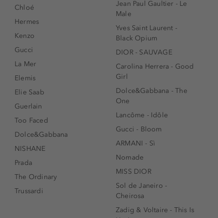
Jean Paul Gaultier - Le
Chloé
Male
Hermes
Yves Saint Laurent -
Kenzo
Black Opium
Gucci
DIOR - SAUVAGE
La Mer
Carolina Herrera - Good
Girl
Elemis
Dolce&Gabbana - The
Elie Saab
One
Guerlain
Lancôme - Idôle
Too Faced
Gucci - Bloom
Dolce&Gabbana
ARMANI - Sì
NISHANE
Nomade
Prada
MISS DIOR
The Ordinary
Sol de Janeiro -
Trussardi
Cheirosa
Zadig & Voltaire - This Is