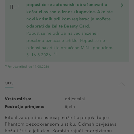
popust će se automatski obračunavati u
košarici ovisno o iznosu kupovine. Ako ste
novi korisnik prilikom registracije možete
odabrati da želite Beauty Card.
Popust se ne odnosi na već snižene i
posebno označene artikle. Popust se ne
odnosi na artikle označene MINT ponudom.
*1
3.-16.8.2026.
*1
Ponuda vrijedi do 17.08.2026
OPIS
Vrsta mirisa:
orijentalni
Područje primjene:
tijelo
Ritual za ugodan osjećaj može trajati još dulje s
Phantom dezodoransom u stiku. Odmah osvježava
kožu i štiti cijeli dan. Kombinirajući energiziranu