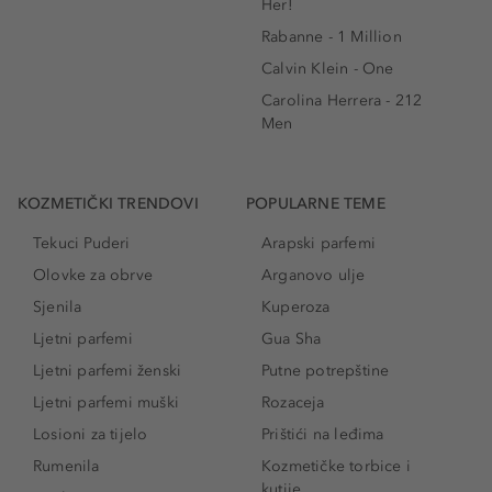
Her!
Rabanne - 1 Million
Calvin Klein - One
Carolina Herrera - 212
Men
KOZMETIČKI TRENDOVI
POPULARNE TEME
Tekuci Puderi
Arapski parfemi
Olovke za obrve
Arganovo ulje
Sjenila
Kuperoza
Ljetni parfemi
Gua Sha
Ljetni parfemi ženski
Putne potrepštine
Ljetni parfemi muški
Rozaceja
Losioni za tijelo
Prištići na leđima
Rumenila
Kozmetičke torbice i
kutije