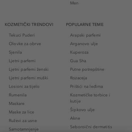
Men
KOZMETIČKI TRENDOVI
POPULARNE TEME
Tekuci Puderi
Arapski parfemi
Olovke za obrve
Arganovo ulje
Sjenila
Kuperoza
Ljetni parfemi
Gua Sha
Ljetni parfemi ženski
Putne potrepštine
Ljetni parfemi muški
Rozaceja
Losioni za tijelo
Prištići na leđima
Rumenila
Kozmetičke torbice i
kutije
Maskare
Šipkovo ulje
Maske za lice
Akne
Ruževi za usne
Seboroični dermatitis
Samotamnjenje