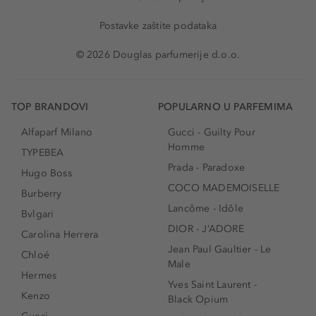
Postavke zaštite podataka
© 2026 Douglas parfumerije d.o.o.
TOP BRANDOVI
POPULARNO U PARFEMIMA
Alfaparf Milano
Gucci - Guilty Pour
Homme
TYPEBEA
Prada - Paradoxe
Hugo Boss
COCO MADEMOISELLE
Burberry
Lancôme - Idôle
Bvlgari
DIOR - J’ADORE
Carolina Herrera
Jean Paul Gaultier - Le
Chloé
Male
Hermes
Yves Saint Laurent -
Kenzo
Black Opium