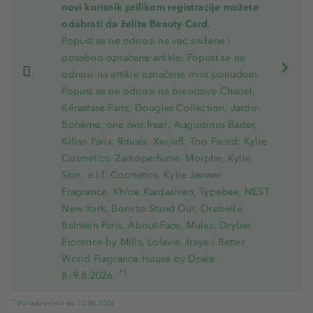
novi korisnik prilikom registracije možete
odabrati da želite Beauty Card.
Popust se ne odnosi na već snižene i
posebno označene artikle. Popust se ne
odnosi na artikle označene mint ponudom.
Popust se ne odnosi na brendove Chanel,
Kérastase Paris, Douglas Collection, Jardin
Bohème, one.two.free!, Augustinus Bader,
Kilian Paris, Rituals, Xerjoff, Too Faced, Kylie
Cosmetics, Zarkoperfume, Morphe, Kylie
Skin, e.l.f. Cosmetics, Kylie Jenner
Fragrance, Khloe Kardashian, Typebea, NEST
New York, Born to Stand Out, Orebella,
Balmain Paris, About-Face, Mulac, Drybar,
Florence by Mills, Lolavie, Iraye i Better
World Fragrance House by Drake.
*1
8.-9.8.2026.
*1
Ponuda vrijedi do 10.08.2026