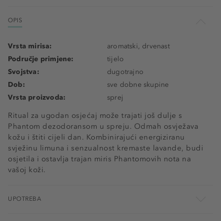
OPIS
Vrsta mirisa:
aromatski, drvenast
Područje primjene:
tijelo
Svojstva:
dugotrajno
Dob:
sve dobne skupine
Vrsta proizvoda:
sprej
Ritual za ugodan osjećaj može trajati još dulje s
Phantom dezodoransom u spreju. Odmah osvježava
kožu i štiti cijeli dan. Kombinirajući energiziranu
svježinu limuna i senzualnost kremaste lavande, budi
osjetila i ostavlja trajan miris Phantomovih nota na
vašoj koži.
UPOTREBA