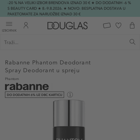
-20 % NA VELIKI IZBOR BRENDOVA IZNAD 30 € ★ DO DODATNIH -6 %
S BEAUTY CARD ★ 8.-9.8.2026. ★ NOVO: BESPLATNA DOSTAVA U
PAKETOMATE ZA NARUDŽBE IZNAD 30 €
IZBORNIK
Rabanne
Phantom Deodorant
Spray Deodorant u spreju
Phantom
DO DODATNIH 6% UZ DBC KARTICU