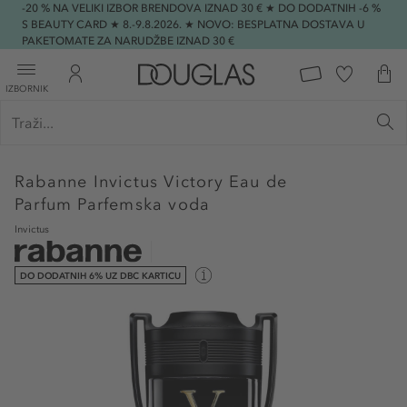
-20 % NA VELIKI IZBOR BRENDOVA IZNAD 30 € ★ DO DODATNIH -6 %
S BEAUTY CARD ★ 8.-9.8.2026. ★ NOVO: BESPLATNA DOSTAVA U
PAKETOMATE ZA NARUDŽBE IZNAD 30 €
IZBORNIK
Rabanne
Invictus Victory Eau de
Parfum Parfemska voda
Invictus
DO DODATNIH 6% UZ DBC KARTICU