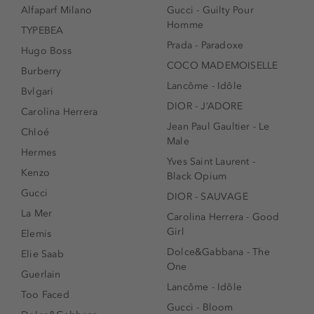
Alfaparf Milano
Gucci - Guilty Pour
Homme
TYPEBEA
Prada - Paradoxe
Hugo Boss
COCO MADEMOISELLE
Burberry
Lancôme - Idôle
Bvlgari
DIOR - J’ADORE
Carolina Herrera
Jean Paul Gaultier - Le
Chloé
Male
Hermes
Yves Saint Laurent -
Kenzo
Black Opium
Gucci
DIOR - SAUVAGE
La Mer
Carolina Herrera - Good
Girl
Elemis
Dolce&Gabbana - The
Elie Saab
One
Guerlain
Lancôme - Idôle
Too Faced
Gucci - Bloom