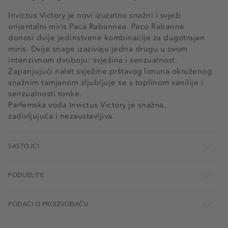
Invictus Victory je novi izuzetno snažni i svježi
orijentalni miris Paca Rabannea. Paco Rabanne
donosi dvije jedinstvene kombinacije za dugotrajan
miris. Dvije snage izazivaju jedna drugu u ovom
intenzivnom dvoboju: svježina i senzualnost.
Zapanjujući nalet svježine prštavog limuna okruženog
snažnim tamjanom sljubljuje se s toplinom vanilije i
senzualnosti tonke.
Parfemska voda Invictus Victory je snažna,
zadivljujuća i nezaustavljiva.
SASTOJCI
PODIJELITE
PODACI O PROIZVOĐAČU