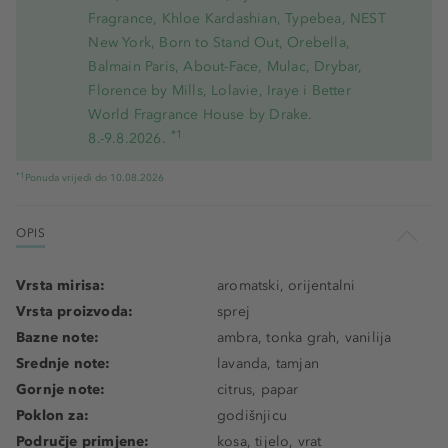
Fragrance, Khloe Kardashian, Typebea, NEST
New York, Born to Stand Out, Orebella,
Balmain Paris, About-Face, Mulac, Drybar,
Florence by Mills, Lolavie, Iraye i Better
World Fragrance House by Drake.
*1
8.-9.8.2026.
*1
Ponuda vrijedi do 10.08.2026
OPIS
Vrsta mirisa:
aromatski, orijentalni
Vrsta proizvoda:
sprej
Bazne note:
ambra, tonka grah, vanilija
Srednje note:
lavanda, tamjan
Gornje note:
citrus, papar
Poklon za:
godišnjicu
Područje primjene:
kosa, tijelo, vrat