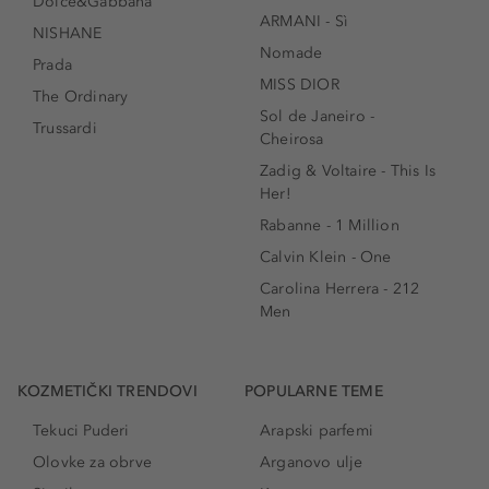
Dolce&Gabbana
ARMANI - Sì
NISHANE
Nomade
Prada
MISS DIOR
The Ordinary
Sol de Janeiro -
Trussardi
Cheirosa
Zadig & Voltaire - This Is
Her!
Rabanne - 1 Million
Calvin Klein - One
Carolina Herrera - 212
Men
KOZMETIČKI TRENDOVI
POPULARNE TEME
Tekuci Puderi
Arapski parfemi
Olovke za obrve
Arganovo ulje