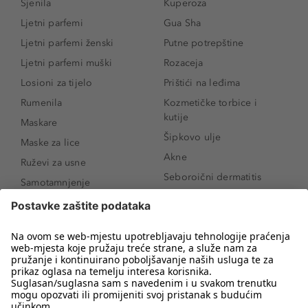
Sjenila
Kuperoza
Ljetni parfemi
Gua Sha
Ljetni parfemi ženski
Putne potrepštine
Ljetni parfemi muški
Rozaceja
Losioni za tijelo
Prištići na leđima
Rumenila
Kozmetičke torbice i
kutije
Maskare
Šipkovo ulje
Maske za lice
Akne
Ruževi za usne
Seboroični dermatitis
Samotamnjenje
Pigmentne mrlje
Puderi
Vrećice ispod očiju
Proizvodi za njegu lica
Novo
Proizvodi za obrve
Koji mi parfem
Sunce i zaštita
odgovara?
Serumi za lice
Kako našminkati oči da
Proizvodi za čišćenje lica
izgledaju veće