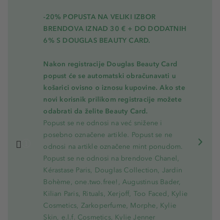
-20% POPUSTA NA VELIKI IZBOR
BRENDOVA IZNAD 30 € + DO DODATNIH
6% S DOUGLAS BEAUTY CARD.
Nakon registracije Douglas Beauty Card
popust će se automatski obračunavati u
košarici ovisno o iznosu kupovine. Ako ste
novi korisnik prilikom registracije možete
odabrati da želite Beauty Card.
Popust se ne odnosi na već snižene i
posebno označene artikle. Popust se ne
odnosi na artikle označene mint ponudom.
Popust se ne odnosi na brendove Chanel,
Kérastase Paris, Douglas Collection, Jardin
Bohème, one.two.free!, Augustinus Bader,
Kilian Paris, Rituals, Xerjoff, Too Faced, Kylie
Cosmetics, Zarkoperfume, Morphe, Kylie
Skin, e.l.f. Cosmetics, Kylie Jenner