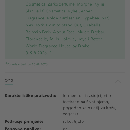
Cosmetics, Zarkoperfume, Morphe, Kylie
Skin, e.l.f. Cosmetics, Kylie Jenner
Fragrance, Khloe Kardashian, Typebea, NEST
New York, Born to Stand Out, Orebella,
Balmain Paris, About-Face, Mulac, Drybar,
Florence by Mills, Lolavie, Iraye i Better
World Fragrance House by Drake.
*1
8.-9.8.2026.
*1
Ponuda vrijedi do 10.08.2026
OPIS
Karakteristike proizvoda:
fermentirani sastojci, nije
testirano na životinjama,
pogodno za osjetljivu kožu,
veganski
Područje primjene:
ruko, tijelo
Ponovno punjivo:
ne