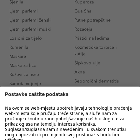
Sjenila
Kuperoza
Ljetni parfemi
Gua Sha
Ljetni parfemi ženski
Putne potrepštine
Ljetni parfemi muški
Rozaceja
Losioni za tijelo
Prištići na leđima
Rumenila
Kozmetičke torbice i
kutije
Maskare
Šipkovo ulje
Maske za lice
Akne
Ruževi za usne
Seboroični dermatitis
Samotamnjenje
Pigmentne mrlje
Puderi
Vrećice ispod očiju
Proizvodi za njegu lica
Novo
Proizvodi za obrve
Koji mi parfem
Sunce i zaštita
odgovara?
Serumi za lice
Kako našminkati oči da
Proizvodi za čišćenje lica
izgledaju veće