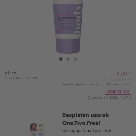
one.two.free! 48 H Deodorant Cream
48 H Deodorant Cream
48 H Deodorant Cream
60 ml
9,30 €
Šifra artikla ONE100132
155,00 € / 1 l
Najniža cijena u posljednjih 30 dana 13,29 €
UŠTEDITE -30%
Cijena na 2.5.2025.: 13,29 €
Besplatan uzorak
One.Two.Free!
Uz kupnju One.Two.Free!