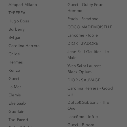
Alfaparf Milano
Gucci - Guilty Pour
Homme
TYPEBEA
Prada - Paradoxe
Hugo Boss
COCO MADEMOISELLE
Burberry
Lancôme - Idôle
Bvlgari
DIOR - J’ADORE
Carolina Herrera
Jean Paul Gaultier - Le
Chloé
Male
Hermes
Yves Saint Laurent -
Kenzo
Black Opium
Gucci
DIOR - SAUVAGE
La Mer
Carolina Herrera - Good
Girl
Elemis
Dolce&Gabbana - The
Elie Saab
One
Guerlain
Lancôme - Idôle
Too Faced
Gucci - Bloom