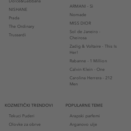
Dolce&Gabbana
ARMANI - Sì
NISHANE
Nomade
Prada
MISS DIOR
The Ordinary
Sol de Janeiro -
Trussardi
Cheirosa
Zadig & Voltaire - This Is
Her!
Rabanne - 1 Million
Calvin Klein - One
Carolina Herrera - 212
Men
KOZMETIČKI TRENDOVI
POPULARNE TEME
Tekuci Puderi
Arapski parfemi
Olovke za obrve
Arganovo ulje