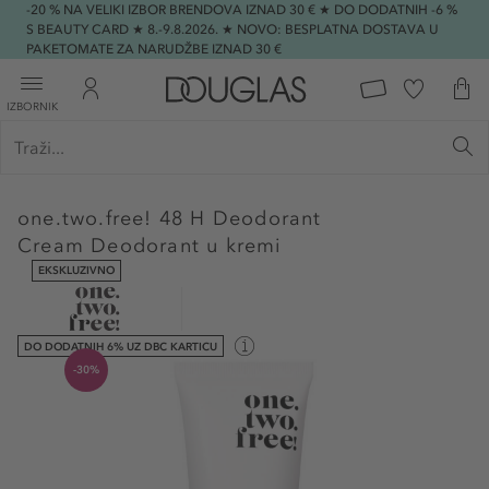
-20 % NA VELIKI IZBOR BRENDOVA IZNAD 30 € ★ DO DODATNIH -6 %
S BEAUTY CARD ★ 8.-9.8.2026. ★ NOVO: BESPLATNA DOSTAVA U
PAKETOMATE ZA NARUDŽBE IZNAD 30 €
IZBORNIK
one.two.free!
48 H Deodorant
Cream Deodorant u kremi
EKSKLUZIVNO
DO DODATNIH 6% UZ DBC KARTICU
-30%