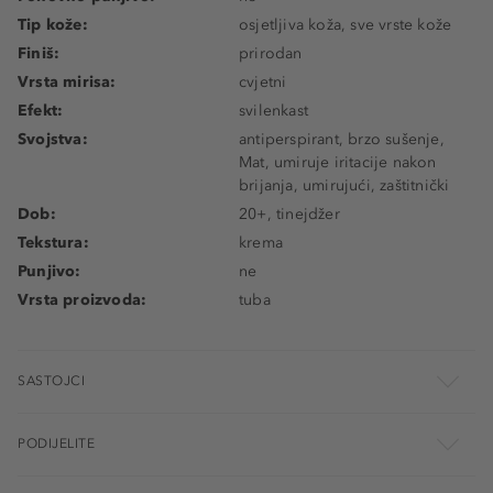
Tip kože:
osjetljiva koža, sve vrste kože
Finiš:
prirodan
Vrsta mirisa:
cvjetni
Efekt:
svilenkast
Svojstva:
antiperspirant, brzo sušenje,
Mat, umiruje iritacije nakon
brijanja, umirujući, zaštitnički
Dob:
20+, tinejdžer
Tekstura:
krema
Punjivo:
ne
Vrsta proizvoda:
tuba
SASTOJCI
PODIJELITE