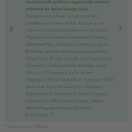
novi korisnik prilikom registracije možete
odabrati da želite Beauty Card.
Popust se ne odnosi na već snižene i
posebno označene artikle. Popust se ne
odnosi na artikle označene mint ponudom.
Popust se ne odnosi na brendove Chanel,
Kérastase Paris, Douglas Collection, Jardin
Bohème, one.two.free!, Augustinus Bader,
Kilian Paris, Rituals, Xerjoff, Too Faced, Kylie
Cosmetics, Zarkoperfume, Morphe, Kylie
Skin, e.l.f. Cosmetics, Kylie Jenner
Fragrance, Khloe Kardashian, Typebea, NEST
New York, Born to Stand Out, Orebella,
Balmain Paris, About-Face, Mulac, Drybar,
Florence by Mills, Lolavie, Iraye i Better
World Fragrance House by Drake.
*1
8.-9.8.2026.
*1
Ponuda vrijedi do 10.08.2026