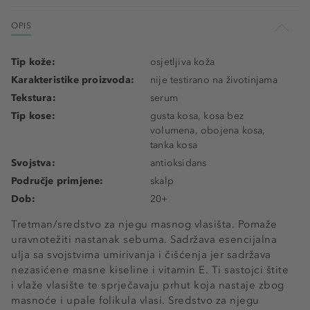
OPIS
Tip kože:
osjetljiva koža
Karakteristike proizvoda:
nije testirano na životinjama
Tekstura:
serum
Tip kose:
gusta kosa, kosa bez
volumena, obojena kosa,
tanka kosa
Svojstva:
antioksidans
Područje primjene:
skalp
Dob:
20+
Tretman/sredstvo za njegu masnog vlasišta. Pomaže
uravnotežiti nastanak sebuma. Sadržava esencijalna
ulja sa svojstvima umirivanja i čišćenja jer sadržava
nezasićene masne kiseline i vitamin E. Ti sastojci štite
i vlaže vlasište te sprječavaju prhut koja nastaje zbog
masnoće i upale folikula vlasi. Sredstvo za njegu