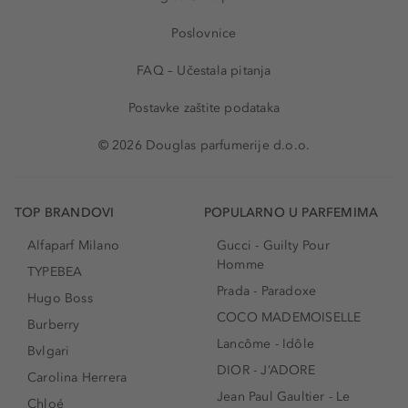
Poslovnice
FAQ – Učestala pitanja
Postavke zaštite podataka
© 2026 Douglas parfumerije d.o.o.
TOP BRANDOVI
POPULARNO U PARFEMIMA
Alfaparf Milano
Gucci - Guilty Pour
Homme
TYPEBEA
Prada - Paradoxe
Hugo Boss
COCO MADEMOISELLE
Burberry
Lancôme - Idôle
Bvlgari
DIOR - J’ADORE
Carolina Herrera
Jean Paul Gaultier - Le
Chloé