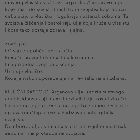
masnog vlasišta sadržava organsko đumbirovo ulje
koje ima intenzivna stimulativna svojstva koja potiču
cirkulaciju u vlasištu i reguliraju nastanak sebuma. Ta
svojstva čišćenja kontroliraju ulja koja kruže u vlasištu
i kosa tako postaje zdrava i sjajna.
Značajke:
Oživljuje i potiče rad vlasišta.
Pomaže uravnotežiti nastanak sebuma.
Ima prirodna svojstva čišćenja.
Umiruje vlasište.
Kosa je nakon uporabe sjajna, revitalizirana i zdrava.
KLJUČNI SASTOJCI Arganovo ulje: sadržava mnogo
antioksidansa koji hrane i revitaliziraju kosu i vlasište.
Lavandino ulje: esencijalno ulje koje umiruje vlasište
i pruža opuštajući miris. Sadržava i antiseptička
svojstva.
Đumbirovo ulje: stimulira vlasište i regulira nastanak
sebuma, ima protuupalna svojstva.