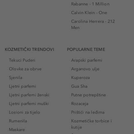
Rabanne - 1 Million
Calvin Klein - One
Carolina Herrera - 212
Men
KOZMETIČKI TRENDOVI
POPULARNE TEME
Tekuci Puderi
Arapski parfemi
Olovke za obrve
Arganovo ulje
Sjenila
Kuperoza
Ljetni parfemi
Gua Sha
Ljetni parfemi ženski
Putne potrepštine
Ljetni parfemi muški
Rozaceja
Losioni za tijelo
Prištići na leđima
Rumenila
Kozmetičke torbice i
kutije
Maskare