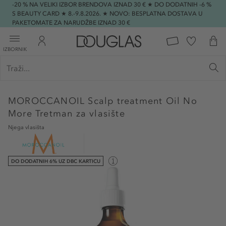
-20 % NA VELIKI IZBOR BRENDOVA IZNAD 30 € ★ DO DODATNIH -6 %
S BEAUTY CARD ★ 8.-9.8.2026. ★ NOVO: BESPLATNA DOSTAVA U
PAKETOMATE ZA NARUDŽBE IZNAD 30 €
IZBORNIK
MOROCCANOIL
Scalp treatment Oil No
More Tretman za vlasište
Njega vlasišta
DO DODATNIH 6% UZ DBC KARTICU