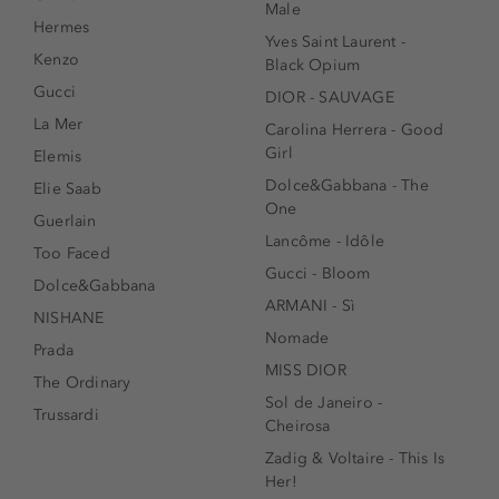
Male
Hermes
Yves Saint Laurent -
Kenzo
Black Opium
Gucci
DIOR - SAUVAGE
La Mer
Carolina Herrera - Good
Girl
Elemis
Dolce&Gabbana - The
Elie Saab
One
Guerlain
Lancôme - Idôle
Too Faced
Gucci - Bloom
Dolce&Gabbana
ARMANI - Sì
NISHANE
Nomade
Prada
MISS DIOR
The Ordinary
Sol de Janeiro -
Trussardi
Cheirosa
Zadig & Voltaire - This Is
Her!