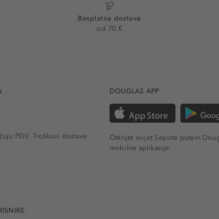
Besplatna dostava
od 70 €
A
DOUGLAS APP
učuju PDV.
Troškovi dostave.
Otkrijte svijet ljepote putem Dou
mobilne aplikacije.
RISNIKE