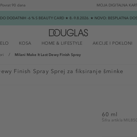
Povrat 90 dana
MOJA DIGITALNA KAR
★ DO DODATNIH -6 % S BEAUTY CARD ★ 8.-9.8.2026. ★ NOVO: BESPLATNA 
JELO
KOSA
HOME & LIFESTYLE
AKCIJE I POKLONI
ori
Milani Make It Last Dewy Finish Spray
Dewy Finish Spray Sprej za fiksiranje šminke
60 ml
Šifra artikla MIL8