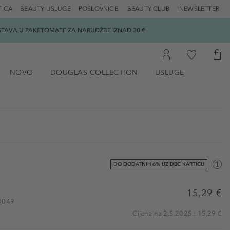
TICA
BEAUTY USLUGE
POSLOVNICE
BEAUTY CLUB
NEWSLETTER
DOSTAVA U PAKETOMATE ZA NARUDŽBE IZNAD 30 €
NOVO
DOUGLAS COLLECTION
USLUGE
DO DODATNIH 6% UZ DBC KARTICU
15,29 €
50049
Cijena na 2.5.2025.: 15,29 €