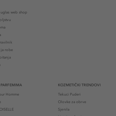
ouglas web shop
oljstvu
rema
a
avilnik
ija robe
pitanja
u
 PARFEMIMA
KOZMETIČKI TRENDOVI
 Pour Homme
Tekuci Puderi
e
Olovke za obrve
ISELLE
Sjenila