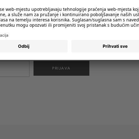
imali obavijesti o svim trendovima i
PRIJAVA