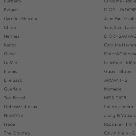
Burberry
Lancôme - Idôl
Bvlgari
DIOR - J’ADOR
Carolina Herrera
Jean Paul Gaulti
Chloé
Yves Saint Laur
Hermes
DIOR - SAUVA
Kenzo
Carolina Herrer
Gucci
Dolce&Gabbana
La Mer
Lancôme - Idôl
Elemis
Gucci - Bloom
Elie Saab
ARMANI - Sì
Guerlain
Nomade
Too Faced
MISS DIOR
Dolce&Gabbana
Sol de Janeiro 
NISHANE
Zadig & Voltaire
Prada
Rabanne - 1 Mil
The Ordinary
Calvin Klein - 