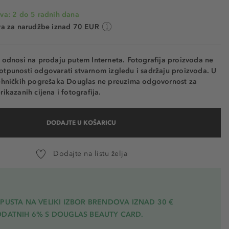
va: 2 do 5 radnih dana
va za narudžbe iznad 70 EUR
e odnosi na prodaju putem Interneta. Fotografija proizvoda ne
otpunosti odgovarati stvarnom izgledu i sadržaju proizvoda. U
tehničkih pogrešaka Douglas ne preuzima odgovornost za
rikazanih cijena i fotografija.
DODAJTE U KOŠARICU
Dodajte na listu želja
PUSTA NA VELIKI IZBOR BRENDOVA IZNAD 30 €
ODATNIH 6% S DOUGLAS BEAUTY CARD.