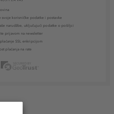
povina
 svoje korisničke podatke i postavke
aše narudžbe, uključujući podatke o pošiljci
jte prijavom na newsletter
plaćanje SSL enkripcijom
t plaćanja na rate