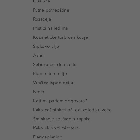
Gua Sha
Putne potrepštine
Rozaceja
Prištići na leđima
Kozmetičke torbice i kutije
Šipkovo ulje
Akne
Seboroični dermatitis
Pigmentne mrlje
Vrećice ispod očiju
Novo
Koji mi parfem odgovara?
Kako našminkati oči da izgledaju veće
Šminkanje spuštenih kapaka
Kako ukloniti mitesere
Dermaplaning