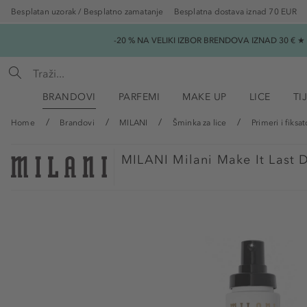
Besplatan uzorak / Besplatno zamatanje
Besplatna dostava iznad 70 EUR
-20 % NA VELIKI IZBOR BRENDOVA IZNAD 30 € 
BRANDOVI
PARFEMI
MAKE UP
LICE
TI
Home
Brandovi
MILANI
Šminka za lice
Primeri i fiksat
MILANI
Milani Make It Last 