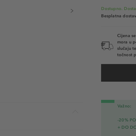
Dostupno. Dosta
Besplatna dosta
Cijena s
mora u p
slučaju 
točnost p
Važno:
-20% PO
+ DO D