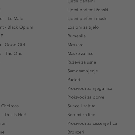
e
Ljetni parfemi
E
Ljetni parfemi ženski
er - Le Male
Ljetni parfemi muški
ent - Black Opium
Losioni za tijelo
GE
Rumenila
a - Good Girl
Maskare
 - The One
Maske za lice
e
Ruževi za usne
Samotamnjenje
Puderi
Proizvodi za njegu lica
Proizvodi za obrve
- Cheirosa
Sunce i zaštita
 - This Is Her!
Serumi za lice
lion
Proizvodi za čišćenje lica
One
Bronzeri