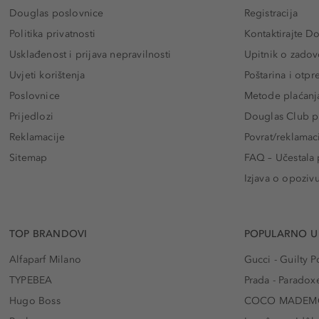
Douglas poslovnice
Registracija
Politika privatnosti
Kontaktirajte D
Usklađenost i prijava nepravilnosti
Upitnik o zadov
Uvjeti korištenja
Poštarina i otp
Poslovnice
Metode plaćanj
Prijedlozi
Douglas Club pr
Reklamacije
Povrat/reklamac
Sitemap
FAQ – Učestala 
Izjava o opoziv
TOP BRANDOVI
POPULARNO U
Alfaparf Milano
Gucci - Guilty
TYPEBEA
Prada - Paradox
Hugo Boss
COCO MADEMO