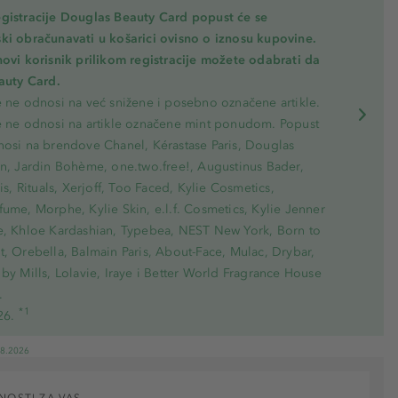
gistracije Douglas Beauty Card popust će se
ki obračunavati u košarici ovisno o iznosu kupovine.
novi korisnik prilikom registracije možete odabrati da
eauty Card.
e ne odnosi na već snižene i posebno označene artikle.
e ne odnosi na artikle označene mint ponudom. Popust
nosi na brendove Chanel, Kérastase Paris, Douglas
on, Jardin Bohème, one.two.free!, Augustinus Bader,
ris, Rituals, Xerjoff, Too Faced, Kylie Cosmetics,
ume, Morphe, Kylie Skin, e.l.f. Cosmetics, Kylie Jenner
e, Khloe Kardashian, Typebea, NEST New York, Born to
, Orebella, Balmain Paris, About-Face, Mulac, Drybar,
by Mills, Lolavie, Iraye i Better World Fragrance House
.
*1
26.
08.2026
NOSTI ZA VAS