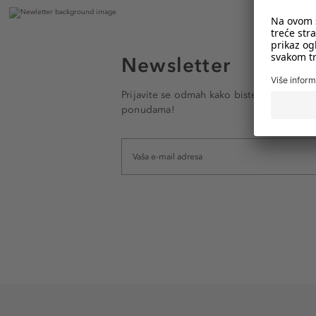
Newsletter
Prijavite se odmah kako biste e-mailom pr
ponudama!