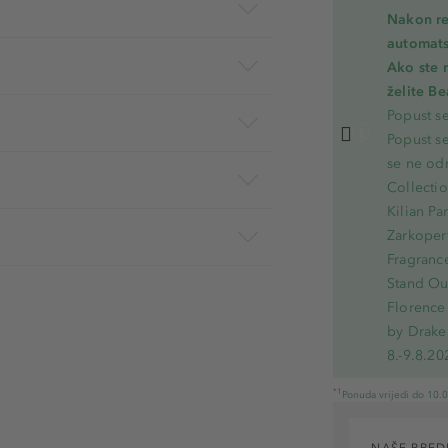
Nakon re
automats
Ako ste 
želite B
Popust s
Popust s
se ne od
Collecti
Kilian Pa
Zarkoperf
Fragranc
Stand Out
Florence 
by Drake
8.-9.8.20
*1
Ponuda vrijedi do 10.
NAŠE PRED