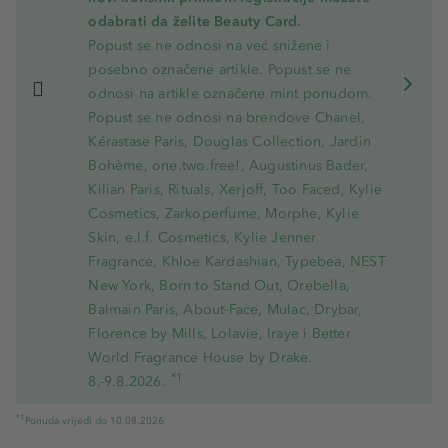
odabrati da želite Beauty Card.
Popust se ne odnosi na već snižene i
posebno označene artikle. Popust se ne
odnosi na artikle označene mint ponudom.
Popust se ne odnosi na brendove Chanel,
Kérastase Paris, Douglas Collection, Jardin
Bohème, one.two.free!, Augustinus Bader,
Kilian Paris, Rituals, Xerjoff, Too Faced, Kylie
Cosmetics, Zarkoperfume, Morphe, Kylie
Skin, e.l.f. Cosmetics, Kylie Jenner
Fragrance, Khloe Kardashian, Typebea, NEST
New York, Born to Stand Out, Orebella,
Balmain Paris, About-Face, Mulac, Drybar,
Florence by Mills, Lolavie, Iraye i Better
World Fragrance House by Drake.
*1
8.-9.8.2026.
*1
Ponuda vrijedi do 10.08.2026