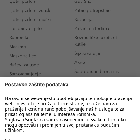
Ljetni parfemi
Gua Sha
Ljetni parfemi ženski
Putne potrepštine
Ljetni parfemi muški
Rozaceja
Losioni za tijelo
Prištići na leđima
Rumenila
Kozmetičke torbice i
kutije
Maskare
Šipkovo ulje
Maske za lice
Akne
Ruževi za usne
Seboroični dermatitis
Samotamnjenje
Pigmentne mrlje
Puderi
Vrećice ispod očiju
Proizvodi za njegu lica
Novo
Proizvodi za obrve
Koji mi parfem
Sunce i zaštita
odgovara?
Serumi za lice
Kako našminkati oči da
Proizvodi za čišćenje lica
izgledaju veće
Bronzeri
Šminkanje spuštenih