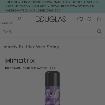
-20 % NA VELIKI IZBOR BRENDOVA IZNAD 30 € ★ DO DODATNIH -6 %
S BEAUTY CARD ★ 8.-9.8.2026. ★ NOVO: BESPLATNA DOSTAVA U
PAKETOMATE ZA NARUDŽBE IZNAD 30 €
IZBORNIK
matrix
Builder Wax Spray
DO DODATNIH 6% UZ DBC KARTICU