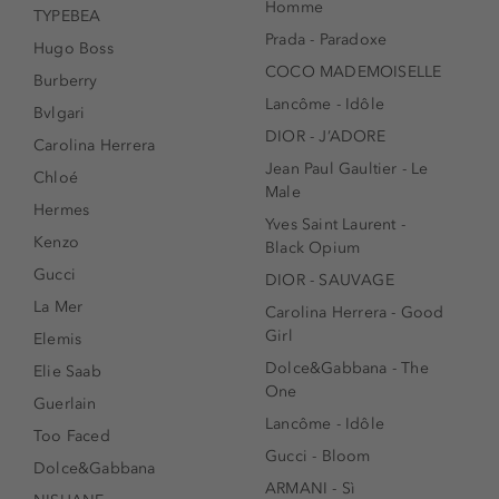
Homme
TYPEBEA
Prada - Paradoxe
Hugo Boss
COCO MADEMOISELLE
Burberry
Lancôme - Idôle
Bvlgari
DIOR - J’ADORE
Carolina Herrera
Jean Paul Gaultier - Le
Chloé
Male
Hermes
Yves Saint Laurent -
Kenzo
Black Opium
Gucci
DIOR - SAUVAGE
La Mer
Carolina Herrera - Good
Girl
Elemis
Dolce&Gabbana - The
Elie Saab
One
Guerlain
Lancôme - Idôle
Too Faced
Gucci - Bloom
Dolce&Gabbana
ARMANI - Sì