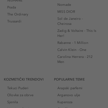
NISHANE
Nomade
Prada
MISS DIOR
The Ordinary
Sol de Janeiro -
Trussardi
Cheirosa
Zadig & Voltaire - This Is
Her!
Rabanne - 1 Million
Calvin Klein - One
Carolina Herrera - 212
Men
KOZMETIČKI TRENDOVI
POPULARNE TEME
Tekuci Puderi
Arapski parfemi
Olovke za obrve
Arganovo ulje
Sjenila
Kuperoza