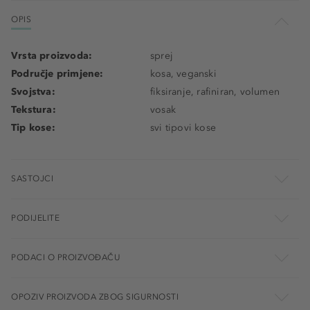
OPIS
Vrsta proizvoda:
sprej
Područje primjene:
kosa, veganski
Svojstva:
fiksiranje, rafiniran, volumen
Tekstura:
vosak
Tip kose:
svi tipovi kose
SASTOJCI
PODIJELITE
PODACI O PROIZVOĐAČU
OPOZIV PROIZVODA ZBOG SIGURNOSTI