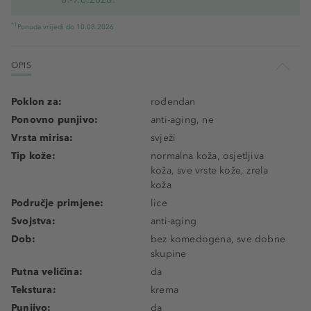
*1
Ponuda vrijedi do 10.08.2026
OPIS
Poklon za:
rođendan
Ponovno punjivo:
anti-aging, ne
Vrsta mirisa:
svježi
Tip kože:
normalna koža, osjetljiva
koža, sve vrste kože, zrela
koža
Područje primjene:
lice
Svojstva:
anti-aging
Dob:
bez komedogena, sve dobne
skupine
Putna veličina:
da
Tekstura:
krema
Punjivo:
da