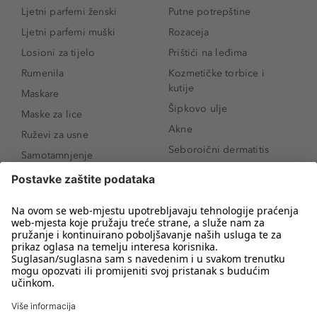
Ljetni parfemi ženski
Putne potrepštine
Ljetni parfemi muški
Rozaceja
Losioni za tijelo
Prištići na leđima
Rumenila
Kozmetičke torbice i
kutije
Maskare
Šipkovo ulje
Maske za lice
Akne
Ruževi za usne
Seboroični dermatitis
Samotamnjenje
Pigmentne mrlje
Puderi
Vrećice ispod očiju
Proizvodi za njegu lica
Novo
Proizvodi za obrve
Koji mi parfem
Sunce i zaštita
odgovara?
Serumi za lice
Kako našminkati oči da
Proizvodi za čišćenje lica
izgledaju veće
Bronzeri
Šminkanje spuštenih