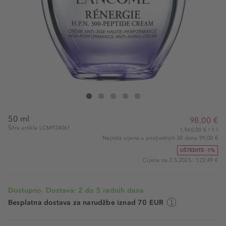
Lancôme Rénergie H.P.N 300 Cream
Rénergie H.P.N 300 Cream
Rénergie H.P.N 300 Cream
Rénergie H.P.N 300 Cream
Rénergie H.P.N 300 Cream
50 ml
98,00 €
Šifra artikla LCM924061
1.960,00 € / 1 l
Najniža cijena u posljednjih 30 dana 99,00 €
UŠTEDITE -1%
Cijena na 2.5.2025.: 122,49 €
Dostupno. Dostava: 2 do 5 radnih dana
Besplatna dostava za narudžbe iznad 70 EUR