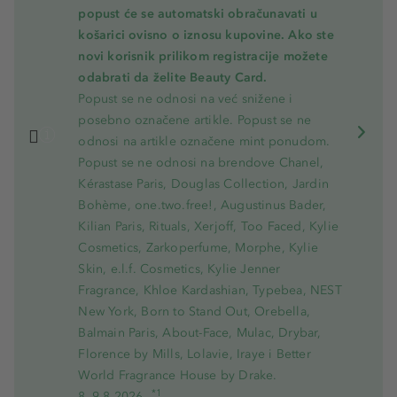
popust će se automatski obračunavati u
košarici ovisno o iznosu kupovine. Ako ste
novi korisnik prilikom registracije možete
odabrati da želite Beauty Card.
Popust se ne odnosi na već snižene i
posebno označene artikle. Popust se ne
odnosi na artikle označene mint ponudom.
Popust se ne odnosi na brendove Chanel,
Kérastase Paris, Douglas Collection, Jardin
Bohème, one.two.free!, Augustinus Bader,
Kilian Paris, Rituals, Xerjoff, Too Faced, Kylie
Cosmetics, Zarkoperfume, Morphe, Kylie
Skin, e.l.f. Cosmetics, Kylie Jenner
Fragrance, Khloe Kardashian, Typebea, NEST
New York, Born to Stand Out, Orebella,
Balmain Paris, About-Face, Mulac, Drybar,
Florence by Mills, Lolavie, Iraye i Better
World Fragrance House by Drake.
*1
8.-9.8.2026.