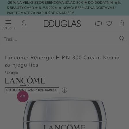
-20 % NA VELIKI IZBOR BRENDOVA IZNAD 30 € ★ DO DODATNIH -6 %
S BEAUTY CARD ★ 8.-9.8.2026. ★ NOVO: BESPLATNA DOSTAVA U
PAKETOMATE ZA NARUDŽBE IZNAD 30 €
IZBORNIK
Lancôme
Rénergie H.P.N 300 Cream Krema
za njegu lica
Rénergie
DO DODATNIH 6% UZ DBC KARTICU
-1%