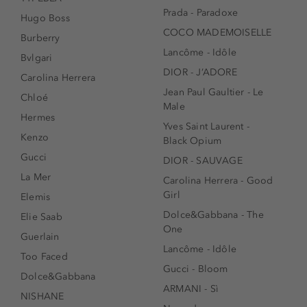
Prada - Paradoxe
Hugo Boss
COCO MADEMOISELLE
Burberry
Lancôme - Idôle
Bvlgari
DIOR - J’ADORE
Carolina Herrera
Jean Paul Gaultier - Le
Chloé
Male
Hermes
Yves Saint Laurent -
Kenzo
Black Opium
Gucci
DIOR - SAUVAGE
La Mer
Carolina Herrera - Good
Girl
Elemis
Dolce&Gabbana - The
Elie Saab
One
Guerlain
Lancôme - Idôle
Too Faced
Gucci - Bloom
Dolce&Gabbana
ARMANI - Sì
NISHANE