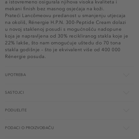
a istovremeno osigurala njihova visoka kvaliteta i
mekani finish bez masnog osjećaja na koži.
Prateći Lancômeovu predanost u smanjenju utjecaja
na okoliš, Rénergie H.P.N. 300-Peptide Cream dolazi
u novoj staklenoj posudi s mogućnošću nadopune
koja je napravljena od 30% recikliranog stakla koje je
22% lakše, što nam omogućuje uštedu do 70 tona
stakla godišnje – što je ekvivalent više od 400 000
Rénergie posuda.
UPOTREBA
SASTOJCI
PODIJELITE
PODACI O PROIZVOĐAČU