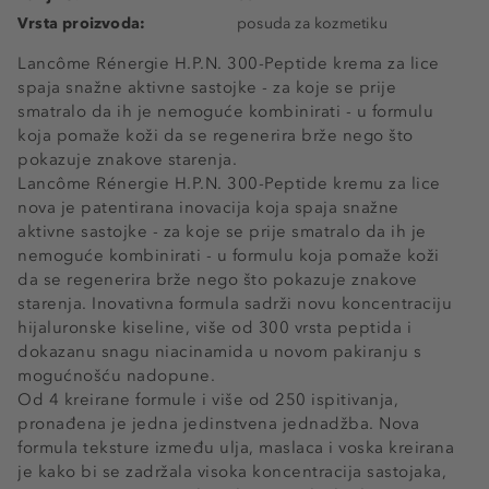
Vrsta proizvoda:
posuda za kozmetiku
Lancôme Rénergie H.P.N. 300-Peptide krema za lice
spaja snažne aktivne sastojke - za koje se prije
smatralo da ih je nemoguće kombinirati - u formulu
koja pomaže koži da se regenerira brže nego što
pokazuje znakove starenja.
Lancôme Rénergie H.P.N. 300-Peptide kremu za lice
nova je patentirana inovacija koja spaja snažne
aktivne sastojke - za koje se prije smatralo da ih je
nemoguće kombinirati - u formulu koja pomaže koži
da se regenerira brže nego što pokazuje znakove
starenja. Inovativna formula sadrži novu koncentraciju
hijaluronske kiseline, više od 300 vrsta peptida i
dokazanu snagu niacinamida u novom pakiranju s
mogućnošću nadopune.
Od 4 kreirane formule i više od 250 ispitivanja,
pronađena je jedna jedinstvena jednadžba. Nova
formula teksture između ulja, maslaca i voska kreirana
je kako bi se zadržala visoka koncentracija sastojaka,