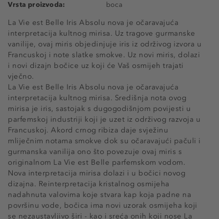
Vrsta proizvoda:
boca
La Vie est Belle Iris Absolu nova je očaravajuća
interpretacija kultnog mirisa. Uz tragove gurmanske
vanilije, ovaj miris objedinjuje iris iz održivog izvora u
Francuskoj i note slatke smokve. Uz novi miris, dolazi
i novi dizajn bočice uz koji će Vaš osmijeh trajati
vječno.
La Vie est Belle Iris Absolu nova je očaravajuća
interpretacija kultnog mirisa. Središnja nota ovog
mirisa je iris, sastojak s dugogodišnjom povijesti u
parfemskoj industriji koji je uzet iz održivog razvoja u
Francuskoj. Akord crnog ribiza daje svježinu
mliječnim notama smokve dok su očaravajući pačuli i
gurmanska vanilija ono što povezuje ovaj miris s
originalnom La Vie est Belle parfemskom vodom.
Nova interpretacija mirisa dolazi i u bočici novog
dizajna. Reinterpretacija kristalnog osmijeha
nadahnuta valovima koje stvara kap koja padne na
površinu vode, bočica ima novi uzorak osmijeha koji
se nezaustavljivo širi - kao i sreća onih koji nose La