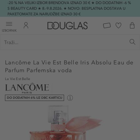
-20 % NA VELIKI IZBOR BRENDOVA IZNAD 30 € ★ DO DODATNIH -6 %
S BEAUTY CARD ★ 8.-9.8.2026. ★ NOVO: BESPLATNA DOSTAVA U
PAKETOMATE ZA NARUDŽBE IZNAD 30 €
IZBORNIK
Lancôme
La Vie Est Belle Iris Absolu Eau de
Parfum Parfemska voda
La Vie Est Belle
DO DODATNIH 6% UZ DBC KARTICU