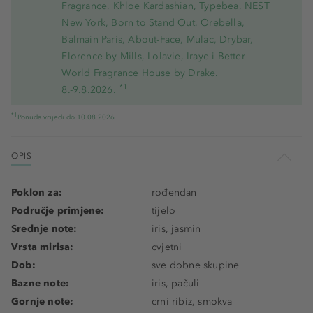
Fragrance, Khloe Kardashian, Typebea, NEST
New York, Born to Stand Out, Orebella,
Balmain Paris, About-Face, Mulac, Drybar,
Florence by Mills, Lolavie, Iraye i Better
World Fragrance House by Drake.
*1
8.-9.8.2026.
*1
Ponuda vrijedi do 10.08.2026
OPIS
Poklon za:
rođendan
Područje primjene:
tijelo
Srednje note:
iris, jasmin
Vrsta mirisa:
cvjetni
Dob:
sve dobne skupine
Bazne note:
iris, pačuli
Gornje note:
crni ribiz, smokva