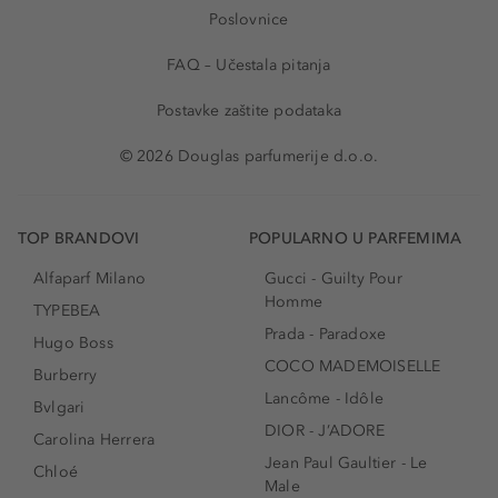
Poslovnice
FAQ – Učestala pitanja
Postavke zaštite podataka
© 2026 Douglas parfumerije d.o.o.
TOP BRANDOVI
POPULARNO U PARFEMIMA
Alfaparf Milano
Gucci - Guilty Pour
Homme
TYPEBEA
Prada - Paradoxe
Hugo Boss
COCO MADEMOISELLE
Burberry
Lancôme - Idôle
Bvlgari
DIOR - J’ADORE
Carolina Herrera
Jean Paul Gaultier - Le
Chloé
Male