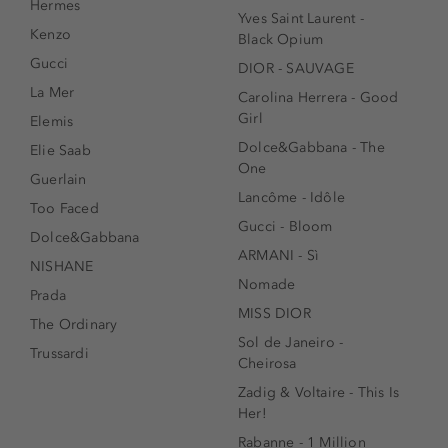
Hermes
Yves Saint Laurent -
Kenzo
Black Opium
Gucci
DIOR - SAUVAGE
La Mer
Carolina Herrera - Good
Girl
Elemis
Dolce&Gabbana - The
Elie Saab
One
Guerlain
Lancôme - Idôle
Too Faced
Gucci - Bloom
Dolce&Gabbana
ARMANI - Sì
NISHANE
Nomade
Prada
MISS DIOR
The Ordinary
Sol de Janeiro -
Trussardi
Cheirosa
Zadig & Voltaire - This Is
Her!
Rabanne - 1 Million