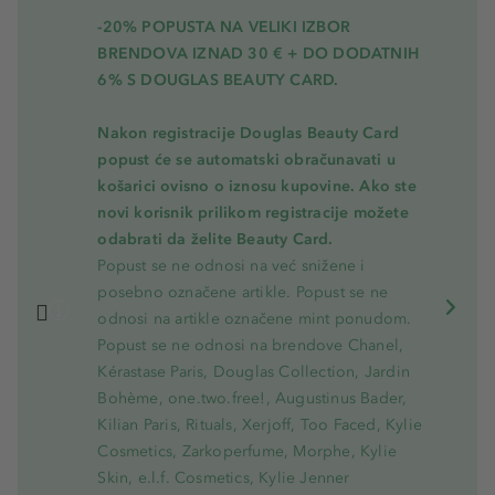
-20% POPUSTA NA VELIKI IZBOR
BRENDOVA IZNAD 30 € + DO DODATNIH
6% S DOUGLAS BEAUTY CARD.
Nakon registracije Douglas Beauty Card
popust će se automatski obračunavati u
košarici ovisno o iznosu kupovine. Ako ste
novi korisnik prilikom registracije možete
odabrati da želite Beauty Card.
Popust se ne odnosi na već snižene i
posebno označene artikle. Popust se ne
odnosi na artikle označene mint ponudom.
Popust se ne odnosi na brendove Chanel,
Kérastase Paris, Douglas Collection, Jardin
Bohème, one.two.free!, Augustinus Bader,
Kilian Paris, Rituals, Xerjoff, Too Faced, Kylie
Cosmetics, Zarkoperfume, Morphe, Kylie
Skin, e.l.f. Cosmetics, Kylie Jenner