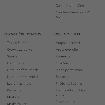
Calvin Klein - One
Carolina Herrera - 212
Men
KOZMETIČKI TRENDOVI
POPULARNE TEME
Tekuci Puderi
Arapski parfemi
Olovke za obrve
Arganovo ulje
Sjenila
Kuperoza
Ljetni parfemi
Gua Sha
Ljetni parfemi ženski
Putne potrepštine
Ljetni parfemi muški
Rozaceja
Losioni za tijelo
Prištići na leđima
Rumenila
Kozmetičke torbice i
kutije
Maskare
Šipkovo ulje
Maske za lice