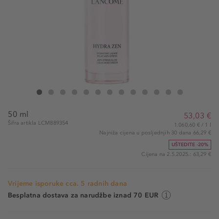
Lancôme Hydra Zen Anti-Stress Glow Liquid Moisturizer
Hydra Zen Anti-Stress Glow Liquid Moisturizer
Hydra Zen Anti-Stress Glow Liquid Moisturizer
Hydra Zen Anti-Stress Glow Liquid Moisturizer
Hydra Zen Anti-Stress Glow Liquid Moisturizer
Hydra Zen Anti-Stress Glow Liquid Moisturizer
Hydra Zen Anti-Stress Glow Liquid Moisturizer
Hydra Zen Anti-Stress Glow Liquid Moisturi
Hydra Zen Anti-Stress Glow Liquid Moi
Hydra Zen Anti-Stress Glow Liqui
Hydra Zen Anti-Stress Glow 
Hydra Zen Anti-Stress 
Hydra Zen Anti-St
50 ml
53,03 €
Šifra artikla LCM889354
1.060,60 € / 1 l
Najniža cijena u posljednjih 30 dana 66,29 €
UŠTEDITE -20%
Cijena na 2.5.2025.: 63,29 €
Vrijeme isporuke cca. 5 radnih dana
Besplatna dostava za narudžbe iznad 70 EUR