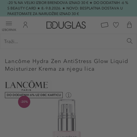
-20 % NA VELIKI IZBOR BRENDOVA IZNAD 30 € ★ DO DODATNIH -6 %
S BEAUTY CARD ★ 8.-9.8.2026. ★ NOVO: BESPLATNA DOSTAVA U
PAKETOMATE ZA NARUDŽBE IZNAD 30 €
IZBORNIK
Lancôme
Hydra Zen AntiStress Glow Liquid
Moisturizer Krema za njegu lica
DO DODATNIH 6% UZ DBC KARTICU
-20%