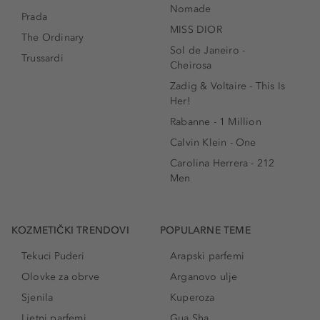
Nomade
Prada
MISS DIOR
The Ordinary
Sol de Janeiro -
Trussardi
Cheirosa
Zadig & Voltaire - This Is
Her!
Rabanne - 1 Million
Calvin Klein - One
Carolina Herrera - 212
Men
KOZMETIČKI TRENDOVI
POPULARNE TEME
Tekuci Puderi
Arapski parfemi
Olovke za obrve
Arganovo ulje
Sjenila
Kuperoza
Ljetni parfemi
Gua Sha