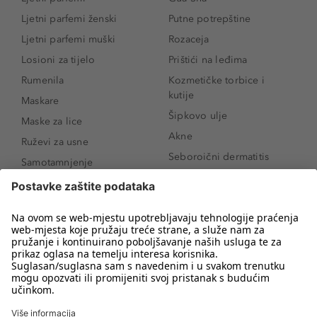
Ljetni parfemi ženski
Putne potrepštine
Ljetni parfemi muški
Rozaceja
Losioni za tijelo
Prištići na leđima
Rumenila
Kozmetičke torbice i
kutije
Maskare
Šipkovo ulje
Maske za lice
Akne
Ruževi za usne
Seboroični dermatitis
Samotamnjenje
Pigmentne mrlje
Puderi
Vrećice ispod očiju
Proizvodi za njegu lica
Novo
Proizvodi za obrve
Koji mi parfem
Sunce i zaštita
odgovara?
Serumi za lice
Kako našminkati oči da
Proizvodi za čišćenje lica
izgledaju veće
Bronzeri
Šminkanje spuštenih