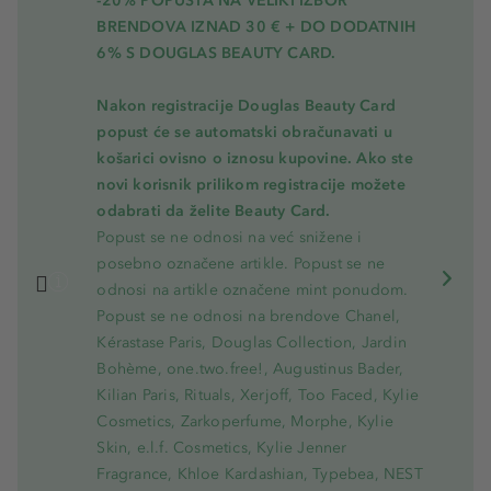
-20% POPUSTA NA VELIKI IZBOR
BRENDOVA IZNAD 30 € + DO DODATNIH
6% S DOUGLAS BEAUTY CARD.
Nakon registracije Douglas Beauty Card
popust će se automatski obračunavati u
košarici ovisno o iznosu kupovine. Ako ste
novi korisnik prilikom registracije možete
odabrati da želite Beauty Card.
Popust se ne odnosi na već snižene i
posebno označene artikle. Popust se ne
odnosi na artikle označene mint ponudom.
Popust se ne odnosi na brendove Chanel,
Kérastase Paris, Douglas Collection, Jardin
Bohème, one.two.free!, Augustinus Bader,
Kilian Paris, Rituals, Xerjoff, Too Faced, Kylie
Cosmetics, Zarkoperfume, Morphe, Kylie
Skin, e.l.f. Cosmetics, Kylie Jenner
Fragrance, Khloe Kardashian, Typebea, NEST