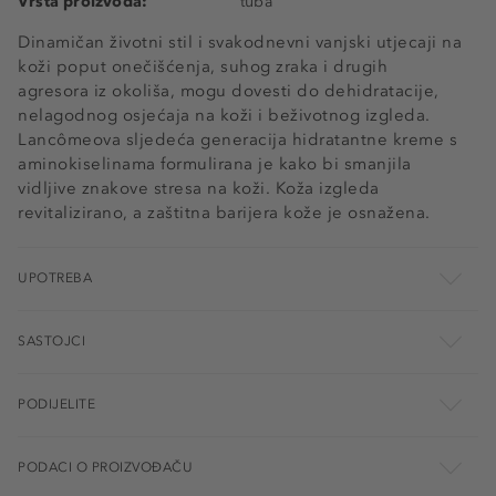
Vrsta proizvoda:
tuba
Dinamičan životni stil i svakodnevni vanjski utjecaji na
koži poput onečišćenja, suhog zraka i drugih
agresora iz okoliša, mogu dovesti do dehidratacije,
nelagodnog osjećaja na koži i beživotnog izgleda.
Lancômeova sljedeća generacija hidratantne kreme s
aminokiselinama formulirana je kako bi smanjila
vidljive znakove stresa na koži. Koža izgleda
revitalizirano, a zaštitna barijera kože je osnažena.
UPOTREBA
SASTOJCI
PODIJELITE
PODACI O PROIZVOĐAČU