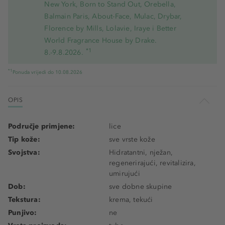
New York, Born to Stand Out, Orebella,
Balmain Paris, About-Face, Mulac, Drybar,
Florence by Mills, Lolavie, Iraye i Better
World Fragrance House by Drake.
*1
8.-9.8.2026.
*1
Ponuda vrijedi do 10.08.2026
OPIS
Područje primjene:
lice
Tip kože:
sve vrste kože
Svojstva:
Hidratantni, nježan,
regenerirajući, revitalizira,
umirujući
Dob:
sve dobne skupine
Tekstura:
krema, tekući
Punjivo:
ne