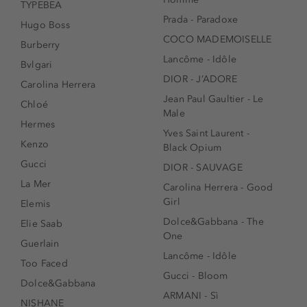
TYPEBEA
Prada - Paradoxe
Hugo Boss
COCO MADEMOISELLE
Burberry
Lancôme - Idôle
Bvlgari
DIOR - J’ADORE
Carolina Herrera
Jean Paul Gaultier - Le
Chloé
Male
Hermes
Yves Saint Laurent -
Kenzo
Black Opium
Gucci
DIOR - SAUVAGE
La Mer
Carolina Herrera - Good
Girl
Elemis
Dolce&Gabbana - The
Elie Saab
One
Guerlain
Lancôme - Idôle
Too Faced
Gucci - Bloom
Dolce&Gabbana
ARMANI - Sì
NISHANE