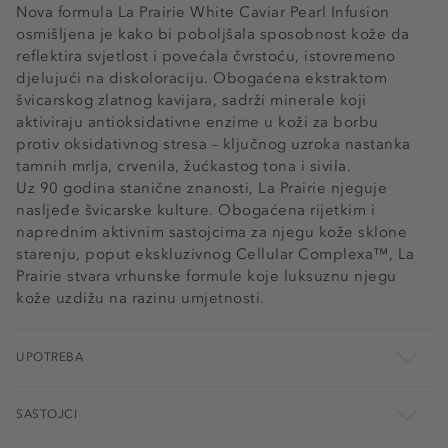
Nova formula La Prairie White Caviar Pearl Infusion
osmišljena je kako bi poboljšala sposobnost kože da
reflektira svjetlost i povećala čvrstoću, istovremeno
djelujući na diskoloraciju. Obogaćena ekstraktom
švicarskog zlatnog kavijara, sadrži minerale koji
aktiviraju antioksidativne enzime u koži za borbu
protiv oksidativnog stresa – ključnog uzroka nastanka
tamnih mrlja, crvenila, žućkastog tona i sivila.
Uz 90 godina stanične znanosti, La Prairie njeguje
nasljeđe švicarske kulture. Obogaćena rijetkim i
naprednim aktivnim sastojcima za njegu kože sklone
starenju, poput ekskluzivnog Cellular Complexa™, La
Prairie stvara vrhunske formule koje luksuznu njegu
kože uzdižu na razinu umjetnosti.
UPOTREBA
SASTOJCI