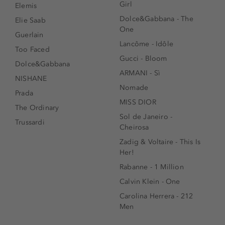
Girl
Elemis
Dolce&Gabbana - The
Elie Saab
One
Guerlain
Lancôme - Idôle
Too Faced
Gucci - Bloom
Dolce&Gabbana
ARMANI - Sì
NISHANE
Nomade
Prada
MISS DIOR
The Ordinary
Sol de Janeiro -
Trussardi
Cheirosa
Zadig & Voltaire - This Is
Her!
Rabanne - 1 Million
Calvin Klein - One
Carolina Herrera - 212
Men