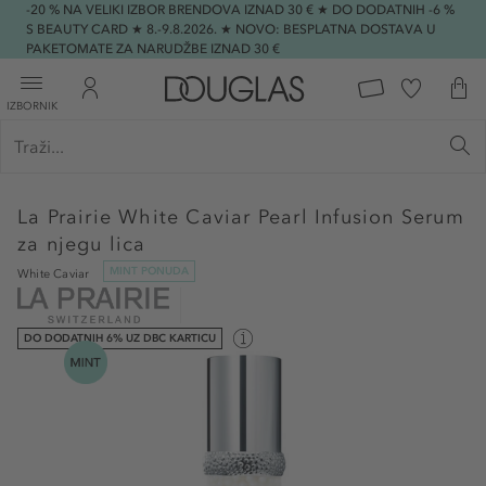
-20 % NA VELIKI IZBOR BRENDOVA IZNAD 30 € ★ DO DODATNIH -6 %
S BEAUTY CARD ★ 8.-9.8.2026. ★ NOVO: BESPLATNA DOSTAVA U
PAKETOMATE ZA NARUDŽBE IZNAD 30 €
IZBORNIK
La Prairie
White Caviar Pearl Infusion Serum
za njegu lica
MINT PONUDA
White Caviar
DO DODATNIH 6% UZ DBC KARTICU