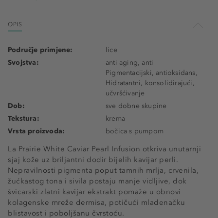
OPIS
Područje primjene:
lice
Svojstva:
anti-aging, anti-
Pigmentacijski, antioksidans,
Hidratantni, konsolidirajući,
učvršćivanje
Dob:
sve dobne skupine
Tekstura:
krema
Vrsta proizvoda:
bočica s pumpom
La Prairie White Caviar Pearl Infusion otkriva unutarnji
sjaj kože uz briljantni dodir bijelih kavijar perli.
Nepravilnosti pigmenta poput tamnih mrlja, crvenila,
žućkastog tona i sivila postaju manje vidljive, dok
švicarski zlatni kavijar ekstrakt pomaže u obnovi
kolagenske mreže dermisa, potičući mladenačku
blistavost i poboljšanu čvrstoću.