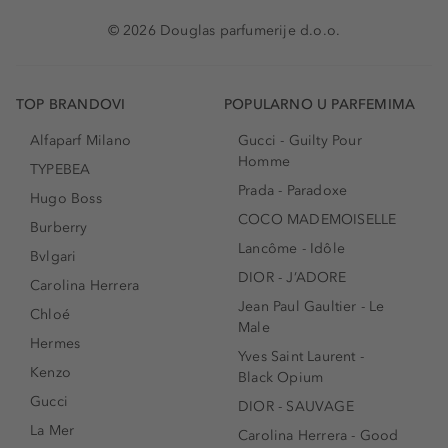
© 2026 Douglas parfumerije d.o.o.
TOP BRANDOVI
POPULARNO U PARFEMIMA
Alfaparf Milano
Gucci - Guilty Pour
Homme
TYPEBEA
Prada - Paradoxe
Hugo Boss
COCO MADEMOISELLE
Burberry
Lancôme - Idôle
Bvlgari
DIOR - J’ADORE
Carolina Herrera
Jean Paul Gaultier - Le
Chloé
Male
Hermes
Yves Saint Laurent -
Kenzo
Black Opium
Gucci
DIOR - SAUVAGE
La Mer
Carolina Herrera - Good