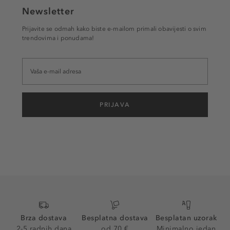
Newsletter
Prijavite se odmah kako biste e-mailom primali obavijesti o svim
trendovima i ponudama!
PRIJAVA
Brza dostava
Besplatna dostava
Besplatan uzorak
2-5 radnih dana
od 70 €
Minimalno jedan