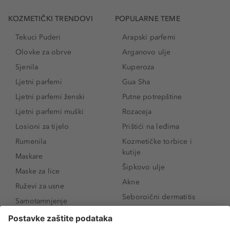
KOZMETIČKI TRENDOVI
POPULARNE TEME
Tekuci Puderi
Arapski parfemi
Olovke za obrve
Arganovo ulje
Sjenila
Kuperoza
Ljetni parfemi
Gua Sha
Ljetni parfemi ženski
Putne potrepštine
Ljetni parfemi muški
Rozaceja
Losioni za tijelo
Prištići na leđima
Rumenila
Kozmetičke torbice i
kutije
Maskare
Šipkovo ulje
Maske za lice
Akne
Ruževi za usne
Seboroični dermatitis
Samotamnjenje
Pigmentne mrlje
Puderi
Vrećice ispod očiju