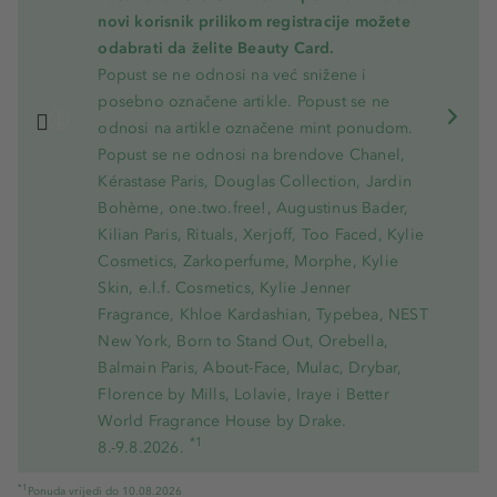
novi korisnik prilikom registracije možete
odabrati da želite Beauty Card.
Popust se ne odnosi na već snižene i
posebno označene artikle. Popust se ne
odnosi na artikle označene mint ponudom.
Popust se ne odnosi na brendove Chanel,
Kérastase Paris, Douglas Collection, Jardin
Bohème, one.two.free!, Augustinus Bader,
Kilian Paris, Rituals, Xerjoff, Too Faced, Kylie
Cosmetics, Zarkoperfume, Morphe, Kylie
Skin, e.l.f. Cosmetics, Kylie Jenner
Fragrance, Khloe Kardashian, Typebea, NEST
New York, Born to Stand Out, Orebella,
Balmain Paris, About-Face, Mulac, Drybar,
Florence by Mills, Lolavie, Iraye i Better
World Fragrance House by Drake.
*1
8.-9.8.2026.
*1
Ponuda vrijedi do 10.08.2026