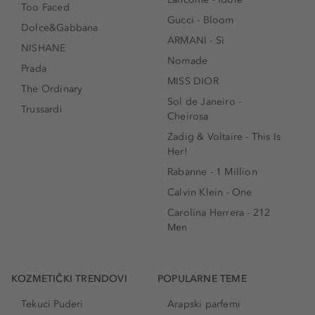
Too Faced
Gucci - Bloom
Dolce&Gabbana
ARMANI - Sì
NISHANE
Nomade
Prada
MISS DIOR
The Ordinary
Sol de Janeiro -
Trussardi
Cheirosa
Zadig & Voltaire - This Is
Her!
Rabanne - 1 Million
Calvin Klein - One
Carolina Herrera - 212
Men
KOZMETIČKI TRENDOVI
POPULARNE TEME
Tekuci Puderi
Arapski parfemi