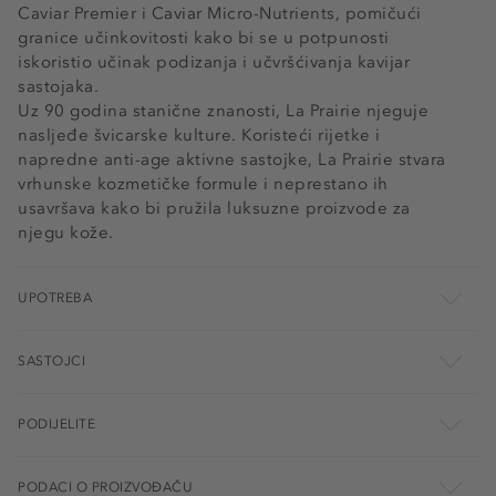
Caviar Premier i Caviar Micro-Nutrients, pomičući
granice učinkovitosti kako bi se u potpunosti
iskoristio učinak podizanja i učvršćivanja kavijar
sastojaka.
Uz 90 godina stanične znanosti, La Prairie njeguje
nasljeđe švicarske kulture. Koristeći rijetke i
napredne anti-age aktivne sastojke, La Prairie stvara
vrhunske kozmetičke formule i neprestano ih
usavršava kako bi pružila luksuzne proizvode za
njegu kože.
UPOTREBA
SASTOJCI
PODIJELITE
PODACI O PROIZVOĐAČU