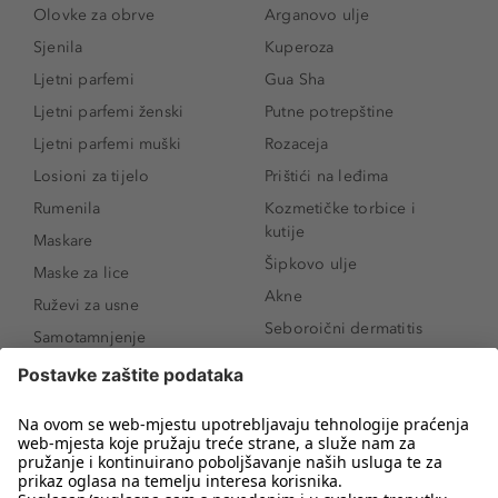
Olovke za obrve
Arganovo ulje
Sjenila
Kuperoza
Ljetni parfemi
Gua Sha
Ljetni parfemi ženski
Putne potrepštine
Ljetni parfemi muški
Rozaceja
Losioni za tijelo
Prištići na leđima
Rumenila
Kozmetičke torbice i
kutije
Maskare
Šipkovo ulje
Maske za lice
Akne
Ruževi za usne
Seboroični dermatitis
Samotamnjenje
Pigmentne mrlje
Puderi
Vrećice ispod očiju
Proizvodi za njegu lica
Novo
Proizvodi za obrve
Koji mi parfem
Sunce i zaštita
odgovara?