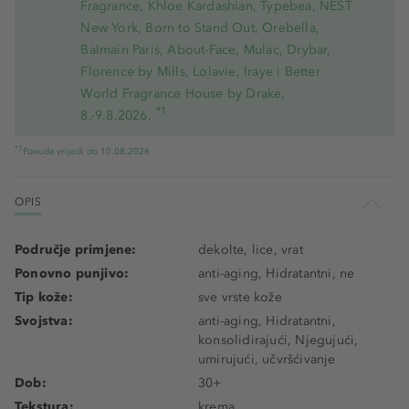
Fragrance, Khloe Kardashian, Typebea, NEST
New York, Born to Stand Out, Orebella,
Balmain Paris, About-Face, Mulac, Drybar,
Florence by Mills, Lolavie, Iraye i Better
World Fragrance House by Drake.
*1
8.-9.8.2026.
*1
Ponuda vrijedi do 10.08.2026
OPIS
Područje primjene:
dekolte, lice, vrat
Ponovno punjivo:
anti-aging, Hidratantni, ne
Tip kože:
sve vrste kože
Svojstva:
anti-aging, Hidratantni,
konsolidirajući, Njegujući,
umirujući, učvršćivanje
Dob:
30+
Tekstura:
krema