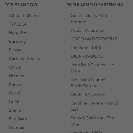
TOP BRANDOVI
POPULARNO U PARFEMIMA
Alfaparf Milano
Gucci - Guilty Pour
Homme
TYPEBEA
Prada - Paradoxe
Hugo Boss
COCO MADEMOISELLE
Burberry
Lancôme - Idôle
Bvlgari
DIOR - J’ADORE
Carolina Herrera
Jean Paul Gaultier - Le
Chloé
Male
Hermes
Yves Saint Laurent -
Kenzo
Black Opium
Gucci
DIOR - SAUVAGE
La Mer
Carolina Herrera - Good
Girl
Elemis
Dolce&Gabbana - The
Elie Saab
One
Guerlain
Lancôme - Idôle