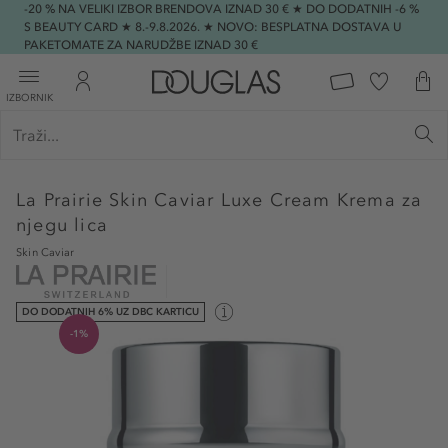
-20 % NA VELIKI IZBOR BRENDOVA IZNAD 30 € ★ DO DODATNIH -6 %
S BEAUTY CARD ★ 8.-9.8.2026. ★ NOVO: BESPLATNA DOSTAVA U
PAKETOMATE ZA NARUDŽBE IZNAD 30 €
IZBORNIK
La Prairie
Skin Caviar Luxe Cream Krema za
njegu lica
Skin Caviar
DO DODATNIH 6% UZ DBC KARTICU
-1%