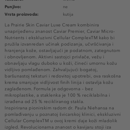
Punjivo:
ne
Vrsta proizvoda:
kutija
La Prairie Skin Caviar Luxe Cream kombinira
unaprijeđenu znanost Caviar Premier, Caviar Micro-
Nutrients i ekskluzivni Cellular ComplexTM kako bi
pružila izvanredan učinak podizanja, učvršćivanja i
hranjenja kože, ostavljajući je podatnom, zategnutom
i obnovljenom. Aktivni sastojci privlače, vežu i
obnavljaju vlagu duboko u koži, čineći umornu kožu
vidljivo pomlađenom. Zahvaljujući bogatoj,
baršunastoj teksturi i redovitoj upotrebi, ova raskošna
krema smanjuje vidljivost finih linija i ostavlja kožu
zaglađenom. Formula je odgovorna – bez
mikroplastike, a staklenka je 100 % reciklabilna i
izrađena od 25 % recikliranog stakla.
Inspirirana pionirskim radom dr. Paula Niehansa na
pomlađivanju u poznatoj švicarskoj klinici, ekskluzivni
Cellular ComplexTM u ovoj kremi daje koži mladolik
izgled. Revolucionarna znanost o kavijaru stoji iza