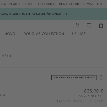
TICA
BEAUTY USLUGE
POSLOVNICE
BEAUTY CLUB
NEWSLETTER
DOSTAVA U PAKETOMATE ZA NARUDŽBE IZNAD 30 €
NOVO
DOUGLAS COLLECTION
USLUGE
 očiju
DO DODATNIH 6% UZ DBC KARTICU
835,90 €
8874
55.726,70 € / 1 l
Cijena na 2.5.2025.: 1.113,89 €