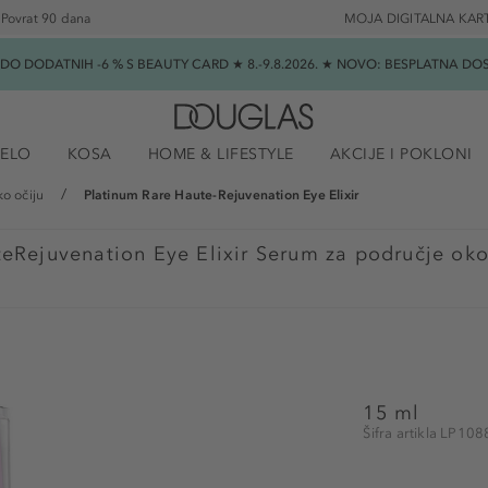
Povrat 90 dana
MOJA DIGITALNA KAR
★ DO DODATNIH -6 % S BEAUTY CARD ★ 8.-9.8.2026. ★ NOVO: BESPLATNA 
JELO
KOSA
HOME & LIFESTYLE
AKCIJE I POKLONI
o očiju
Platinum Rare Haute-Rejuvenation Eye Elixir
eRejuvenation Eye Elixir Serum za područje oko
15 ml
Šifra artikla LP10