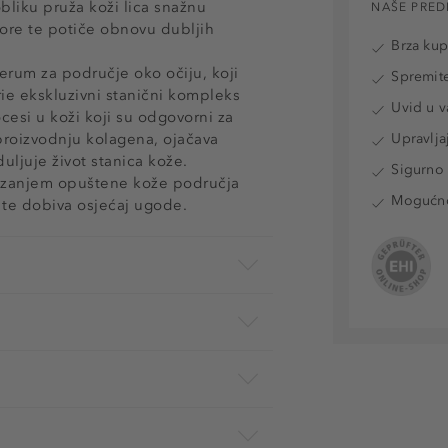
bliku pruža koži lica snažnu
NAŠE PRED
 bore te potiče obnovu dubljih
Brza ku
serum za područje oko očiju, koji
Spremite
rie ekskluzivni stanični kompleks
Uvid u v
cesi u koži koji su odgovorni za
roizvodnju kolagena, ojačava
Upravlja
uljuje život stanica kože.
Sigurno 
tezanjem opuštene kože područja
Mogućnos
d te dobiva osjećaj ugode.