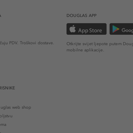
A
DOUGLAS APP
učuju PDV.
Troškovi dostave.
Otkrijte svijet ljepote putem Dou
mobilne aplikacije.
RISNIKE
ouglas web shop
oljstvu
rema