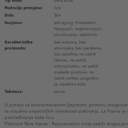
Tip kože:
zrela koža
Područje primjene:
lice
Dob:
30+
Svojstva:
anti-aging, Hidratantni,
Njegujući, regenerirajući,
učvršćivanje, zaštitnički
Karakteristike
bez acetona, bez
proizvoda:
amonijaka, bez parabena,
bez parafina, ne sadrži
laktozu, ne sadrži
mikroplastiku, ne sadrži
orašaste plodove, ne
sadrži sulfate, pogodno
za osjetljivu kožu
Tekstura:
serum
U potrazi za bezvremenskom ljepotom, pomoću dragocjenih
te vizualno umjetničkih vrijednosti pakiranja, La Prairie je 
pomlađivanje kože lica.
Platinum Rare Haute - Rejuvenation linija sadrži dragocjen i