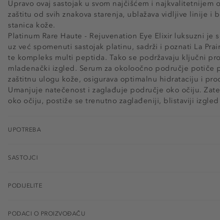
Upravo ovaj sastojak u svom najčišćem i najkvalitetnijem o
zaštitu od svih znakova starenja, ublažava vidljive linije i
stanica kože.
Platinum Rare Haute - Rejuvenation Eye Elixir luksuzni je 
uz već spomenuti sastojak platinu, sadrži i poznati La Prai
te kompleks multi peptida. Tako se podržavaju ključni pro
mladenački izgled. Serum za okoloočno područje potiče p
zaštitnu ulogu kože, osigurava optimalnu hidrataciju i prod
Umanjuje natečenost i zaglađuje područje oko očiju. Za
oko očiju, postiže se trenutno zaglađeniji, blistaviji izgle
UPOTREBA
SASTOJCI
PODIJELITE
PODACI O PROIZVOĐAČU