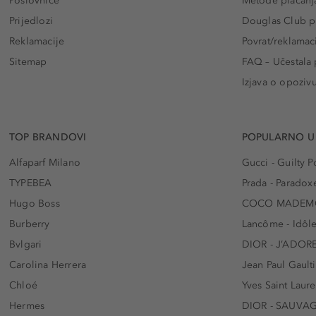
Poslovnice
Metode plaćanj
Prijedlozi
Douglas Club pr
Reklamacije
Povrat/reklamac
Sitemap
FAQ – Učestala 
Izjava o opoziv
TOP BRANDOVI
POPULARNO U
Alfaparf Milano
Gucci - Guilty
TYPEBEA
Prada - Paradox
Hugo Boss
COCO MADEMO
Burberry
Lancôme - Idôl
Bvlgari
DIOR - J’ADOR
Carolina Herrera
Jean Paul Gaulti
Chloé
Yves Saint Laur
Hermes
DIOR - SAUVA