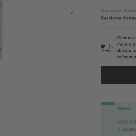
Dostupno. Dosta
Besplatna dosta
Cijena s
mora u p
slučaju 
točnost p
Važno:
-20% PO
+ DO D