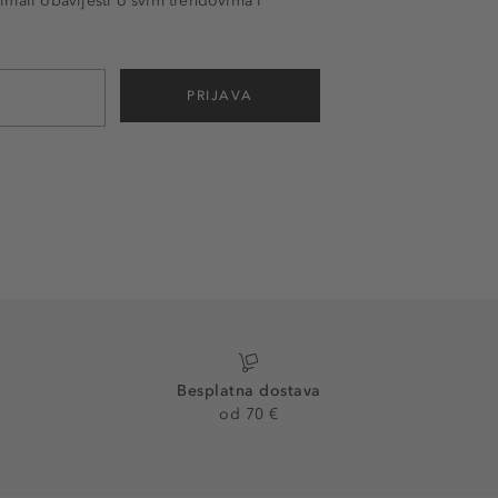
imali obavijesti o svim trendovima i
PRIJAVA
Besplatna dostava
od 70 €