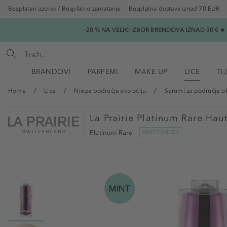
Besplatan uzorak / Besplatno zamatanje
Besplatna dostava iznad 70 EUR
-20 % NA VELIKI IZBOR BRENDOVA IZNAD 30 € 
BRANDOVI
PARFEMI
MAKE UP
LICE
TI
Home
Lice
Njega područja oko očiju
Serumi za područje ok
La Prairie
Platinum Rare Haut
Platinum Rare
MINT PONUDA