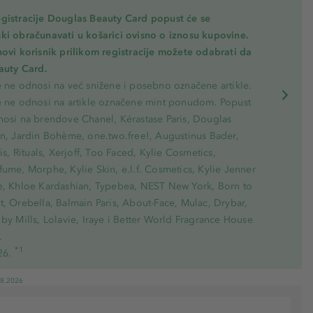
gistracije Douglas Beauty Card popust će se
ki obračunavati u košarici ovisno o iznosu kupovine.
novi korisnik prilikom registracije možete odabrati da
eauty Card.
e ne odnosi na već snižene i posebno označene artikle.
e ne odnosi na artikle označene mint ponudom. Popust
nosi na brendove Chanel, Kérastase Paris, Douglas
on, Jardin Bohème, one.two.free!, Augustinus Bader,
ris, Rituals, Xerjoff, Too Faced, Kylie Cosmetics,
ume, Morphe, Kylie Skin, e.l.f. Cosmetics, Kylie Jenner
e, Khloe Kardashian, Typebea, NEST New York, Born to
, Orebella, Balmain Paris, About-Face, Mulac, Drybar,
by Mills, Lolavie, Iraye i Better World Fragrance House
.
*1
26.
08.2026