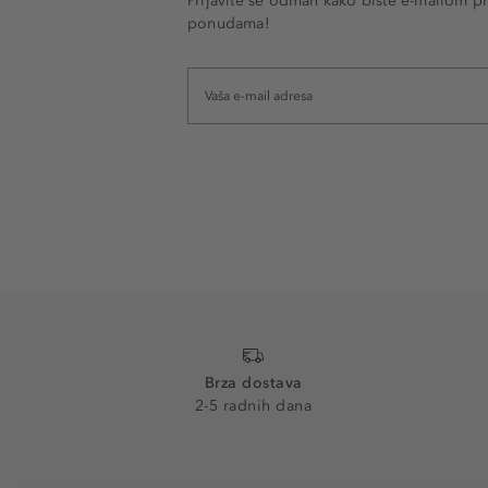
Prijavite se odmah kako biste e-mailom pr
ponudama!
Brza dostava
2-5 radnih dana