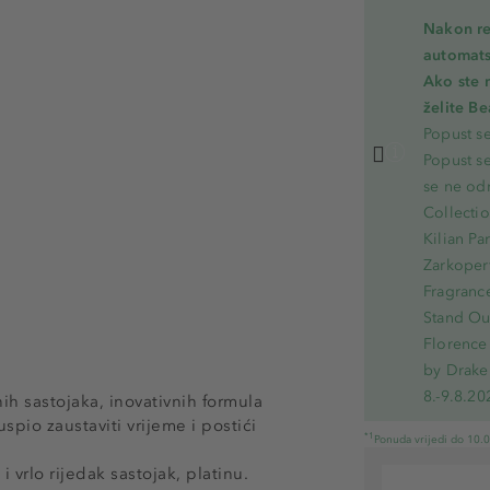
Nakon re
automats
Ako ste 
želite B
Popust s
Popust s
se ne od
Collecti
Kilian Pa
Zarkoperf
Fragranc
Stand Out
Florence 
by Drake
8.-9.8.20
 sastojaka, inovativnih formula
uspio zaustaviti vrijeme i postići
*1
Ponuda vrijedi do 10.
 vrlo rijedak sastojak, platinu.