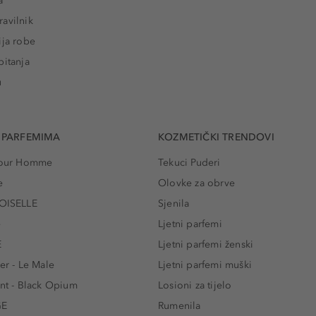
a
avilnik
ija robe
pitanja
u
 PARFEMIMA
KOZMETIČKI TRENDOVI
 Pour Homme
Tekuci Puderi
e
Olovke za obrve
ISELLE
Sjenila
e
Ljetni parfemi
E
Ljetni parfemi ženski
er - Le Male
Ljetni parfemi muški
ent - Black Opium
Losioni za tijelo
GE
Rumenila