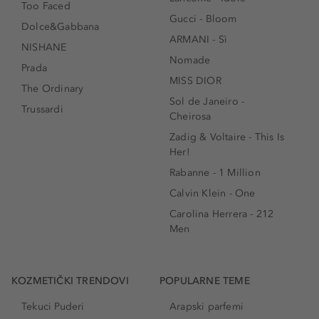
Too Faced
Gucci - Bloom
Dolce&Gabbana
ARMANI - Sì
NISHANE
Nomade
Prada
MISS DIOR
The Ordinary
Sol de Janeiro -
Trussardi
Cheirosa
Zadig & Voltaire - This Is
Her!
Rabanne - 1 Million
Calvin Klein - One
Carolina Herrera - 212
Men
KOZMETIČKI TRENDOVI
POPULARNE TEME
Tekuci Puderi
Arapski parfemi