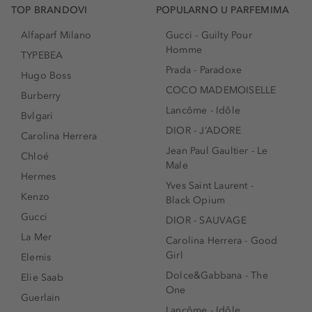
TOP BRANDOVI
POPULARNO U PARFEMIMA
Alfaparf Milano
Gucci - Guilty Pour
Homme
TYPEBEA
Prada - Paradoxe
Hugo Boss
COCO MADEMOISELLE
Burberry
Lancôme - Idôle
Bvlgari
DIOR - J’ADORE
Carolina Herrera
Jean Paul Gaultier - Le
Chloé
Male
Hermes
Yves Saint Laurent -
Kenzo
Black Opium
Gucci
DIOR - SAUVAGE
La Mer
Carolina Herrera - Good
Girl
Elemis
Dolce&Gabbana - The
Elie Saab
One
Guerlain
Lancôme - Idôle