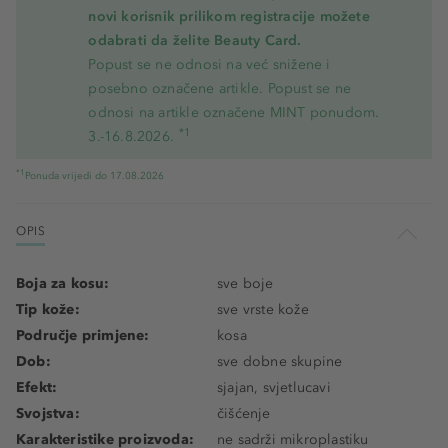
novi korisnik prilikom registracije možete
odabrati da želite Beauty Card.
Popust se ne odnosi na već snižene i
posebno označene artikle. Popust se ne
odnosi na artikle označene MINT ponudom.
*1
3.-16.8.2026.
*1
Ponuda vrijedi do 17.08.2026
OPIS
Boja za kosu:
sve boje
Tip kože:
sve vrste kože
Područje primjene:
kosa
Dob:
sve dobne skupine
Efekt:
sjajan, svjetlucavi
Svojstva:
čišćenje
Karakteristike proizvoda:
ne sadrži mikroplastiku