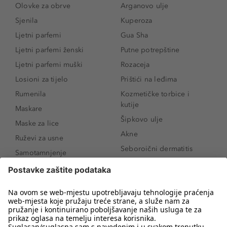
Olovke za obrve
Arganovo ulje
Sjenila
Kuperoza
Ljetni parfemi
Gua Sha
Ljetni parfemi ženski
Putne potrepštine
Ljetni parfemi muški
Rozaceja
Losioni za tijelo
Prištići na leđima
Rumenila
Kozmetičke torbice i
kutije
Maskare
Šipkovo ulje
Maske za lice
Akne
Ruževi za usne
Seboroični dermatitis
Samotamnjenje
Pigmentne mrlje
Puderi
Vrećice ispod očiju
Proizvodi za njegu lica
Novo
Proizvodi za obrve
Koji mi parfem
Sunce i zaštita
odgovara?
Serumi za lice