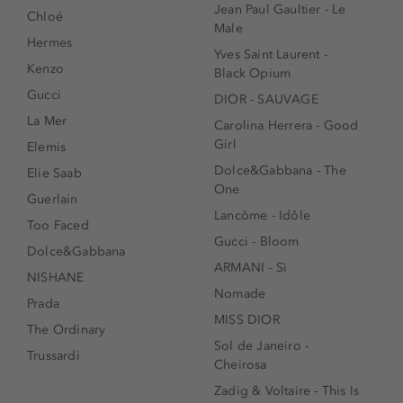
Jean Paul Gaultier - Le
Chloé
Male
Hermes
Yves Saint Laurent -
Kenzo
Black Opium
Gucci
DIOR - SAUVAGE
La Mer
Carolina Herrera - Good
Girl
Elemis
Dolce&Gabbana - The
Elie Saab
One
Guerlain
Lancôme - Idôle
Too Faced
Gucci - Bloom
Dolce&Gabbana
ARMANI - Sì
NISHANE
Nomade
Prada
MISS DIOR
The Ordinary
Sol de Janeiro -
Trussardi
Cheirosa
Zadig & Voltaire - This Is