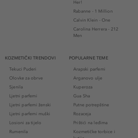
Her!
Rabanne - 1 Million
Calvin Klein - One
Carolina Herrera - 212
Men
KOZMETIČKI TRENDOVI
POPULARNE TEME
Tekuci Puderi
Arapski parfemi
Olovke za obrve
Arganovo ulje
Sjenila
Kuperoza
Ljetni parfemi
Gua Sha
Ljetni parfemi ženski
Putne potrepštine
Ljetni parfemi muški
Rozaceja
Losioni za tijelo
Prištići na leđima
Rumenila
Kozmetičke torbice i