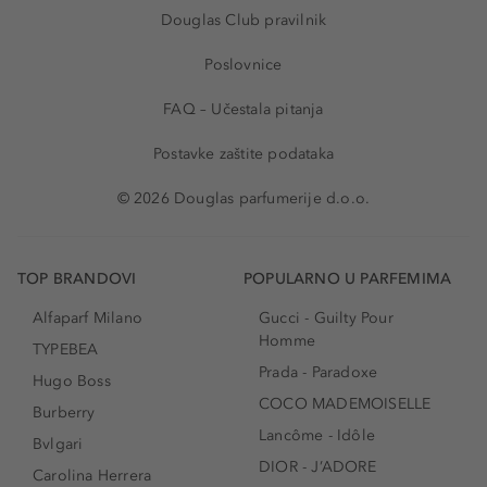
Douglas Club pravilnik
Poslovnice
FAQ – Učestala pitanja
Postavke zaštite podataka
© 2026 Douglas parfumerije d.o.o.
TOP BRANDOVI
POPULARNO U PARFEMIMA
Alfaparf Milano
Gucci - Guilty Pour
Homme
TYPEBEA
Prada - Paradoxe
Hugo Boss
COCO MADEMOISELLE
Burberry
Lancôme - Idôle
Bvlgari
DIOR - J’ADORE
Carolina Herrera