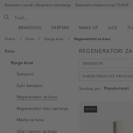
Besplatan uzorak / Besplatno zamatanje
Besplatna dostava iznad 70 EUR
BRANDOVI
PARFEMI
MAKE UP
LICE
TI
Home
Kosa
Njega kose
Regeneratori za kosu
REGENERATORI ZA
Kosa
Njega kose
BRANDOVI
Šamponi
KARAKTERISTIKE PROIZV
Suhi šamponi
Sortiraj po
Ahava (2)
Regeneratori za kosu
Alfaparf Milano (9)
bez acetona (2)
Augustinus Bader (2)
Regeneratori bez ispiranja
NOVO
bez amonijaka (2)
BIOLAGE (1)
Maske za kosu
bez ftalata (7)
BIOSILK (1)
bez glutena (2)
Ulja i serumi za kosu