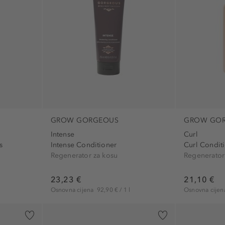
GROW GORGEOUS
GROW GO
Intense
Curl
s
Intense Conditioner
Curl Condit
Regenerator za kosu
Regenerator
23,23 €
21,10 €
l
Osnovna cijena
92,90 € / 1 l
Osnovna cije