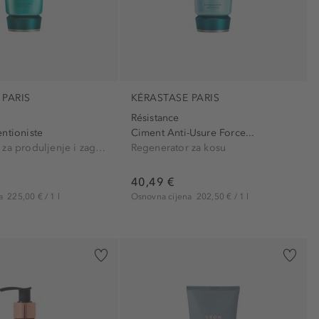
 PARIS
KÉRASTASE PARIS
Résistance
ntioniste
Ciment Anti-Usure Force...
Regenerator za produljenje i zaglađivanje kose
Regenerator za kosu
40,49 €
na
225,00 € / 1 l
Osnovna cijena
202,50 € / 1 l