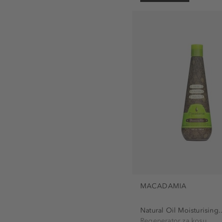
Rituals (3)
Sol de Janeiro (2)
TYPEBEA (3)
Wella Professionals (5)
MACADAMIA
Natural Oil Moisturising..
Regenerator za kosu