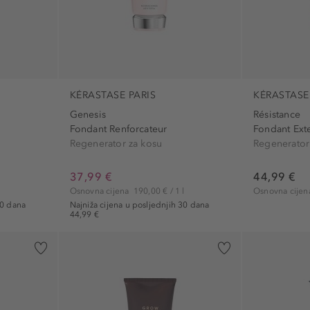
KÉRASTASE PARIS
KÉRASTASE
Genesis
Résistance
Fondant Renforcateur
Fondant Exte
Regenerator za kosu
37,99 €
44,99 €
l
Osnovna cijena
190,00 € / 1 l
Osnovna cije
30 dana
Najniža cijena u posljednjih 30 dana
44,99 €