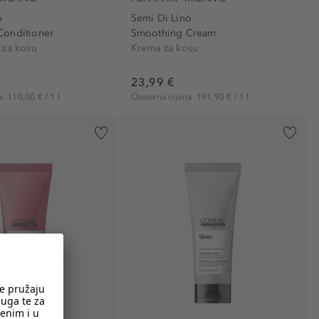
o
Semi Di Lino
Conditioner
Smoothing Cream
 za kosu
Krema za kosu
23,99 €
na
110,00 € / 1 l
Osnovna cijena
191,90 € / 1 l