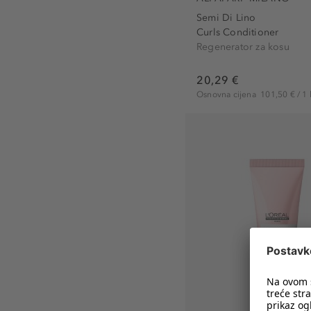
Semi Di Lino
Curls Conditioner
Regenerator za kosu
20,29 €
Osnovna cijena
101,50 € / 1 