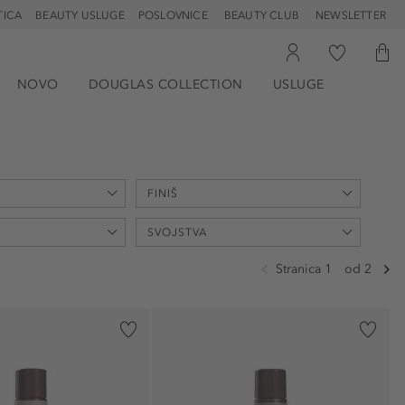
TICA
BEAUTY USLUGE
POSLOVNICE
BEAUTY CLUB
NEWSLETTER
NOVO
DOUGLAS COLLECTION
USLUGE
FINIŠ
SVOJSTVA
Stranica 1
od 2
osvjetljavajući (6)
sjajni (2)
anti-frizz (11)
svilen (2)
)
antioksidans (4)
1)
čišćenje (9)
definira (4)