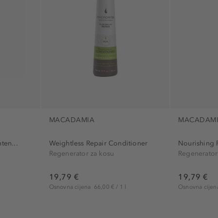
Tretman za kosu (1)
ruke (2)
Šampon za bradu (1)
ruko (1)
skalp (4)
stopala (1)
tijelo (2)
)
Uši (1)
e (2)
veganski (2)
s (6)
vrat (1)
MACADAMIA
MACADAM
ma (1)
ten...
Weightless Repair Conditioner
Nourishing 
Regenerator za kosu
Regenerator
u (1)
19,79 €
19,79 €
l
Osnovna cijena
66,00 € / 1 l
Osnovna cije