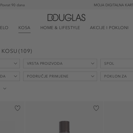
Povrat 90 dana
MOJA DIGITALNA KAR
JELO
KOSA
HOME & LIFESTYLE
AKCIJE I POKLONI
 KOSU
(
109
)
VRSTA PROIZVODA
SPOL
ODA
PODRUČJE PRIMJENE
POKLON ZA
Regenerator za kosu (91)
unisex (73)
Set (11)
ženski (9)
dekolte (1)
Božić (1)
Krema za kosu (3)
muški (1)
kosa (80)
Majčin dan (4
Regenerator (1)
lice (3)
Sveti Nikola (
Regenerator za produljenje i zaglađivanje kose (1)
oči (1)