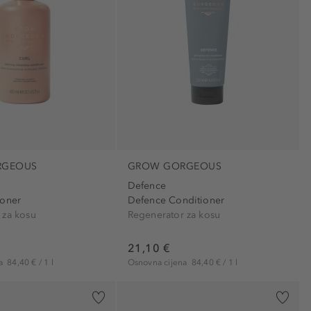
RGEOUS
GROW GORGEOUS
Defence
ioner
Defence Conditioner
 za kosu
Regenerator za kosu
21,10 €
na
84,40 € / 1 l
Osnovna cijena
84,40 € / 1 l