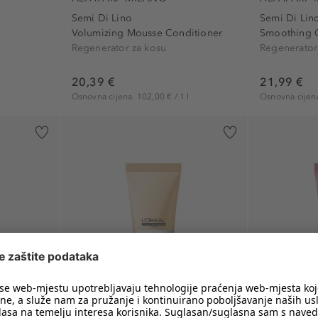
Semi Di Lino
Semi Di Lin
Volumizing Mousse Conditioner
Smoothing 
Regenerator za kosu
Regenerator
20,39 €
21,99 €
l
Osnovna cijena
102,00 € / 1 l
Osnovna cije