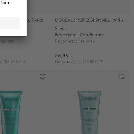
ROFESSIONNEL PARIS
L'OREAL PROFESSIONNEL PARIS
Silver
 Conditioner...
Professional Conditioner...
 za kosu
Regenerator za kosu
26,49 €
na
132,50 € / 1 l
Osnovna cijena
132,50 € / 1 l