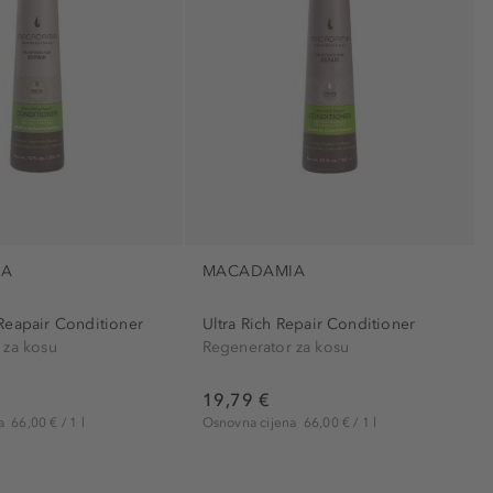
disciplinira (2)
Hidratantni (31)
hranjivo (22)
jačanje (15)
jačanje volumena (3)
kompaktan (1)
konsolidirajući (1)
njegujuće (3)
IA
MACADAMIA
Njegujući (52)
nježan (1)
Reapair Conditioner
Ultra Rich Repair Conditioner
 za kosu
Regenerator za kosu
obojen (3)
opuštajući (2)
19,79 €
osvjetljavajući (1)
na
66,00 € / 1 l
Osnovna cijena
66,00 € / 1 l
osvježavajući (3)
oživljavajući (4)