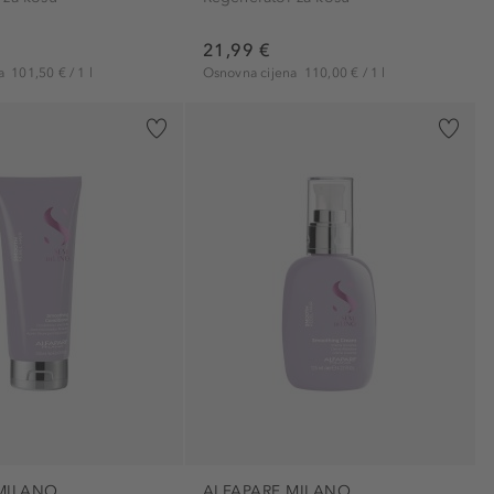
štiti (1)
21,99 €
štiti od štetnih učinaka zagađenog okoliša (1)
na
101,50 € / 1 l
Osnovna cijena
110,00 € / 1 l
umirujući (6)
vitalizirajući (1)
volumen (3)
zadržava boje (6)
zaglađujući (6)
zaštita od topline (1)
zaštitnički (14)
MILANO
ALFAPARF MILANO