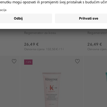
EL PARIS
L'OREAL PROFESSIONNEL PARIS
L'OREAL P
Absolut Repair
Pro Longer
..
Professional Conditioner...
Professional
Regenerator za kosu
Regenerator
26,49 €
26,49 €
l
Osnovna cijena
132,50 € / 1 l
Osnovna cije
-16%