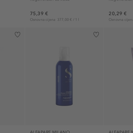
75,39 €
20,29 €
Osnovna cijena
377,00 € / 1 l
Osnovna cije
ALFAPARF MILANO
ALFAPARF 