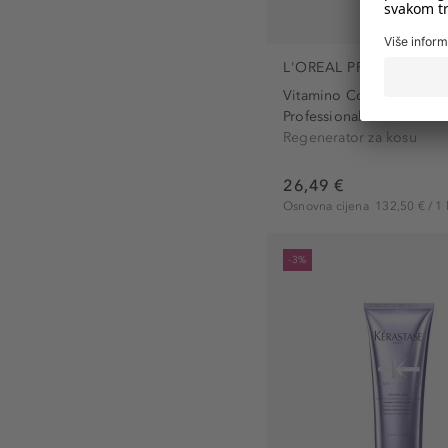
L'OREAL PROFESSIONN
Vitamino Color
Professional Conditioner.
Regenerator za kosu
26,49 €
Osnovna cijena
132,50 € / 1 
-3%