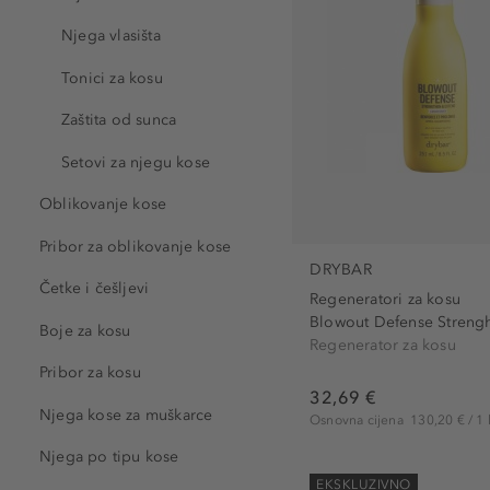
CHI (8)
bez parabena (10)
Njega vlasišta
Douglas Collection (7)
bez parafina (2)
Drybar (4)
Tonici za kosu
bez pigmenata i boja (2)
Framesi (2)
bez silikona (12)
Zaštita od sunca
GROW GORGEOUS (7)
ne sadrži laktozu (2)
Setovi za njegu kose
Hair Rituel by Sisley (1)
ne sadrži mikroplastiku (6
Kérastase Paris (11)
Oblikovanje kose
ne sadrži orašaste plodov
L'Oreal Professionnel Pari
Pribor za oblikovanje kose
ne sadrži palmino ulje (2)
Leonor Greyl (4)
DRYBAR
ne sadrži sulfate (11)
Četke i češljevi
Regeneratori za kosu
LolaVie (4)
nije testirano na životinja
Blowout Defense Strengh
Boje za kosu
Macadamia (4)
Regenerator za kosu
PH neutralan (1)
matrix (3)
Pribor za kosu
pogodno za osjetljivu kož
32,69 €
MOROCCANOIL (8)
veganski (7)
Njega kose za muškarce
Osnovna cijena
130,20 € / 1 
OLAPLEX (2)
Njega po tipu kose
Redken (10)
EKSKLUZIVNO