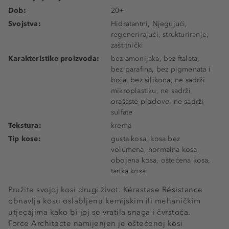
Dob:
20+
Svojstva:
Hidratantni, Njegujući,
regenerirajući, strukturiranje,
zaštitnički
Karakteristike proizvoda:
bez amonijaka, bez ftalata,
bez parafina, bez pigmenata i
boja, bez silikona, ne sadrži
mikroplastiku, ne sadrži
orašaste plodove, ne sadrži
sulfate
Tekstura:
krema
Tip kose:
gusta kosa, kosa bez
volumena, normalna kosa,
obojena kosa, oštećena kosa,
tanka kosa
Pružite svojoj kosi drugi život. Kérastase Résistance
obnavlja kosu oslabljenu kemijskim ili mehaničkim
utjecajima kako bi joj se vratila snaga i čvrstoća.
Force Architecte namijenjen je oštećenoj kosi