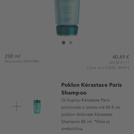
Kérastase Paris Ciment Anti-Usure Force Architecte
Ciment Anti-Usure Force Architecte
200 ml
40,49 €
Šifra artikla KER97884
202,50 € / 1 l
Cijena na 2.5.2025.: 40,49 €
Poklon Kérastase Paris
Shampoo
Uz kupnju Kérastase Paris
proizvoda u iznosu od 60 € na
poklon dobivate Kérastase
Shampoo 80 ml. *Slika je
simbolična.