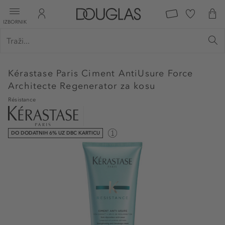
IZBORNIK
Kérastase Paris
Ciment AntiUsure Force
Architecte Regenerator za kosu
Résistance
DO DODATNIH 6% UZ DBC KARTICU