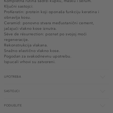
Kompletna rutina sadrži kupku, masku i serum.
Ključni sastojci:
ProKeratin: protein koji oponaša funkciju keratina i
obnavlja kosu.
Ceramid: ponovno stvara međustanični cement,
jačajući vlakno kose iznutra.
Sève de résurrection: poznat po svojoj moći
regeneracije.
Rekonstrukcija vlakana.
Snažno elastično vlakno kose.
Pogodan za svakodnevnu upotrebu.
Ispucali vrhovi su zatvoreni.
UPOTREBA
SASTOJCI
PODIJELITE