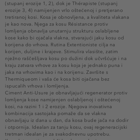
(stupanj erozije 1, 2), dok je Thérapiste (stupanj
erozije 3, 4) namijenjen vrlo oštećenoj i pretjerano
tretiranoj kosi. Kosa je obnovljena, a kvaliteta vlakana
je kao nova. Njega za kosu Résistance protiv
lomljenja obnavlja unutarnju strukturu oslabljene
kose kako bi ojačala vlakna, stvarajući jaku kosu od
korijena do vrhova. Rutina Extentioniste cilja na
korijen, duljine i krajeve. Stimulira vlasište, zatim
nježno raščešljava kosu po dužini dok učvršćuje i na
kraju zatvara vrhove za kosu koja je jednako puna i
jaka na vrhovima kao i na korijenu. Završite s
Thermiqueom i vaša će kosa biti ojačana bez
ispucalih vrhova i lomljenja.
Ciment Anti-Usure je obnavljajući regenerator protiv
lomljenja kose namijenjen oslabljenoj i oštećenoj
kosi, na razini 1 i 2 erozije. Njegova inovativna
kombinacija sastojaka pomaže da se vlakna
obnavljaju iz dana u dan, da kosa bude jača na dodir
i otpornija. Idealan za tanju kosu, ovaj regeneracijski
tretman idealan je za svakodnevnu upotrebu.