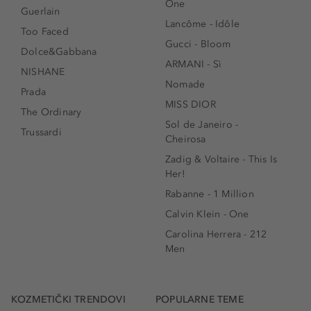
One
Guerlain
Lancôme - Idôle
Too Faced
Gucci - Bloom
Dolce&Gabbana
ARMANI - Sì
NISHANE
Nomade
Prada
MISS DIOR
The Ordinary
Sol de Janeiro -
Trussardi
Cheirosa
Zadig & Voltaire - This Is
Her!
Rabanne - 1 Million
Calvin Klein - One
Carolina Herrera - 212
Men
KOZMETIČKI TRENDOVI
POPULARNE TEME