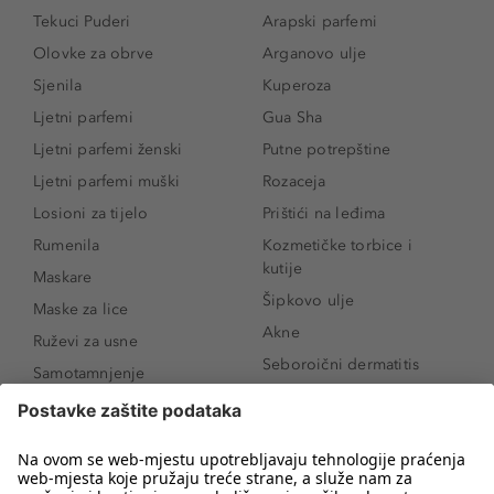
Tekuci Puderi
Arapski parfemi
Olovke za obrve
Arganovo ulje
Sjenila
Kuperoza
Ljetni parfemi
Gua Sha
Ljetni parfemi ženski
Putne potrepštine
Ljetni parfemi muški
Rozaceja
Losioni za tijelo
Prištići na leđima
Rumenila
Kozmetičke torbice i
kutije
Maskare
Šipkovo ulje
Maske za lice
Akne
Ruževi za usne
Seboroični dermatitis
Samotamnjenje
Pigmentne mrlje
Puderi
Vrećice ispod očiju
Proizvodi za njegu lica
Novo
Proizvodi za obrve
Koji mi parfem