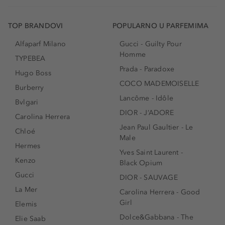
TOP BRANDOVI
POPULARNO U PARFEMIMA
Alfaparf Milano
Gucci - Guilty Pour
Homme
TYPEBEA
Prada - Paradoxe
Hugo Boss
COCO MADEMOISELLE
Burberry
Lancôme - Idôle
Bvlgari
DIOR - J’ADORE
Carolina Herrera
Jean Paul Gaultier - Le
Chloé
Male
Hermes
Yves Saint Laurent -
Kenzo
Black Opium
Gucci
DIOR - SAUVAGE
La Mer
Carolina Herrera - Good
Girl
Elemis
Dolce&Gabbana - The
Elie Saab