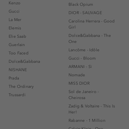
Kenzo
Black Opium
Gucci
DIOR - SAUVAGE
La Mer
Carolina Herrera - Good
Girl
Elemis
Dolce&Gabbana - The
Elie Saab
One
Guerlain
Lancôme - Idôle
Too Faced
Gucci - Bloom
Dolce&Gabbana
ARMANI - Sì
NISHANE
Nomade
Prada
MISS DIOR
The Ordinary
Sol de Janeiro -
Trussardi
Cheirosa
Zadig & Voltaire - This Is
Her!
Rabanne - 1 Million
Calvin Klein - One