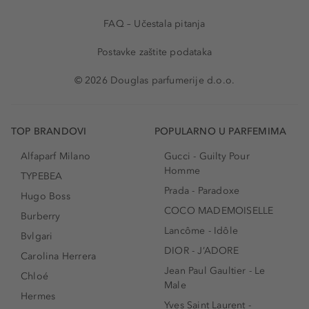
FAQ – Učestala pitanja
Postavke zaštite podataka
© 2026 Douglas parfumerije d.o.o.
TOP BRANDOVI
POPULARNO U PARFEMIMA
Alfaparf Milano
Gucci - Guilty Pour
Homme
TYPEBEA
Prada - Paradoxe
Hugo Boss
COCO MADEMOISELLE
Burberry
Lancôme - Idôle
Bvlgari
DIOR - J’ADORE
Carolina Herrera
Jean Paul Gaultier - Le
Chloé
Male
Hermes
Yves Saint Laurent -