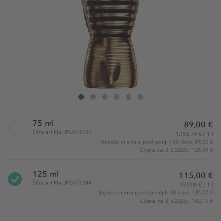
Jean Paul Gaultier Le Male Elixir Parfum
Le Male Elixir Parfum
Le Male Elixir Parfum
Le Male Elixir Parfum
Le Male Elixir Parfum
Le Male Elixir Parfum
75 ml
89,00 €
Šifra artikla JPG076937
1.186,70 € / 1 l
Najniža cijena u posljednjih 30 dana 89,00 €
Cijena na 2.5.2025.: 125,99 €
125 ml
115,00 €
Šifra artikla JPG076944
920,00 € / 1 l
Najniža cijena u posljednjih 30 dana 115,00 €
Cijena na 2.5.2025.: 163,19 €