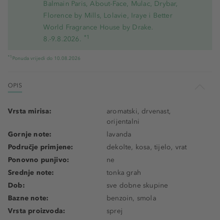
Balmain Paris, About-Face, Mulac, Drybar,
Florence by Mills, Lolavie, Iraye i Better
World Fragrance House by Drake.
*1
8.-9.8.2026.
*1
Ponuda vrijedi do 10.08.2026
OPIS
Vrsta mirisa:
aromatski, drvenast,
orijentalni
Gornje note:
lavanda
Područje primjene:
dekolte, kosa, tijelo, vrat
Ponovno punjivo:
ne
Srednje note:
tonka grah
Dob:
sve dobne skupine
Bazne note:
benzoin, smola
Vrsta proizvoda:
sprej