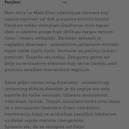
Punjivo:
ne
Novi miris Le Male Elixir utjelovljuje mornara koji
izaziva toplinski val dok preuzima kormilo broda!
Palubom odiše intenzivan Gaultierov miris topeći
zlato u užarene pruge koje oblikuju njegov zanosni
torzo i limenu ambalažu. Dodatan seksepil je
naglašen drvenasto - aromatičnim jantarovim mirisom
kojim odiše cijelo tijelo. Horizonti se počinju ljuljati i
pomicati. Osjetila vas izdaju. Zasigurno gorite od
želje za senzualnim eliksirom koji skriva čaroliju pod
prozirno smeđom mornarskom majicom.
Samo jedan nanos ovog drvenasto - aromatičnog
jantarovog eliksira dovoljan je da zagrije sva vaša
osjetila do točke ovisnosti. Užarena senzualnost.
Intenzivan na koži. Tropski osunčano tonka zrno stapa
se s umirujućom lavandom čineći neodoljivu
kombinaciju kojoj se pridružuje zavodljivi labdanum
uz dašak svježe metvice i bergamota.
Spremni ste, da se rastopite od želje!