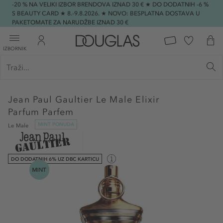
-20 % NA VELIKI IZBOR BRENDOVA IZNAD 30 € ★ DO DODATNIH -6 %
S BEAUTY CARD ★ 8.-9.8.2026. ★ NOVO: BESPLATNA DOSTAVA U
PAKETOMATE ZA NARUDŽBE IZNAD 30 €
IZBORNIK
Jean Paul Gaultier
Le Male Elixir
Parfum Parfem
MINT PONUDA
Le Male
DO DODATNIH 6% UZ DBC KARTICU