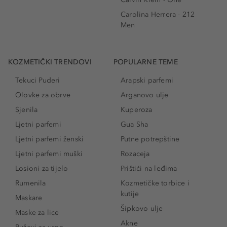
Carolina Herrera - 212
Men
KOZMETIČKI TRENDOVI
POPULARNE TEME
Tekuci Puderi
Arapski parfemi
Olovke za obrve
Arganovo ulje
Sjenila
Kuperoza
Ljetni parfemi
Gua Sha
Ljetni parfemi ženski
Putne potrepštine
Ljetni parfemi muški
Rozaceja
Losioni za tijelo
Prištići na leđima
Rumenila
Kozmetičke torbice i
kutije
Maskare
Šipkovo ulje
Maske za lice
Akne