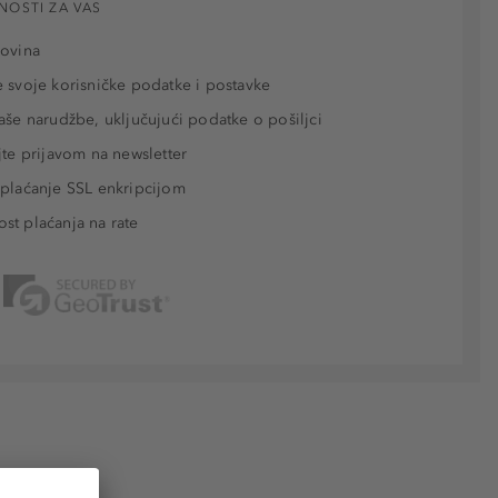
NOSTI ZA VAS
povina
 svoje korisničke podatke i postavke
aše narudžbe, uključujući podatke o pošiljci
jte prijavom na newsletter
plaćanje SSL enkripcijom
t plaćanja na rate