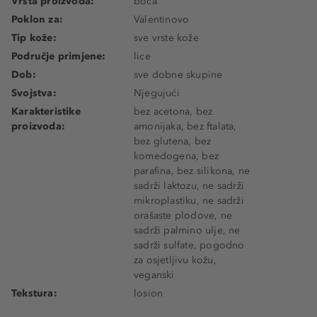
Vrsta proizvoda:
boca
Poklon za:
Valentinovo
Tip kože:
sve vrste kože
Područje primjene:
lice
Dob:
sve dobne skupine
Svojstva:
Njegujući
Karakteristike
bez acetona, bez
proizvoda:
amonijaka, bez ftalata,
bez glutena, bez
komedogena, bez
parafina, bez silikona, ne
sadrži laktozu, ne sadrži
mikroplastiku, ne sadrži
orašaste plodove, ne
sadrži palmino ulje, ne
sadrži sulfate, pogodno
za osjetljivu kožu,
veganski
Tekstura:
losion