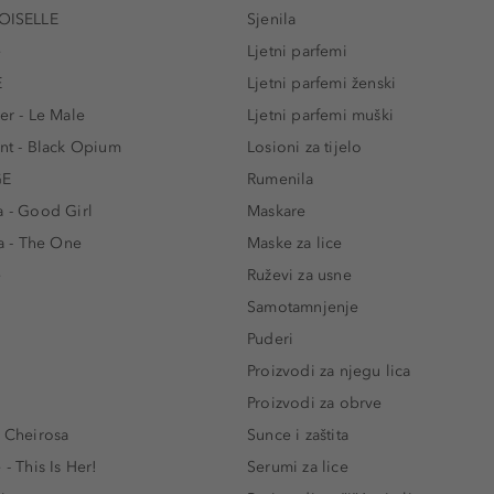
ISELLE
Sjenila
e
Ljetni parfemi
E
Ljetni parfemi ženski
er - Le Male
Ljetni parfemi muški
ent - Black Opium
Losioni za tijelo
GE
Rumenila
a - Good Girl
Maskare
 - The One
Maske za lice
e
Ruževi za usne
Samotamnjenje
Puderi
Proizvodi za njegu lica
Proizvodi za obrve
- Cheirosa
Sunce i zaštita
 - This Is Her!
Serumi za lice