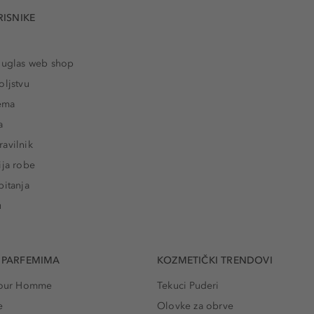
RISNIKE
ouglas web shop
oljstvu
rema
a
avilnik
ija robe
pitanja
u
 PARFEMIMA
KOZMETIČKI TRENDOVI
 Pour Homme
Tekuci Puderi
e
Olovke za obrve