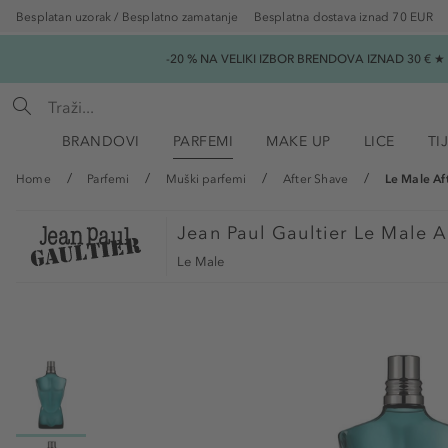
Besplatan uzorak / Besplatno zamatanje
Besplatna dostava iznad 70 EUR
-20 % NA VELIKI IZBOR BRENDOVA IZNAD 30 € 
BRANDOVI
PARFEMI
MAKE UP
LICE
TI
Home
Parfemi
Muški parfemi
After Shave
Le Male Af
Jean Paul Gaultier
Le Male Af
Le Male