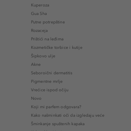
Kuperoza
Gua Sha
Putne potrepštine
Rozaceja
Prištići na leđima
Kozmetičke torbice i kutije
Šipkovo ulje
Akne
Seboroični dermatitis
Pigmentne mrlje
Vrećice ispod očiju
Novo
Koji mi parfem odgovara?
Kako našminkati oči da izgledaju veće
Šminkanje spuštenih kapaka