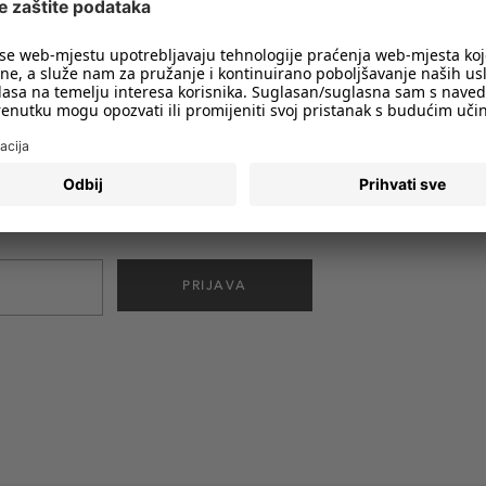
imali obavijesti o svim trendovima i
PRIJAVA