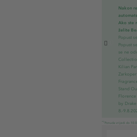
Nakon re
automats
Ako ste 
želite B
Popust s
Popust s
se ne od
Collecti
Kilian Pa
Zarkoperf
Fragranc
Stand Out
Florence 
by Drake
8.-9.8.20
*1
Ponuda vrijedi do 10.