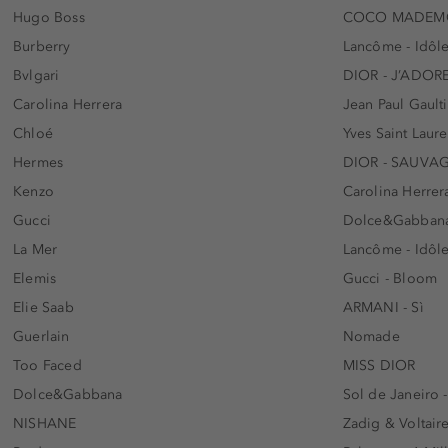
Hugo Boss
COCO MADEMO
Burberry
Lancôme - Idôl
Bvlgari
DIOR - J’ADOR
Carolina Herrera
Jean Paul Gaulti
Chloé
Yves Saint Laur
Hermes
DIOR - SAUVA
Kenzo
Carolina Herrer
Gucci
Dolce&Gabbana
La Mer
Lancôme - Idôl
Elemis
Gucci - Bloom
Elie Saab
ARMANI - Sì
Guerlain
Nomade
Too Faced
MISS DIOR
Dolce&Gabbana
Sol de Janeiro 
NISHANE
Zadig & Voltaire