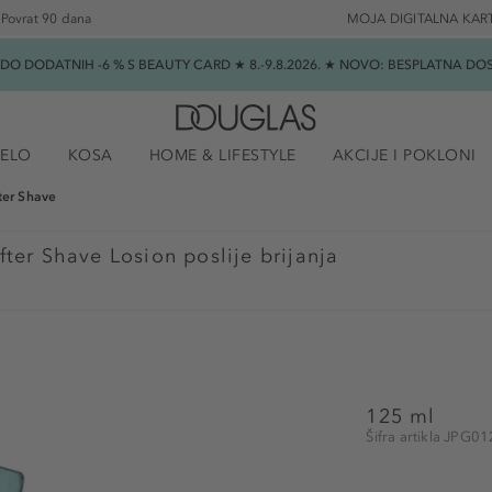
Povrat 90 dana
MOJA DIGITALNA KAR
★ DO DODATNIH -6 % S BEAUTY CARD ★ 8.-9.8.2026. ★ NOVO: BESPLATNA 
JELO
KOSA
HOME & LIFESTYLE
AKCIJE I POKLONI
ter Shave
ter Shave Losion poslije brijanja
125 ml
Šifra artikla JPG0