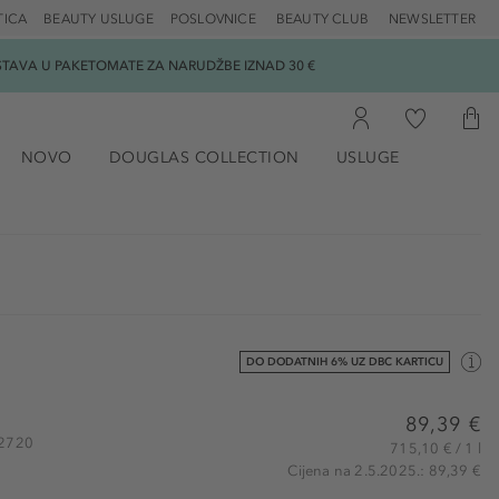
TICA
BEAUTY USLUGE
POSLOVNICE
BEAUTY CLUB
NEWSLETTER
DOSTAVA U PAKETOMATE ZA NARUDŽBE IZNAD 30 €
NOVO
DOUGLAS COLLECTION
USLUGE
DO DODATNIH 6% UZ DBC KARTICU
89,39 €
12720
715,10 € / 1 l
Cijena na 2.5.2025.: 89,39 €