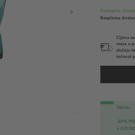
Dostupno. Dosta
Besplatna dosta
Cijena s
mora u p
slučaju 
točnost p
Važno:
-20% PO
+ DO D