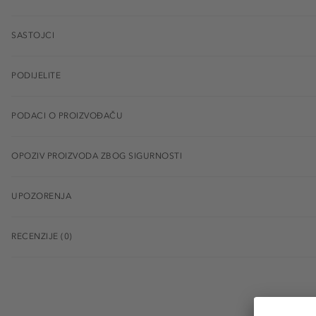
SASTOJCI
PODIJELITE
PODACI O PROIZVOĐAČU
OPOZIV PROIZVODA ZBOG SIGURNOSTI
UPOZORENJA
RECENZIJE (0)