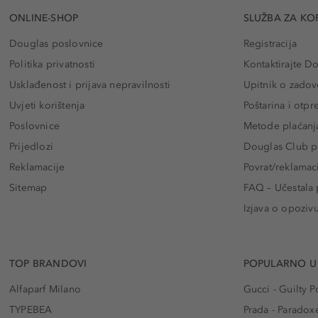
ONLINE-SHOP
SLUŽBA ZA KO
Douglas poslovnice
Registracija
Politika privatnosti
Kontaktirajte D
Usklađenost i prijava nepravilnosti
Upitnik o zadov
Uvjeti korištenja
Poštarina i otp
Poslovnice
Metode plaćanj
Prijedlozi
Douglas Club pr
Reklamacije
Povrat/reklamac
Sitemap
FAQ – Učestala 
Izjava o opoziv
TOP BRANDOVI
POPULARNO U
Alfaparf Milano
Gucci - Guilty
TYPEBEA
Prada - Paradox