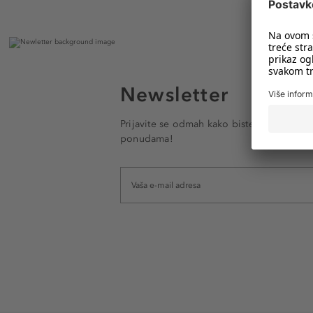
Newsletter
Prijavite se odmah kako biste e-mailom pr
ponudama!