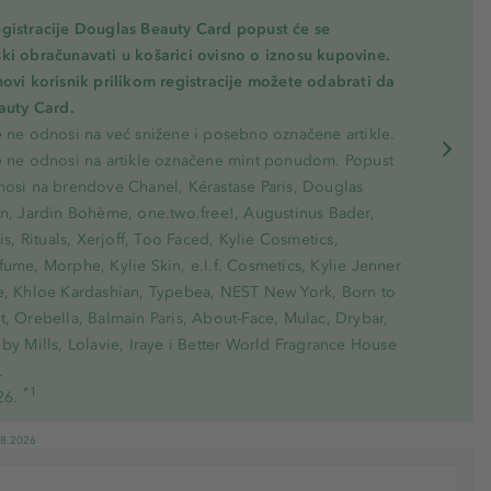
gistracije Douglas Beauty Card popust će se
ki obračunavati u košarici ovisno o iznosu kupovine.
novi korisnik prilikom registracije možete odabrati da
eauty Card.
e ne odnosi na već snižene i posebno označene artikle.
e ne odnosi na artikle označene mint ponudom. Popust
nosi na brendove Chanel, Kérastase Paris, Douglas
on, Jardin Bohème, one.two.free!, Augustinus Bader,
ris, Rituals, Xerjoff, Too Faced, Kylie Cosmetics,
ume, Morphe, Kylie Skin, e.l.f. Cosmetics, Kylie Jenner
e, Khloe Kardashian, Typebea, NEST New York, Born to
, Orebella, Balmain Paris, About-Face, Mulac, Drybar,
by Mills, Lolavie, Iraye i Better World Fragrance House
.
*1
26.
08.2026