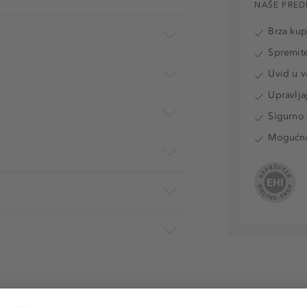
NAŠE PRED
Brza ku
Spremite
Uvid u v
Upravlja
Sigurno 
Mogućnos