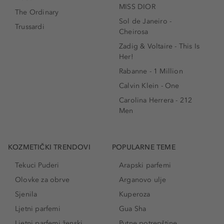
MISS DIOR
The Ordinary
Sol de Janeiro -
Trussardi
Cheirosa
Zadig & Voltaire - This Is
Her!
Rabanne - 1 Million
Calvin Klein - One
Carolina Herrera - 212
Men
KOZMETIČKI TRENDOVI
POPULARNE TEME
Tekuci Puderi
Arapski parfemi
Olovke za obrve
Arganovo ulje
Sjenila
Kuperoza
Ljetni parfemi
Gua Sha
Ljetni parfemi ženski
Putne potrepštine