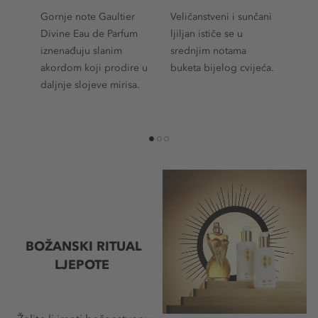
Gornje note Gaultier
Veličanstveni i sunčani
Za 
Divine Eau de Parfum
ljiljan ističe se u
gla
iznenađuju slanim
srednjim notama
zas
akordom koji prodire u
buketa bijelog cvijeća.
sla
daljnje slojeve mirisa.
slas
1
2
3
BOŽANSKI RITUAL
LJEPOTE