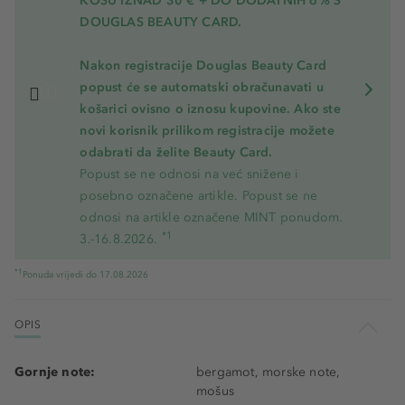
KOSU
IZNAD 30 € + DO DODATNIH 6% S
DOUGLAS BEAUTY CARD.
Nakon registracije Douglas Beauty Card
popust će se automatski obračunavati u
košarici ovisno o iznosu kupovine. Ako ste
novi korisnik prilikom registracije možete
odabrati da želite Beauty Card.
Popust se ne odnosi na već snižene i
posebno označene artikle. Popust se ne
odnosi na artikle označene MINT ponudom.
*1
3.-16.8.2026.
*1
Ponuda vrijedi do 17.08.2026
OPIS
Gornje note:
bergamot, morske note,
mošus