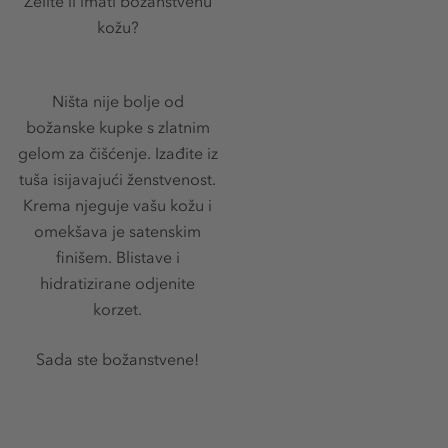
Želite li imati božanstvenu
kožu?
Ništa nije bolje od
božanske kupke s zlatnim
gelom za čišćenje. Izađite iz
tuša isijavajući ženstvenost.
Krema njeguje vašu kožu i
omekšava je satenskim
finišem. Blistave i
hidratizirane odjenite
korzet.
Sada ste božanstvene!