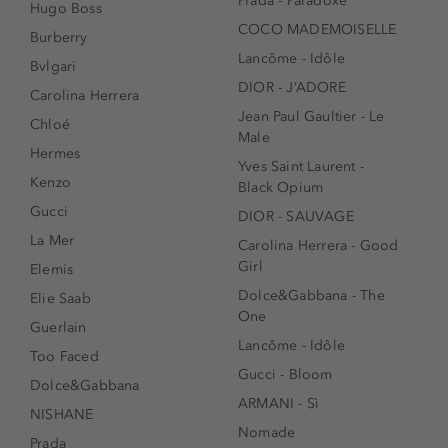
Prada - Paradoxe
Hugo Boss
COCO MADEMOISELLE
Burberry
Lancôme - Idôle
Bvlgari
DIOR - J’ADORE
Carolina Herrera
Jean Paul Gaultier - Le
Chloé
Male
Hermes
Yves Saint Laurent -
Kenzo
Black Opium
Gucci
DIOR - SAUVAGE
La Mer
Carolina Herrera - Good
Girl
Elemis
Dolce&Gabbana - The
Elie Saab
One
Guerlain
Lancôme - Idôle
Too Faced
Gucci - Bloom
Dolce&Gabbana
ARMANI - Sì
NISHANE
Nomade
Prada