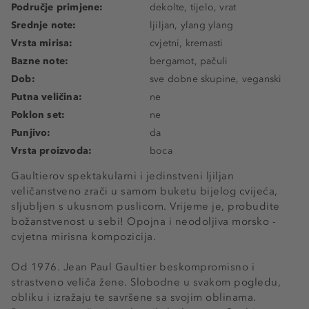
Područje primjene:
dekolte, tijelo, vrat
Srednje note:
ljiljan, ylang ylang
Vrsta mirisa:
cvjetni, kremasti
Bazne note:
bergamot, pačuli
Dob:
sve dobne skupine, veganski
Putna veličina:
ne
Poklon set:
ne
Punjivo:
da
Vrsta proizvoda:
boca
Gaultierov spektakularni i jedinstveni ljiljan
veličanstveno zrači u samom buketu bijelog cvijeća,
sljubljen s ukusnom puslicom. Vrijeme je, probudite
božanstvenost u sebi! Opojna i neodoljiva morsko -
cvjetna mirisna kompozicija.
Od 1976. Jean Paul Gaultier beskompromisno i
strastveno veliča žene. Slobodne u svakom pogledu,
obliku i izražaju te savršene sa svojim oblinama.