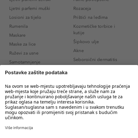
Ljetni parfemi muški
Rozaceja
Losioni za tijelo
Prištići na leđima
Rumenila
Kozmetičke torbice i
kutije
Maskare
Šipkovo ulje
Maske za lice
Akne
Ruževi za usne
Seboroični dermatitis
Samotamnjenje
Pigmentne mrlje
Puderi
Vrećice ispod očiju
Proizvodi za njegu lica
Novo
Proizvodi za obrve
Koji mi parfem
Sunce i zaštita
odgovara?
Serumi za lice
Kako našminkati oči da
Proizvodi za čišćenje lica
izgledaju veće
Bronzeri
Šminkanje spuštenih
kapaka
Anti-age serumi za lice