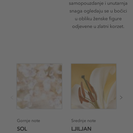
samopouzdanje i unutarnja
snaga ogledaju se u bočici
u obliku ženske figure
odjevene u zlatni korzet.
Baz
Gornje note
Srednje note
ME
SOL
LJILJAN
SL