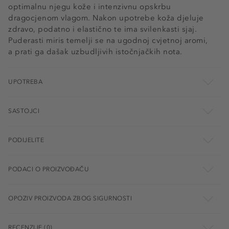
optimalnu njegu kože i intenzivnu opskrbu
dragocjenom vlagom. Nakon upotrebe koža djeluje
zdravo, podatno i elastično te ima svilenkasti sjaj.
Puderasti miris temelji se na ugodnoj cvjetnoj aromi,
a prati ga dašak uzbudljivih istočnjačkih nota.
UPOTREBA
SASTOJCI
PODIJELITE
PODACI O PROIZVOĐAČU
OPOZIV PROIZVODA ZBOG SIGURNOSTI
RECENZIJE (0)