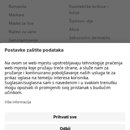
Rumenila
Kozmetičke torbice i
kutije
Maskare
Šipkovo ulje
Maske za lice
Akne
Ruževi za usne
Seboroični dermatitis
Samotamnjenje
Pigmentne mrlje
Puderi
Vrećice ispod očiju
Proizvodi za njegu lica
Novo
Proizvodi za obrve
Koji mi parfem
Sunce i zaštita
odgovara?
Serumi za lice
Kako našminkati oči da
Proizvodi za čišćenje lica
izgledaju veće
Bronzeri
Šminkanje spuštenih
kapaka
Anti-age serumi za lice
Kako ukloniti mitesere
Dermaplaning