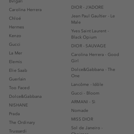
Bvlgari
DIOR - J’ADORE
Carolina Herrera
Jean Paul Gaultier - Le
Chloé
Male
Hermes
Yves Saint Laurent -
Kenzo
Black Opium
Gucci
DIOR - SAUVAGE
La Mer
Carolina Herrera - Good
Girl
Elemis
Dolce&Gabbana - The
Elie Saab
One
Guerlain
Lancôme - Idôle
Too Faced
Gucci - Bloom
Dolce&Gabbana
ARMANI - Sì
NISHANE
Nomade
Prada
MISS DIOR
The Ordinary
Sol de Janeiro -
Trussardi