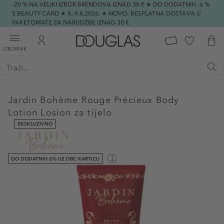
-20 % NA VELIKI IZBOR BRENDOVA IZNAD 30 € ★ DO DODATNIH -6 %
S BEAUTY CARD ★ 8.-9.8.2026. ★ NOVO: BESPLATNA DOSTAVA U
PAKETOMATE ZA NARUDŽBE IZNAD 30 €
IZBORNIK
Jardin Bohème
Rouge Précieux Body
Lotion Losion za tijelo
EKSKLUZIVNO
DO DODATNIH 6% UZ DBC KARTICU