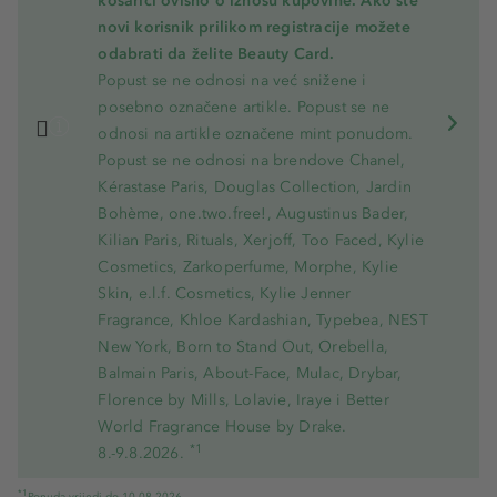
košarici ovisno o iznosu kupovine. Ako ste
novi korisnik prilikom registracije možete
odabrati da želite Beauty Card.
Popust se ne odnosi na već snižene i
posebno označene artikle. Popust se ne
odnosi na artikle označene mint ponudom.
Popust se ne odnosi na brendove Chanel,
Kérastase Paris, Douglas Collection, Jardin
Bohème, one.two.free!, Augustinus Bader,
Kilian Paris, Rituals, Xerjoff, Too Faced, Kylie
Cosmetics, Zarkoperfume, Morphe, Kylie
Skin, e.l.f. Cosmetics, Kylie Jenner
Fragrance, Khloe Kardashian, Typebea, NEST
New York, Born to Stand Out, Orebella,
Balmain Paris, About-Face, Mulac, Drybar,
Florence by Mills, Lolavie, Iraye i Better
World Fragrance House by Drake.
*1
8.-9.8.2026.
*1