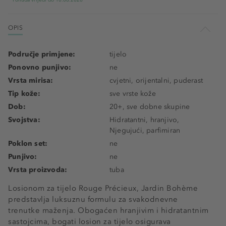
Ponuda vrijedi do 10.08.2026
OPIS
Područje primjene:
tijelo
Ponovno punjivo:
ne
Vrsta mirisa:
cvjetni, orijentalni, puderast
Tip kože:
sve vrste kože
Dob:
20+, sve dobne skupine
Svojstva:
Hidratantni, hranjivo,
Njegujući, parfimiran
Poklon set:
ne
Punjivo:
ne
Vrsta proizvoda:
tuba
Losionom za tijelo Rouge Précieux, Jardin Bohème
predstavlja luksuznu formulu za svakodnevne
trenutke maženja. Obogaćen hranjivim i hidratantnim
sastojcima, bogati losion za tijelo osigurava