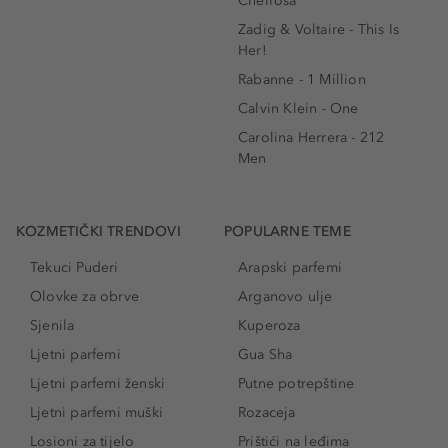
Cheirosa
Zadig & Voltaire - This Is
Her!
Rabanne - 1 Million
Calvin Klein - One
Carolina Herrera - 212
Men
KOZMETIČKI TRENDOVI
POPULARNE TEME
Tekuci Puderi
Arapski parfemi
Olovke za obrve
Arganovo ulje
Sjenila
Kuperoza
Ljetni parfemi
Gua Sha
Ljetni parfemi ženski
Putne potrepštine
Ljetni parfemi muški
Rozaceja
Losioni za tijelo
Prištići na leđima