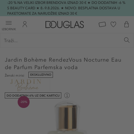
-20 % NA VELIKI IZBOR BRENDOVA IZNAD 30 € ★ DO DODATNIH -6 %
S BEAUTY CARD ★ 8.-9.8.2026. ★ NOVO: BESPLATNA DOSTAVA U
PAKETOMATE ZA NARUDŽBE IZNAD 30 €
IZBORNIK
Jardin Bohème
RendezVous Nocturne Eau
de Parfum Parfemska voda
EKSKLUZIVNO
Ženski mirisi
DO DODATNIH 6% UZ DBC KARTICU
-20%