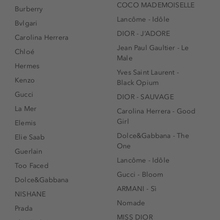
COCO MADEMOISELLE
Burberry
Lancôme - Idôle
Bvlgari
DIOR - J’ADORE
Carolina Herrera
Jean Paul Gaultier - Le
Chloé
Male
Hermes
Yves Saint Laurent -
Kenzo
Black Opium
Gucci
DIOR - SAUVAGE
La Mer
Carolina Herrera - Good
Girl
Elemis
Dolce&Gabbana - The
Elie Saab
One
Guerlain
Lancôme - Idôle
Too Faced
Gucci - Bloom
Dolce&Gabbana
ARMANI - Sì
NISHANE
Nomade
Prada
MISS DIOR