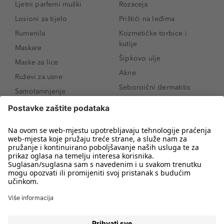
Ljetni parfemi muški
Rozaceja
Losioni za tijelo
Prištići na leđima
Rumenila
Kozmetičke torbice i
kutije
Maskare
Šipkovo ulje
Maske za lice
Akne
Ruževi za usne
Seboroični dermatitis
Samotamnjenje
Pigmentne mrlje
Puderi
Vrećice ispod očiju
Proizvodi za njegu lica
Novo
Proizvodi za obrve
Koji mi parfem
Sunce i zaštita
odgovara?
Serumi za lice
Kako našminkati oči da
Proizvodi za čišćenje lica
izgledaju veće
Bronzeri
Šminkanje spuštenih
kapaka
Anti-age serumi za lice
Kako ukloniti mitesere