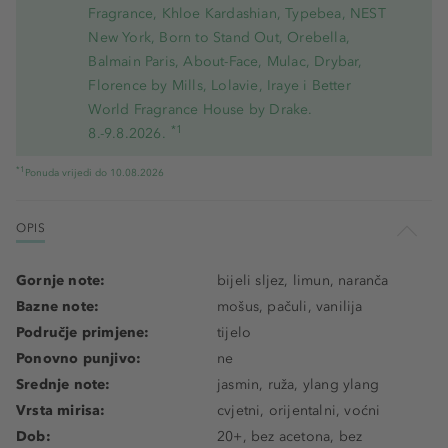
Fragrance, Khloe Kardashian, Typebea, NEST
New York, Born to Stand Out, Orebella,
Balmain Paris, About-Face, Mulac, Drybar,
Florence by Mills, Lolavie, Iraye i Better
World Fragrance House by Drake.
*1
8.-9.8.2026.
*1
Ponuda vrijedi do 10.08.2026
OPIS
Gornje note:
bijeli sljez, limun, naranča
Bazne note:
mošus, pačuli, vanilija
Područje primjene:
tijelo
Ponovno punjivo:
ne
Srednje note:
jasmin, ruža, ylang ylang
Vrsta mirisa:
cvjetni, orijentalni, voćni
Dob:
20+, bez acetona, bez