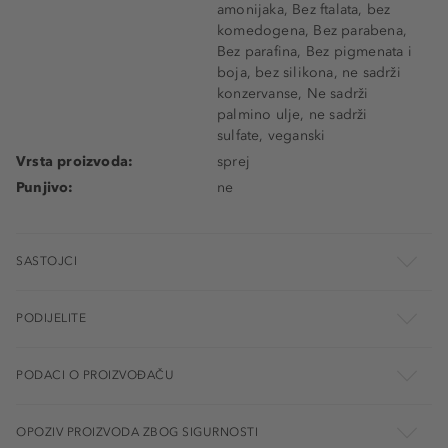
amonijaka, Bez ftalata, bez
komedogena, Bez parabena,
Bez parafina, Bez pigmenata i
boja, bez silikona, ne sadrži
konzervanse, Ne sadrži
palmino ulje, ne sadrži
sulfate, veganski
Vrsta proizvoda:
sprej
Punjivo:
ne
SASTOJCI
PODIJELITE
PODACI O PROIZVOĐAČU
OPOZIV PROIZVODA ZBOG SIGURNOSTI