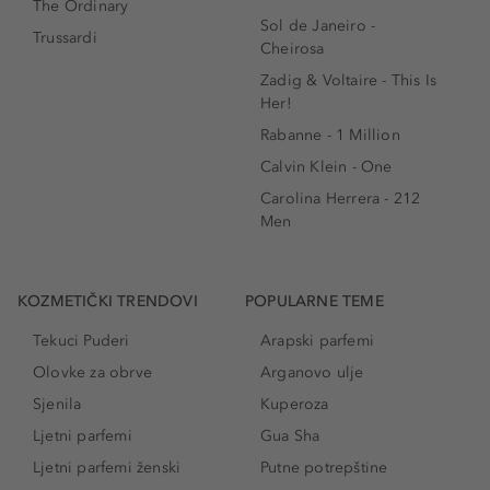
The Ordinary
Sol de Janeiro -
Trussardi
Cheirosa
Zadig & Voltaire - This Is
Her!
Rabanne - 1 Million
Calvin Klein - One
Carolina Herrera - 212
Men
KOZMETIČKI TRENDOVI
POPULARNE TEME
Tekuci Puderi
Arapski parfemi
Olovke za obrve
Arganovo ulje
Sjenila
Kuperoza
Ljetni parfemi
Gua Sha
Ljetni parfemi ženski
Putne potrepštine