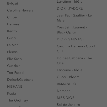
Lancôme - Idôle
Bvlgari
DIOR - J’ADORE
Carolina Herrera
Jean Paul Gaultier - Le
Chloé
Male
Hermes
Yves Saint Laurent -
Kenzo
Black Opium
Gucci
DIOR - SAUVAGE
La Mer
Carolina Herrera - Good
Girl
Elemis
Dolce&Gabbana - The
Elie Saab
One
Guerlain
Lancôme - Idôle
Too Faced
Gucci - Bloom
Dolce&Gabbana
ARMANI - Sì
NISHANE
Nomade
Prada
MISS DIOR
The Ordinary
Sol de Janeiro -