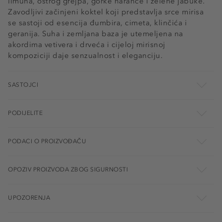
limuna, oštrog grejpa, gorke naranče i zelene jabuke.
Zavodljivi začinjeni koktel koji predstavlja srce mirisa
se sastoji od esencija đumbira, cimeta, klinčića i
geranija. Suha i zemljana baza je utemeljena na
akordima vetivera i drveća i cijeloj mirisnoj
kompoziciji daje senzualnost i eleganciju.
SASTOJCI
PODIJELITE
PODACI O PROIZVOĐAČU
OPOZIV PROIZVODA ZBOG SIGURNOSTI
UPOZORENJA