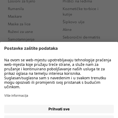
Losioni za tijelo
Prištići na leđima
Rumenila
Kozmetičke torbice i
kutije
Maskare
Šipkovo ulje
Maske za lice
Akne
Ruževi za usne
Seboroični dermatitis
Samotamnjenje
Pigmentne mrlje
Puderi
Vrećice ispod očiju
Proizvodi za njegu lica
Novo
Proizvodi za obrve
Koji mi parfem
Sunce i zaštita
odgovara?
Serumi za lice
Kako našminkati oči da
Proizvodi za čišćenje lica
izgledaju veće
Bronzeri
Šminkanje spuštenih
kapaka
Anti-age serumi za lice
Kako ukloniti mitesere
Dermaplaning