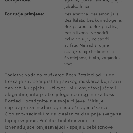
Gornje note:
agrumi, gorka naranča, grejp,
jabuka, limun
Područje primjene:
bez acetona, bez amonijaka,
Bez ftalata, bez komedogena,
Bez parabena, Bez parafina,
bez silikona, Ne sadrži
palmino ulje, ne sadrži
sulfate, Ne sadrži uljne
sastojke, nije testirano na
životinjama, tijelo, veganski,
vrat
Toaletna voda za muškarce Boss Bottled od Hugo
Bossa je savršeni pratitelj svakog muškarca koji svaki
dan teži k uspjehu. Uživajte i vi u osvježavajućem i
elegantnoj interpretaciji legendarnog mirisa Boss
Bottled i postignite sve svoje ciljeve. Miris je
napravljen za modernog i uspješnog muškarca.
Citrusno- začinski miris idealan za dan prije svega za
toplije vrijeme. Početak toaletne vode je
iznenađujuće osvježavajući – spaja u sebi tonove