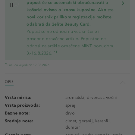
popust će se automatski obračunavati u
košarici ovisno o iznosu kupovine. Ako ste
novi korisnik prilikom registracije možete
odabrati da želite Beauty Card.
Popust se ne odnosi na već snižene i
posebno označene artikle. Popust se ne
odnosi na artikle označene MINT ponudom.
*1
3.-16.8.2026.
*1
Ponuda vrijedi do 17.08.2026
OPIS
Vrsta mirisa:
aromatski, drvenast, voćni
Vrsta proizvoda:
sprej
Bazne note:
drvo
Srednje note:
cimet, geranij, karanfil,
đumbir