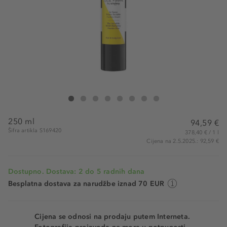
Hair Rituel by Sisley Hair Rituel The Invisible Hair Spray
Hair Rituel The Invisible Hair Spray
Hair Rituel The Invisible Hair Spray
Hair Rituel The Invisible Hair Spray
Hair Rituel The Invisible Hair Spray
Hair Rituel The Invisible Hair Spray
Hair Rituel The Invisible Hair Spray
Hair Rituel The Invisible Hair 
250 ml
94,59 €
Šifra artikla S169420
378,40 € / 1 l
Cijena na 2.5.2025.: 92,59 €
Dostupno. Dostava: 2 do 5 radnih dana
Besplatna dostava za narudžbe iznad 70 EUR
Cijena se odnosi na prodaju putem Interneta.