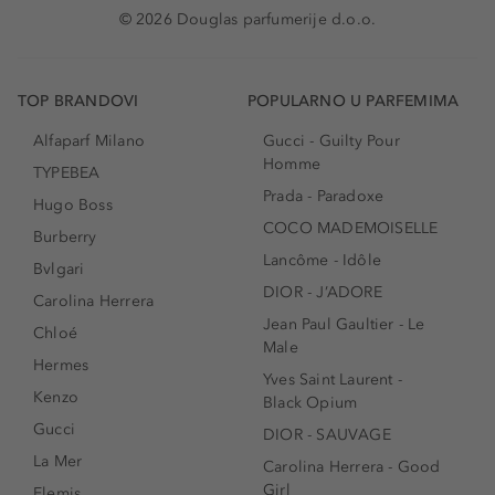
© 2026 Douglas parfumerije d.o.o.
TOP BRANDOVI
POPULARNO U PARFEMIMA
Alfaparf Milano
Gucci - Guilty Pour
Homme
TYPEBEA
Prada - Paradoxe
Hugo Boss
COCO MADEMOISELLE
Burberry
Lancôme - Idôle
Bvlgari
DIOR - J’ADORE
Carolina Herrera
Jean Paul Gaultier - Le
Chloé
Male
Hermes
Yves Saint Laurent -
Kenzo
Black Opium
Gucci
DIOR - SAUVAGE
La Mer
Carolina Herrera - Good
Girl
Elemis