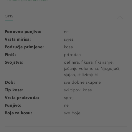
Ponuda vrijedi do 10.08.2026
OPIS
Ponovno punjivo:
ne
Vrsta mirisa:
svježi
Područje primjene:
kosa
Finiš:
prirodan
Svojstva:
definira, fiksira, fiksiranje,
jačanje volumena, Njegujući,
sjajan, stilizirajući
Dob:
sve dobne skupine
Tip kose:
svi tipovi kose
Vrsta proizvoda:
sprej
Punjivo:
ne
Boja za kosu:
sve boje