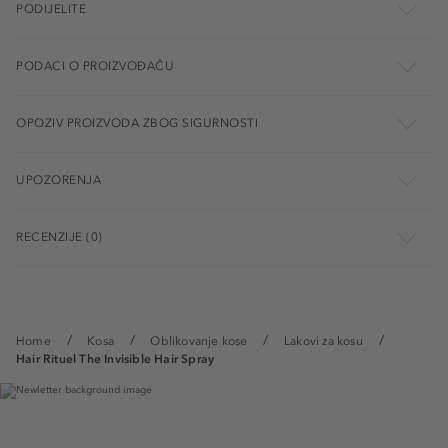
PODIJELITE
PODACI O PROIZVOĐAČU
OPOZIV PROIZVODA ZBOG SIGURNOSTI
UPOZORENJA
RECENZIJE (0)
Home
Kosa
Oblikovanje kose
Lakovi za kosu
Hair Rituel The Invisible Hair Spray