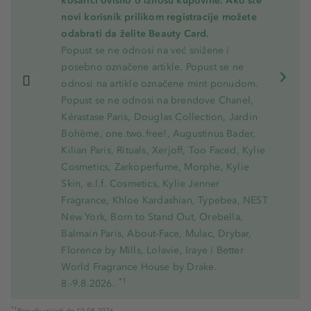
košarici ovisno o iznosu kupovine. Ako ste
novi korisnik prilikom registracije možete
odabrati da želite Beauty Card.
Popust se ne odnosi na već snižene i
posebno označene artikle. Popust se ne
odnosi na artikle označene mint ponudom.
Popust se ne odnosi na brendove Chanel,
Kérastase Paris, Douglas Collection, Jardin
Bohème, one.two.free!, Augustinus Bader,
Kilian Paris, Rituals, Xerjoff, Too Faced, Kylie
Cosmetics, Zarkoperfume, Morphe, Kylie
Skin, e.l.f. Cosmetics, Kylie Jenner
Fragrance, Khloe Kardashian, Typebea, NEST
New York, Born to Stand Out, Orebella,
Balmain Paris, About-Face, Mulac, Drybar,
Florence by Mills, Lolavie, Iraye i Better
World Fragrance House by Drake.
*1
8.-9.8.2026.
*1