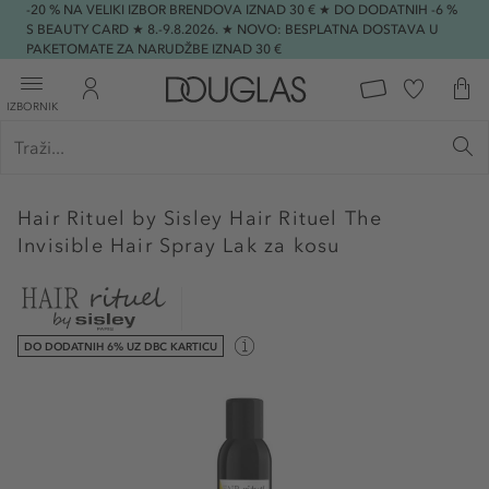
-20 % NA VELIKI IZBOR BRENDOVA IZNAD 30 € ★ DO DODATNIH -6 %
S BEAUTY CARD ★ 8.-9.8.2026. ★ NOVO: BESPLATNA DOSTAVA U
PAKETOMATE ZA NARUDŽBE IZNAD 30 €
IZBORNIK
Hair Rituel by Sisley
Hair Rituel The
Invisible Hair Spray Lak za kosu
DO DODATNIH 6% UZ DBC KARTICU