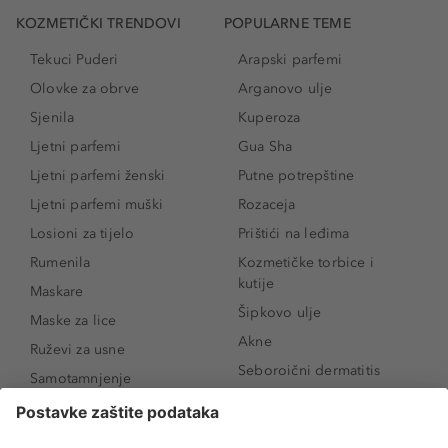
KOZMETIČKI TRENDOVI
POPULARNE TEME
Tekuci Puderi
Arapski parfemi
Olovke za obrve
Arganovo ulje
Sjenila
Kuperoza
Ljetni parfemi
Gua Sha
Ljetni parfemi ženski
Putne potrepštine
Ljetni parfemi muški
Rozaceja
Losioni za tijelo
Prištići na leđima
Rumenila
Kozmetičke torbice i
kutije
Maskare
Šipkovo ulje
Maske za lice
Akne
Ruževi za usne
Seboroični dermatitis
Samotamnjenje
Pigmentne mrlje
Puderi
Vrećice ispod očiju
Proizvodi za njegu lica