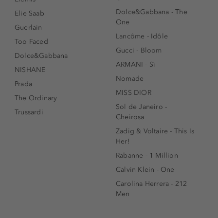
Dolce&Gabbana - The
Elie Saab
One
Guerlain
Lancôme - Idôle
Too Faced
Gucci - Bloom
Dolce&Gabbana
ARMANI - Sì
NISHANE
Nomade
Prada
MISS DIOR
The Ordinary
Sol de Janeiro -
Trussardi
Cheirosa
Zadig & Voltaire - This Is
Her!
Rabanne - 1 Million
Calvin Klein - One
Carolina Herrera - 212
Men