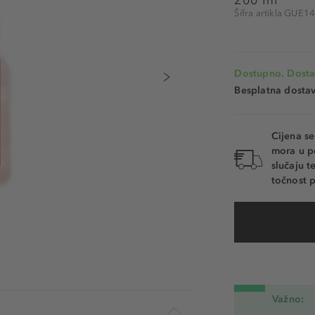
Šifra artikla GUE1
Dostupno. Dosta
Besplatna dosta
Cijena s
mora u p
slučaju 
točnost p
Važno: