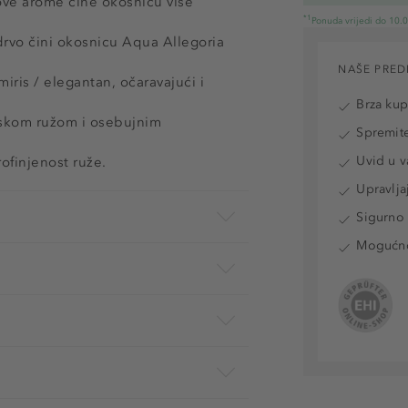
hove arome čine okosnicu više
*1
Ponuda vrijedi do 10.
o čini okosnicu Aqua Allegoria
.
NAŠE PRED
iris / elegantan, očaravajući i
Brza ku
nskom ružom i osebujnim
Spremite
Uvid u v
ofinjenost ruže.
Upravlja
Sigurno 
Mogućnos