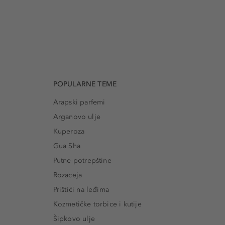
POPULARNE TEME
Arapski parfemi
Arganovo ulje
Kuperoza
Gua Sha
Putne potrepštine
Rozaceja
Prištići na leđima
Kozmetičke torbice i kutije
Šipkovo ulje