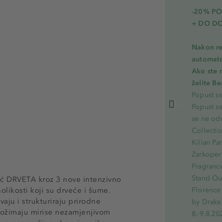
-20% PO
+ DO D
Nakon re
automats
Ako ste 
želite B
Popust s
Popust s
se ne od
Collecti
Kilian Pa
Zarkoperf
Fragranc
Stand Out
oć DRVETA kroz 3 nove intenzivno
likosti koji su drveće i šume.
Florence 
aju i strukturiraju prirodne
by Drake
rožimaju mirise nezamjenjivom
8.-9.8.20