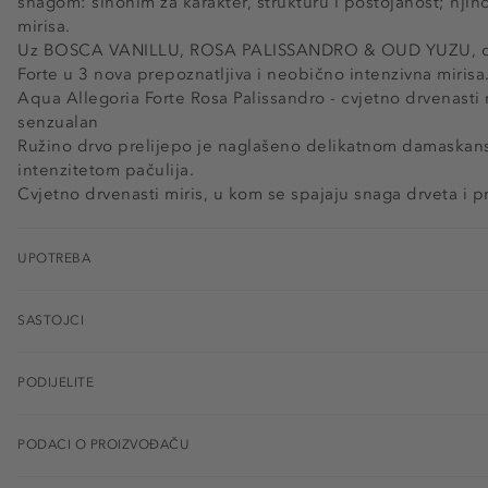
snagom: sinonim za karakter, strukturu i postojanost; nji
mirisa.
Uz BOSCA VANILLU, ROSA PALISSANDRO & OUD YUZU, drv
Forte u 3 nova prepoznatljiva i neobično intenzivna mirisa
Aqua Allegoria Forte Rosa Palissandro - cvjetno drvenasti m
senzualan
Ružino drvo prelijepo je naglašeno delikatnom damaska
intenzitetom pačulija.
Cvjetno drvenasti miris, u kom se spajaju snaga drveta i pr
UPOTREBA
SASTOJCI
PODIJELITE
PODACI O PROIZVOĐAČU