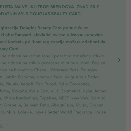
PUSTA NA VELIKI IZBOR BRENDOVA IZNAD 30 €
ODATNIH 6% S DOUGLAS BEAUTY CARD.
gistracije Douglas Beauty Card popust će se
ki obračunavati u košarici ovisno o iznosu kupovine.
novi korisnik prilikom registracije možete odabrati da
eauty Card.
e ne odnosi na već snižene i posebno označene artikle.
e ne odnosi na artikle označene mint ponudom. Popust
nosi na brendove Chanel, Kérastase Paris, Douglas
on, Jardin Bohème, one.two.free!, Augustinus Bader,
ris, Rituals, Xerjoff, Too Faced, Kylie Cosmetics,
ume, Morphe, Kylie Skin, e.l.f. Cosmetics, Kylie Jenner
e, Khloe Kardashian, Typebea, NEST New York, Born to
, Orebella, Balmain Paris, About-Face, Mulac, Drybar,
by Mills, Lolavie, Iraye i Better World Fragrance House
.
*1
26.