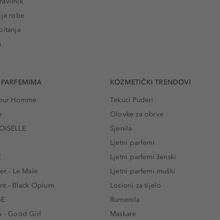
avilnik
ija robe
pitanja
u
 PARFEMIMA
KOZMETIČKI TRENDOVI
 Pour Homme
Tekuci Puderi
e
Olovke za obrve
ISELLE
Sjenila
e
Ljetni parfemi
E
Ljetni parfemi ženski
er - Le Male
Ljetni parfemi muški
ent - Black Opium
Losioni za tijelo
GE
Rumenila
a - Good Girl
Maskare