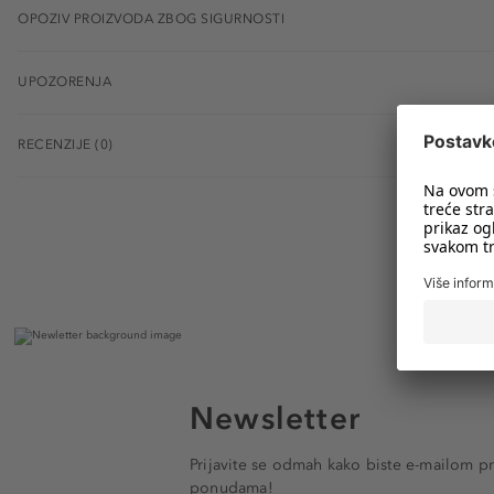
OPOZIV PROIZVODA ZBOG SIGURNOSTI
UPOZORENJA
RECENZIJE (0)
Newsletter
Prijavite se odmah kako biste e-mailom pr
ponudama!