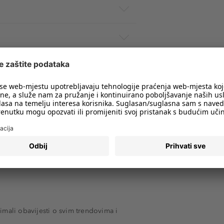
imali obavijesti o svim trendovima i