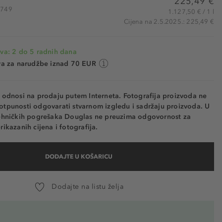
225,49 €
4749
1.127,50 € / 1 l
Cijena na 2.5.2025.: 225,49 €
va: 2 do 5 radnih dana
va za narudžbe iznad 70 EUR
e odnosi na prodaju putem Interneta. Fotografija proizvoda ne
otpunosti odgovarati stvarnom izgledu i sadržaju proizvoda. U
tehničkih pogrešaka Douglas ne preuzima odgovornost za
rikazanih cijena i fotografija.
DODAJTE U KOŠARICU
Dodajte na listu želja