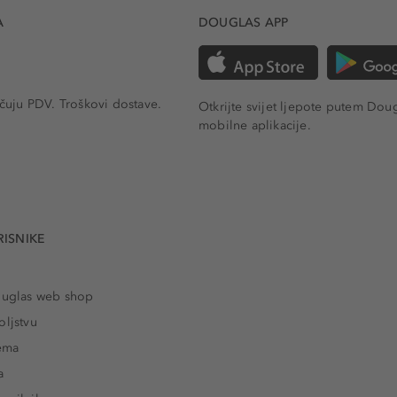
A
DOUGLAS APP
učuju PDV.
Troškovi dostave.
Otkrijte svijet ljepote putem Dou
mobilne aplikacije.
RISNIKE
ouglas web shop
oljstvu
rema
a