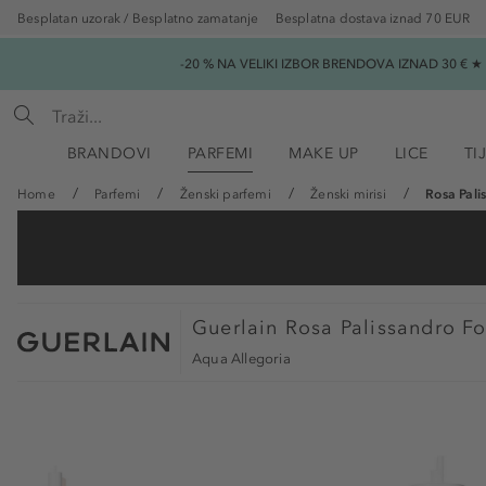
Besplatan uzorak / Besplatno zamatanje
Besplatna dostava iznad 70 EUR
-20 % NA VELIKI IZBOR BRENDOVA IZNAD 30 € 
BRANDOVI
PARFEMI
MAKE UP
LICE
TI
Home
Parfemi
Ženski parfemi
Ženski mirisi
Rosa Pali
Guerlain
Rosa Palissandro Fo
Aqua Allegoria