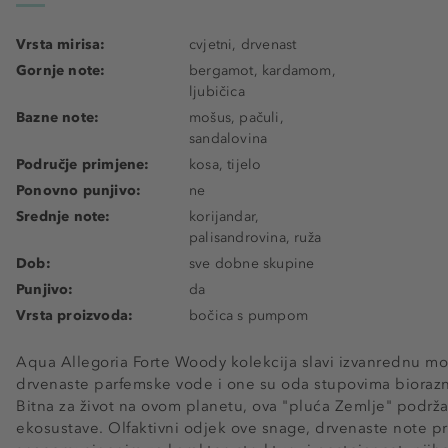
Vrsta mirisa:
cvjetni, drvenast
Gornje note:
bergamot, kardamom,
ljubičica
Bazne note:
mošus, pačuli,
sandalovina
Područje primjene:
kosa, tijelo
Ponovno punjivo:
ne
Srednje note:
korijandar,
palisandrovina, ruža
Dob:
sve dobne skupine
Punjivo:
da
Vrsta proizvoda:
bočica s pumpom
Aqua Allegoria Forte Woody kolekcija slavi izvanrednu m
drvenaste parfemske vode i one su oda stupovima biorazno
Bitna za život na ovom planetu, ova "pluća Zemlje" podržav
ekosustave. Olfaktivni odjek ove snage, drvenaste note p