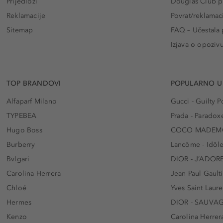
Prijedlozi
Douglas Club pr
Reklamacije
Povrat/reklamac
Sitemap
FAQ – Učestala 
Izjava o opoziv
TOP BRANDOVI
POPULARNO U
Alfaparf Milano
Gucci - Guilty
TYPEBEA
Prada - Paradox
Hugo Boss
COCO MADEMO
Burberry
Lancôme - Idôl
Bvlgari
DIOR - J’ADOR
Carolina Herrera
Jean Paul Gaulti
Chloé
Yves Saint Laur
Hermes
DIOR - SAUVA
Kenzo
Carolina Herrer