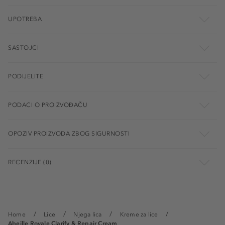
UPOTREBA
SASTOJCI
PODIJELITE
PODACI O PROIZVOĐAČU
OPOZIV PROIZVODA ZBOG SIGURNOSTI
RECENZIJE (0)
Home
Lice
Njega lica
Kreme za lice
Abeille Royale Clarify & Repair Cream