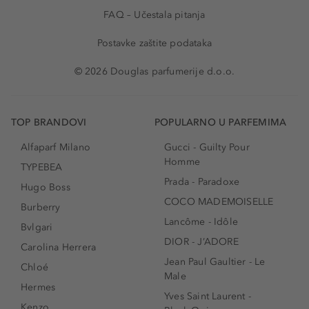
FAQ – Učestala pitanja
Postavke zaštite podataka
© 2026 Douglas parfumerije d.o.o.
TOP BRANDOVI
POPULARNO U PARFEMIMA
Alfaparf Milano
Gucci - Guilty Pour
Homme
TYPEBEA
Prada - Paradoxe
Hugo Boss
COCO MADEMOISELLE
Burberry
Lancôme - Idôle
Bvlgari
DIOR - J’ADORE
Carolina Herrera
Jean Paul Gaultier - Le
Chloé
Male
Hermes
Yves Saint Laurent -
Kenzo