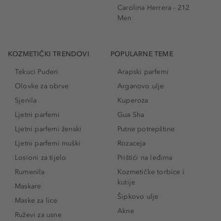
Carolina Herrera - 212
Men
KOZMETIČKI TRENDOVI
POPULARNE TEME
Tekuci Puderi
Arapski parfemi
Olovke za obrve
Arganovo ulje
Sjenila
Kuperoza
Ljetni parfemi
Gua Sha
Ljetni parfemi ženski
Putne potrepštine
Ljetni parfemi muški
Rozaceja
Losioni za tijelo
Prištići na leđima
Rumenila
Kozmetičke torbice i
kutije
Maskare
Šipkovo ulje
Maske za lice
Akne
Ruževi za usne