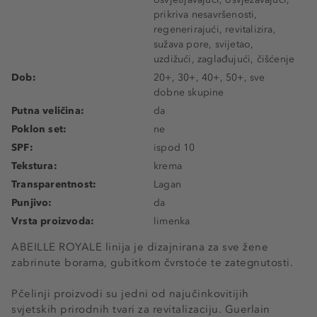
prikriva nesavršenosti,
regenerirajući, revitalizira,
sužava pore, svijetao,
uzdižući, zaglađujući, čišćenje
Dob:
20+, 30+, 40+, 50+, sve
dobne skupine
Putna veličina:
da
Poklon set:
ne
SPF:
ispod 10
Tekstura:
krema
Transparentnost:
Lagan
Punjivo:
da
Vrsta proizvoda:
limenka
ABEILLE ROYALE linija je dizajnirana za sve žene
zabrinute borama, gubitkom čvrstoće te zategnutosti.
Pčelinji proizvodi su jedni od najučinkovitijih
svjetskih prirodnih tvari za revitalizaciju. Guerlain