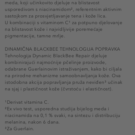
meda, koji učinkovito djeluje na blistavost
usporedivom s niacinamidom², referentnim aktivnim
sastojkom za prosvjetljavanje tena i kože lica.
U kombinaciji s vitaminom C¹ za potpuno djelovanje
na blistavost kože i najvidljivije poremećaje
pigmentacije, tamne mrlje.
DINAMIČNA BLACKBEE TEHNOLOGIJA POPRAVKA
Tehnologija Dynamic BlackBee Repair djeluje
kombinirajući najmoćnije pčelinje proizvode,
odabrane Guerlainovim istraživanjem, kako bi ciljala
na prirodne mehanizme samoobnavljanja kože. Ova
istodobna akcija popravljanja pruža neviđen³ učinak
na sjaj i plastičnost kože (čvrstoću i elastičnost).
¹Derivat vitamina C.
²Ex vivo test, usporedna studija bijelog meda i
niacinamida na 0,1 % svaki, na sintezu i distribuciju
melanina, nakon 6 dana.
³Za Guerlain.