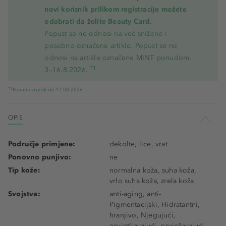
novi korisnik prilikom registracije možete
odabrati da želite Beauty Card.
Popust se ne odnosi na već snižene i
posebno označene artikle. Popust se ne
odnosi na artikle označene MINT ponudom.
*1
3.-16.8.2026.
*1
Ponuda vrijedi do 17.08.2026
OPIS
Područje primjene:
dekolte, lice, vrat
Ponovno punjivo:
ne
Tip kože:
normalna koža, suha koža,
vrlo suha koža, zrela koža
Svojstva:
anti-aging, anti-
Pigmentacijski, Hidratantni,
hranjivo, Njegujući,
osvjetljavajući, osvježavajući,