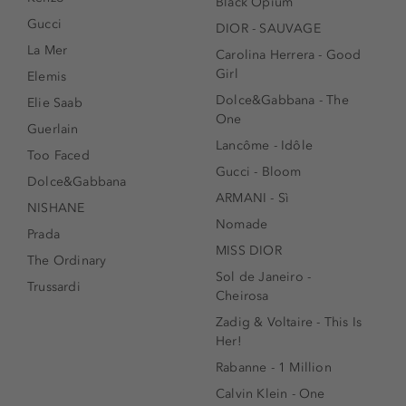
Black Opium
Gucci
DIOR - SAUVAGE
La Mer
Carolina Herrera - Good
Girl
Elemis
Dolce&Gabbana - The
Elie Saab
One
Guerlain
Lancôme - Idôle
Too Faced
Gucci - Bloom
Dolce&Gabbana
ARMANI - Sì
NISHANE
Nomade
Prada
MISS DIOR
The Ordinary
Sol de Janeiro -
Trussardi
Cheirosa
Zadig & Voltaire - This Is
Her!
Rabanne - 1 Million
Calvin Klein - One