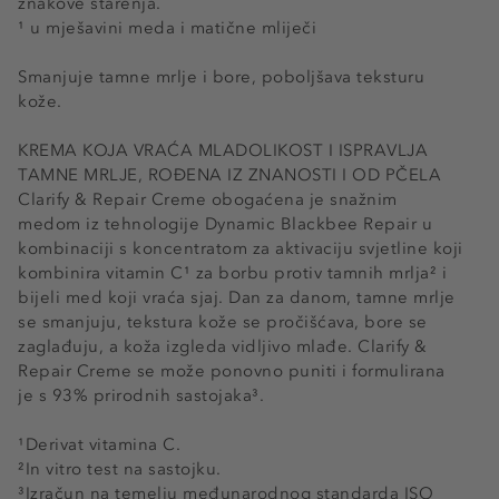
znakove starenja.
¹ u mješavini meda i matične mliječi
Smanjuje tamne mrlje i bore, poboljšava teksturu
kože.
KREMA KOJA VRAĆA MLADOLIKOST I ISPRAVLJA
TAMNE MRLJE, ROĐENA IZ ZNANOSTI I OD PČELA
Clarify & Repair Creme obogaćena je snažnim
medom iz tehnologije Dynamic Blackbee Repair u
kombinaciji s koncentratom za aktivaciju svjetline koji
kombinira vitamin C¹ za borbu protiv tamnih mrlja² i
bijeli med koji vraća sjaj. Dan za danom, tamne mrlje
se smanjuju, tekstura kože se pročišćava, bore se
zaglađuju, a koža izgleda vidljivo mlađe. Clarify &
Repair Creme se može ponovno puniti i formulirana
je s 93% prirodnih sastojaka³.
¹Derivat vitamina C.
²In vitro test na sastojku.
³Izračun na temelju međunarodnog standarda ISO