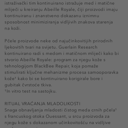
istraživački tim kontinuirano istražuje med i matične
mliječi u kreiranju Abeille Royale, čiji proizvodi imaju
kontinuiranu i znanstveno dokazanu iznimnu
sposobnost minimiziranja vidljivih znakova starenja
na koži.
Pčele proizvode neke od najučinkovitijih prirodnih
ljekovitih tvari na svijetu. Guerlain Research
kontinuirano radi s medom i matičnom mliječi kako bi
stvorio Abeille Royale: program za njegu kože s
tehnologijom BlackBee Repair, koja pomaže
stimulirati ključne mehanizme procesa samooporavka
kože¹ kako bi se kontinuirano korigirale bore i
gubitak čvrstoće tkiva.
¹In vitro test na sastojku.
RITUAL VRAĆANJA MLADOLIKOSTI
Snaga obnavljanja mladosti čistog meda crnih pčela¹
s francuskog otoka Ouessant, u srcu proizvoda za
njegu kože s dokazanom učinkovitošću na vidljive