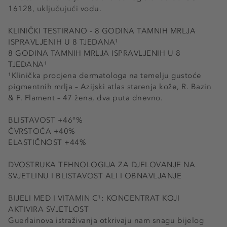
16128, uključujući vodu.
KLINIČKI TESTIRANO - 8 GODINA TAMNIH MRLJA
ISPRAVLJENIH U 8 TJEDANA¹
8 GODINA TAMNIH MRLJA ISPRAVLJENIH U 8
TJEDANA¹
¹Klinička procjena dermatologa na temelju gustoće
pigmentnih mrlja – Azijski atlas starenja kože, R. Bazin
& F. Flament – 47 žena, dva puta dnevno.
BLISTAVOST +46°%
ČVRSTOĆA +40%
ELASTIČNOST +44%
DVOSTRUKA TEHNOLOGIJA ZA DJELOVANJE NA
SVJETLINU I BLISTAVOST ALI I OBNAVLJANJE
BIJELI MED I VITAMIN C¹: KONCENTRAT KOJI
AKTIVIRA SVJETLOST
Guerlainova istraživanja otkrivaju nam snagu bijelog